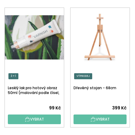
3 + 1
VÝPRODEJ
Lesklý lak pro hotový obraz
Dřevěný stojan - 68cm
50ml (malování podle čísel,
tečkování)
Průměrné
99 Kč
399 Kč
hodnocení
VYBRAT
VYBRAT
produktu
je
5,0