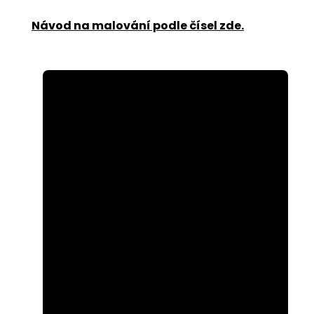
Návod na malování podle čísel zde
.