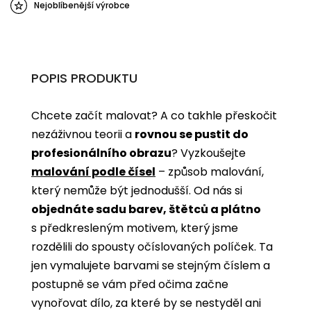
Nejoblíbenější výrobce
POPIS PRODUKTU
Chcete začít malovat? A co takhle přeskočit
nezáživnou teorii a
rovnou se pustit do
profesionálního obrazu
? Vyzkoušejte
malování podle čísel
­­– způsob malování,
který nemůže být jednodušší. Od nás si
objednáte sadu barev, štětců a plátno
s předkresleným motivem, který jsme
rozdělili do spousty očíslovaných políček. Ta
jen vymalujete barvami se stejným číslem a
postupně se vám před očima začne
vynořovat dílo, za které by se nestyděl ani