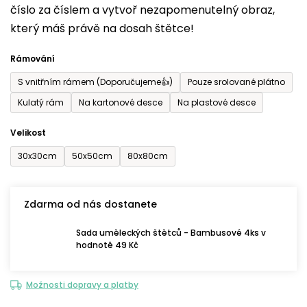
číslo za číslem a vytvoř nezapomenutelný obraz,
je
který máš právě na dosah štětce!
0,0
z
Rámování
5
S vnitřním rámem (Doporučujeme👍)
Pouze srolované plátno
hvězdiček.
Kulatý rám
Na kartonové desce
Na plastové desce
Velikost
30x30cm
50x50cm
80x80cm
Zdarma od nás dostanete
Sada uměleckých štětců - Bambusové 4ks v
hodnotě 49 Kč
Možnosti dopravy a platby