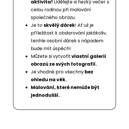
aktivita!
Udělejte si hezký večer s
celou rodinou při malování
společného obrazu.
Je to
skvělý dárek
! Ať už je
příležitost k obdarování jakákoliv,
tenhle osobní dárek s nápadem
bude mít úspěch!
Můžete si vytvořit
vlastní galerii
obrazů ze svých fotografií.
Je vhodné pro všechny
bez
ohledu na věk.
Malování, které nemůže být
jednodušší.