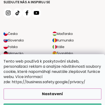
SLEDUJTE NÁS A INSPIRUJ SE
Česko
Maďarsko
Slovensko
Rumunsko
Polsko
Itálie
Německo
Španělsko
Velká Británie
Rakousko
Tento web používá k poskytování služeb,
personalizaci reklam a analýze návštěvnosti soubory
cookie, které napomáhají neustále zlepšovat funkce
SPOLEHLIVÉ MOŽNOSTI DOPRAVY
webu. Více informací
zde: https://business.safety.google/privacy/
BEZPEČNÉ MOŽNOSTI PLATBY
Nastavení