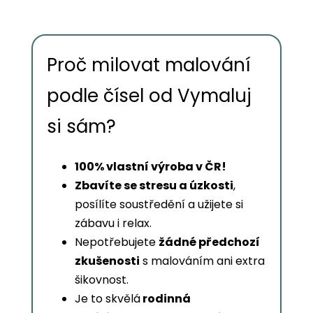
Proč milovat malování
podle čísel od Vymaluj
si sám?
100% vlastní výroba v ČR!
Zbavíte se stresu a úzkosti
,
posílíte soustředění a užijete si
zábavu i relax.
Nepotřebujete
žádné předchozí
zkušenosti
s malováním ani extra
šikovnost.
Je to skvělá
rodinná