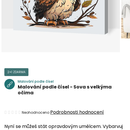
2+1 ZDARMA
Malování podle čísel
Malování podle čísel - Sova s velkýma
očima
Průměrné
Podrobnosti hodnocení
Neohodnoceno
hodnocení
Nyní se můžeš stát opravdovým umělcem. Vybarvuj
produktu