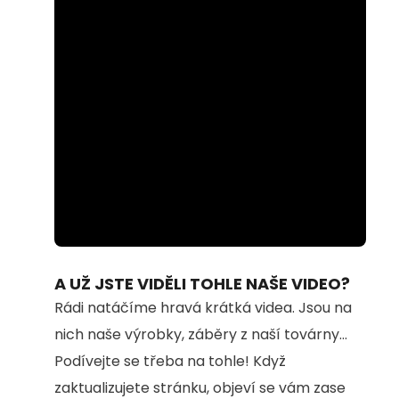
Loaded
:
Unmute
100.00%
A UŽ JSTE VIDĚLI TOHLE NAŠE VIDEO?
Rádi natáčíme hravá krátká videa. Jsou na
nich naše výrobky, záběry z naší továrny...
Podívejte se třeba na tohle! Když
zaktualizujete stránku, objeví se vám zase