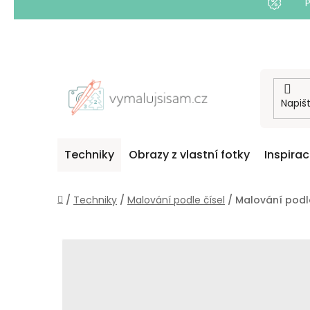
Přejít
na
obsah
Techniky
Obrazy z vlastní fotky
Inspira
Domů
/
Techniky
/
Malování podle čísel
/
Malování podle