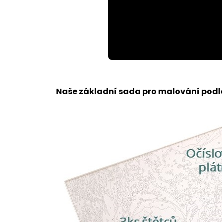
Loaded
:
Unmute
100.00%
Naše základní sada pro malování podle