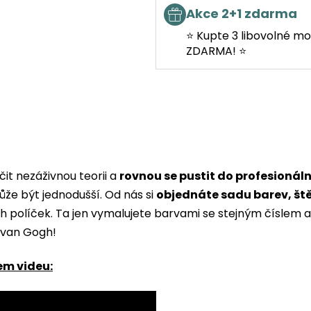
Akce 2+1 zdarma
⭐ Kupte 3 libovolné mo
ZDARMA! ⭐
it nezáživnou teorii a
rovnou se pustit do profesionál
ůže být jednodušší. Od nás si
objednáte sadu barev, št
ých políček. Ta jen vymalujete barvami se stejným čísle
i van Gogh!
em videu: