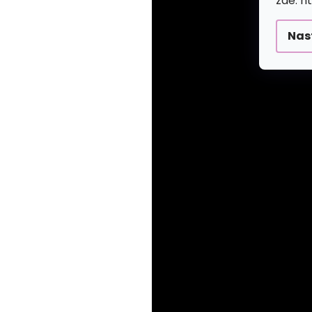
zde: h
Nas