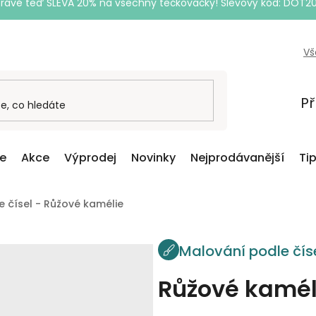
Právě teď SLEVA 20% na všechny tečkovačky! Slevový kód: DOT2
Vš
Př
ce
Akce
Výprodej
Novinky
Nejprodávanější
Ti
 čísel - Růžové kamélie
Malování podle čís
Růžové kamél