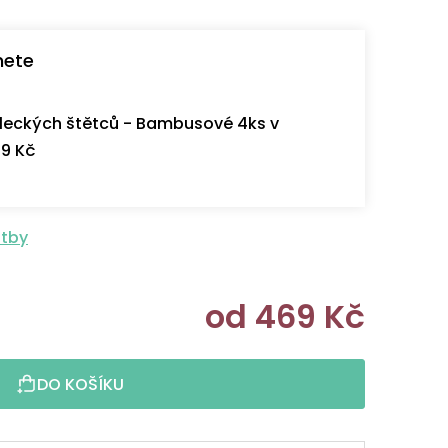
nete
eckých štětců - Bambusové 4ks v
9 Kč
atby
od
469 Kč
Měrná cen
DO KOŠÍKU