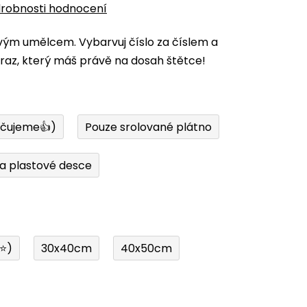
robnosti hodnocení
vým umělcem. Vybarvuj číslo za číslem a
az, který máš právě na dosah štětce!
učujeme👍)
Pouze srolované plátno
a plastové desce
í⭐)
30x40cm
40x50cm