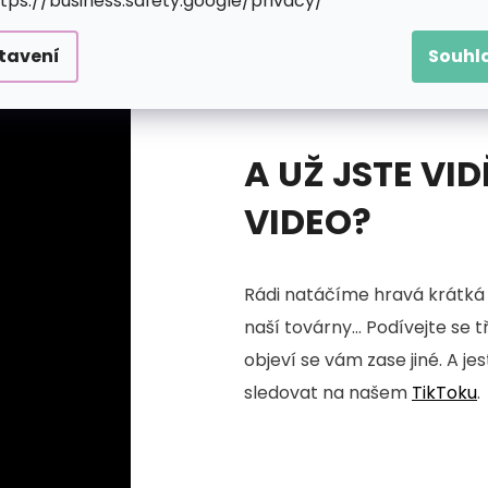
ttps://business.safety.google/privacy/
tavení
Souhl
A UŽ JSTE VID
VIDEO?
Rádi natáčíme hravá krátká 
naší továrny... Podívejte se 
objeví se vám zase jiné. A je
sledovat na našem
TikToku
.