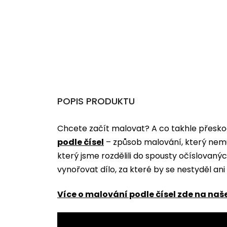
POPIS PRODUKTU
Chcete začít malovat? A co takhle přeskoč
podle čísel
­­– způsob malování, který nem
který jsme rozdělili do spousty očíslovan
vynořovat dílo, za které by se nestyděl an
Více o malování podle čísel zde na naš