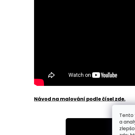
Návod na malování podle čísel zde
.
Tento 
a anal
zlepšo