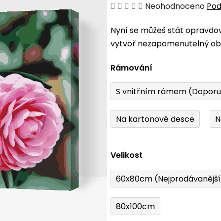
Průměrné
Neohodnoceno
Pod
hodnocení
Nyní se můžeš stát opravdo
produktu
vytvoř nezapomenutelný obr
je
0,0
Rámování
z
5
S vnitřním rámem (Dopor
hvězdiček.
Na kartonové desce
N
Velikost
60x80cm (Nejprodávanějš
80x100cm