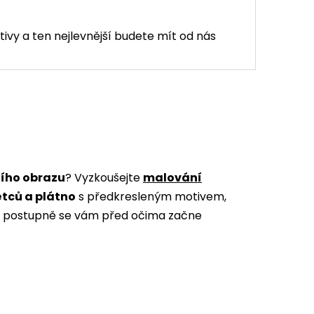
tivy a ten nejlevnější budete mít od nás
ního obrazu
? Vyzkoušejte
malování
ětců a plátno
s předkresleným motivem,
m a postupně se vám před očima začne