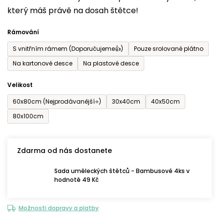
který máš právě na dosah štětce!
0,0
z
Rámování
5
S vnitřním rámem (Doporučujeme👍)
Pouze srolované plátno
hvězdiček.
Na kartonové desce
Na plastové desce
Velikost
60x80cm (Nejprodávanější⭐)
30x40cm
40x50cm
80x100cm
Zdarma od nás dostanete
Sada uměleckých štětců - Bambusové 4ks v
hodnotě 49 Kč
Možnosti dopravy a platby