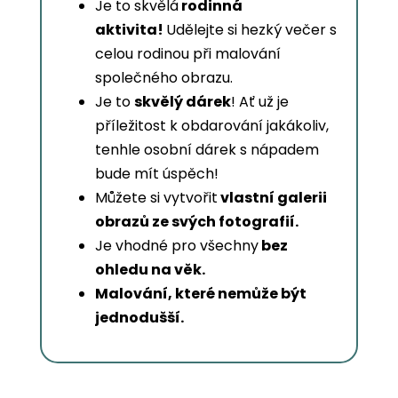
Je to skvělá
rodinná
aktivita!
Udělejte si hezký večer s
celou rodinou při malování
společného obrazu.
Je to
skvělý dárek
! Ať už je
příležitost k obdarování jakákoliv,
tenhle osobní dárek s nápadem
bude mít úspěch!
Můžete si vytvořit
vlastní galerii
obrazů ze svých fotografií.
Je vhodné pro všechny
bez
ohledu na věk.
Malování, které nemůže být
jednodušší.