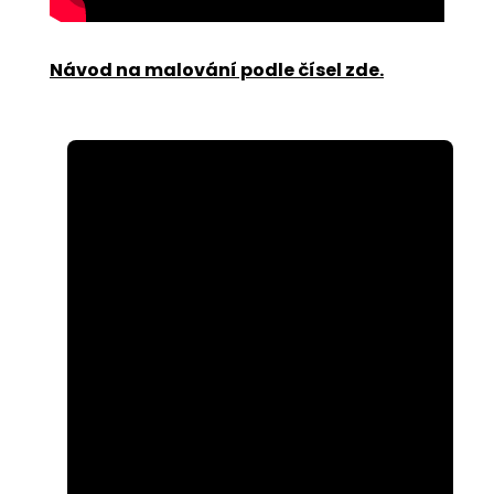
Návod na malování podle čísel zde
.