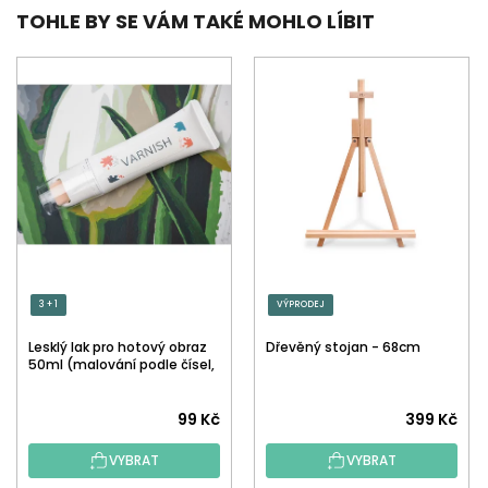
TOHLE BY SE VÁM TAKÉ MOHLO LÍBIT
3 + 1
VÝPRODEJ
Lesklý lak pro hotový obraz
Dřevěný stojan - 68cm
50ml (malování podle čísel,
tečkování)
Průměrné
99 Kč
399 Kč
hodnocení
VYBRAT
VYBRAT
produktu