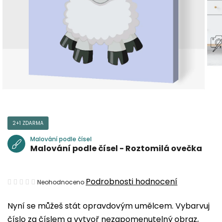
2+1 ZDARMA
Malování podle čísel
Malování podle čísel - Roztomilá ovečka
Průměrné
Podrobnosti hodnocení
Neohodnoceno
hodnocení
Nyní se můžeš stát opravdovým umělcem. Vybarvuj
produktu
číslo za číslem a vytvoř nezapomenutelný obraz,
je