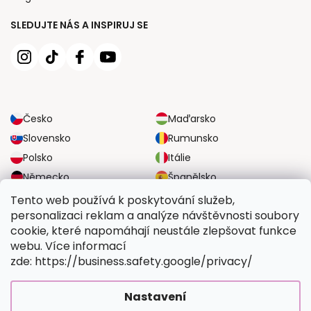
SLEDUJTE NÁS A INSPIRUJ SE
Česko
Maďarsko
Slovensko
Rumunsko
Polsko
Itálie
Německo
Španělsko
Velká Británie
Rakousko
Tento web používá k poskytování služeb,
personalizaci reklam a analýze návštěvnosti soubory
cookie, které napomáhají neustále zlepšovat funkce
SPOLEHLIVÉ MOŽNOSTI DOPRAVY
webu. Více informací
zde: https://business.safety.google/privacy/
BEZPEČNÉ MOŽNOSTI PLATBY
Nastavení