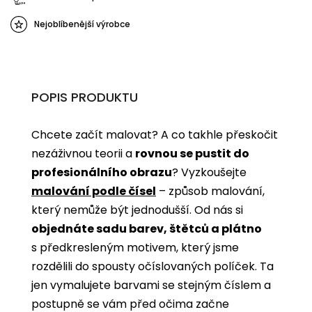
Nejoblíbenější výrobce
POPIS PRODUKTU
Chcete začít malovat? A co takhle přeskočit
nezáživnou teorii a
rovnou se pustit do
profesionálního obrazu
? Vyzkoušejte
malování podle čísel
­­– způsob malování,
který nemůže být jednodušší. Od nás si
objednáte sadu barev, štětců a plátno
s předkresleným motivem, který jsme
rozdělili do spousty očíslovaných políček. Ta
jen vymalujete barvami se stejným číslem a
postupně se vám před očima začne