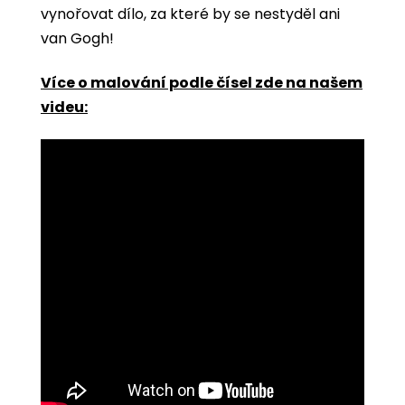
vynořovat dílo, za které by se nestyděl ani
van Gogh!
Více o malování podle čísel zde na našem
videu: