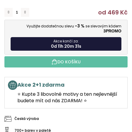
od
469 Kč
M
-3 %
Využijte dodatečnou slevu
se slevovým kódem
3PROMO
Akce končí za:
0d 11h 20m 30s
DO KOŠÍKU
Akce 2+1 zdarma
⭐ Kupte 3 libovolné motivy a ten nejlevnější
budete mít od nás ZDARMA! ⭐
Česká výroba
700+ barev v paletě