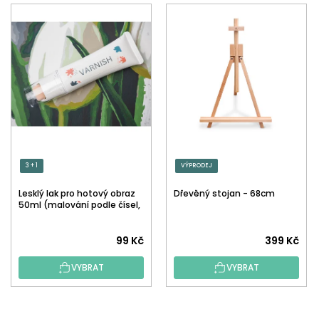
3 + 1
VÝPRODEJ
Lesklý lak pro hotový obraz
Dřevěný stojan - 68cm
50ml (malování podle čísel,
tečkování)
Průměrné
99 Kč
399 Kč
hodnocení
VYBRAT
VYBRAT
produktu
je
5,0
Z