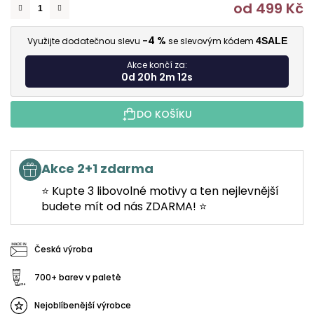
od
499 Kč
M
-4 %
Využijte dodatečnou slevu
se slevovým kódem
4SALE
Akce končí za:
0d 20h 2m 11s
DO KOŠÍKU
Akce 2+1 zdarma
⭐ Kupte 3 libovolné motivy a ten nejlevnější
budete mít od nás ZDARMA! ⭐
Česká výroba
700+ barev v paletě
Nejoblíbenější výrobce