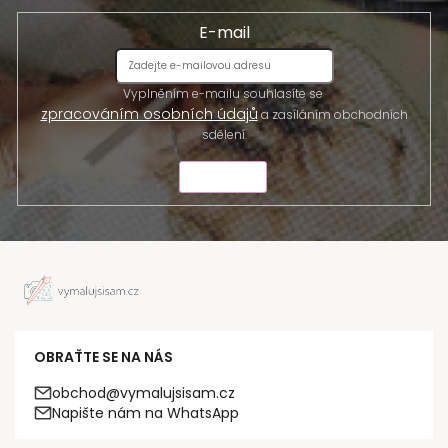
E-mail
Vyplněním e-mailu souhlasíte se
zpracováním osobních údajů
a zasíláním obchodních
sdělení.
ODESLAT
OBRAŤTE SE NA NÁS
obchod@vymalujsisam.cz
Napište nám na WhatsApp