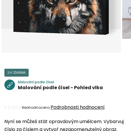
2+1 ZDARMA
Malování podle čísel
Malování podle čísel - Pohled vlka
Průměrné
Podrobnosti hodnocení
Neohodnoceno
hodnocení
Nyní se můžeš stát opravdovým umělcem. Vybarvuj
produktu
číslo za číslem a vytvoř nezapomenutelný obraz,
je