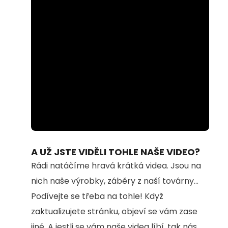
Loaded
:
Unmute
61.25%
A UŽ JSTE VIDĚLI TOHLE NAŠE VIDEO?
Rádi natáčíme hravá krátká videa. Jsou na
nich naše výrobky, záběry z naší továrny...
Podívejte se třeba na tohle! Když
zaktualizujete stránku, objeví se vám zase
jiné. A jestli se vám naše videa líbí, tak nás