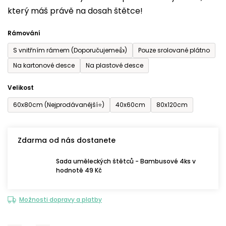
který máš právě na dosah štětce!
0,0
z
Rámování
5
S vnitřním rámem (Doporučujeme👍)
Pouze srolované plátno
hvězdiček.
Na kartonové desce
Na plastové desce
Velikost
60x80cm (Nejprodávanější⭐)
40x60cm
80x120cm
Zdarma od nás dostanete
Sada uměleckých štětců - Bambusové 4ks v
hodnotě 49 Kč
Možnosti dopravy a platby