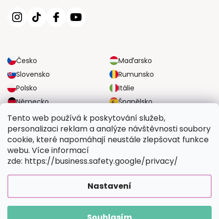
Česko
Maďarsko
Slovensko
Rumunsko
Polsko
Itálie
Německo
Španělsko
Velká Británie
Rakousko
Tento web používá k poskytování služeb,
personalizaci reklam a analýze návštěvnosti soubory
cookie, které napomáhají neustále zlepšovat funkce
SPOLEHLIVÉ MOŽNOSTI DOPRAVY
webu. Více informací
zde: https://business.safety.google/privacy/
BEZPEČNÉ MOŽNOSTI PLATBY
Nastavení
Souhlasím
Copyright 2026
Vymalujsisam.cz
. Všechna práva vyhrazena.