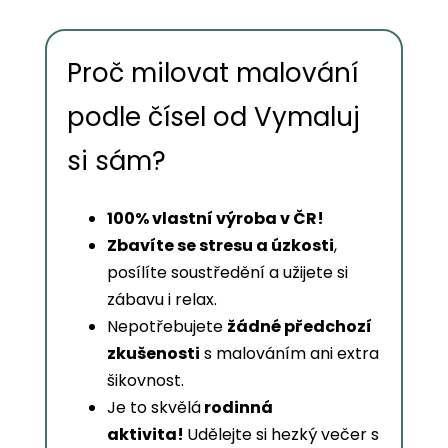
Proč milovat malování
podle čísel od Vymaluj
si sám?
100% vlastní výroba v ČR!
Zbavíte se stresu a úzkosti
,
posílíte soustředění a užijete si
zábavu i relax.
Nepotřebujete
žádné předchozí
zkušenosti
s malováním ani extra
šikovnost.
Je to skvělá
rodinná
aktivita!
Udělejte si hezký večer s