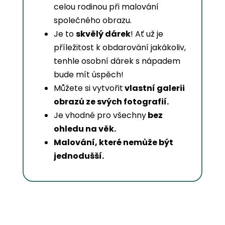
celou rodinou při malování
společného obrazu.
Je to
skvělý dárek
! Ať už je
příležitost k obdarování jakákoliv,
tenhle osobní dárek s nápadem
bude mít úspěch!
Můžete si vytvořit
vlastní galerii
obrazů ze svých fotografií.
Je vhodné pro všechny
bez
ohledu na věk.
Malování, které nemůže být
jednodušší.