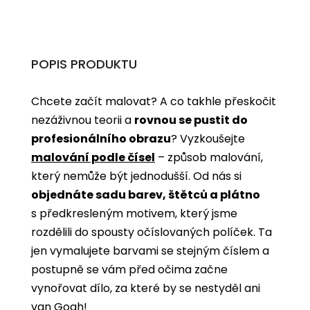
POPIS PRODUKTU
Chcete začít malovat? A co takhle přeskočit
nezáživnou teorii a
rovnou se pustit do
profesionálního obrazu
? Vyzkoušejte
malování podle čísel
­­– způsob malování,
který nemůže být jednodušší. Od nás si
objednáte sadu barev, štětců a plátno
s předkresleným motivem, který jsme
rozdělili do spousty očíslovaných políček. Ta
jen vymalujete barvami se stejným číslem a
postupně se vám před očima začne
vynořovat dílo, za které by se nestyděl ani
van Gogh!