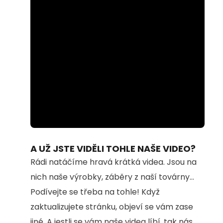
Loaded
:
Unmute
100.00%
A UŽ JSTE VIDĚLI TOHLE NAŠE VIDEO?
Rádi natáčíme hravá krátká videa. Jsou na
nich naše výrobky, záběry z naší továrny...
Podívejte se třeba na tohle! Když
zaktualizujete stránku, objeví se vám zase
jiné. A jestli se vám naše videa líbí, tak nás