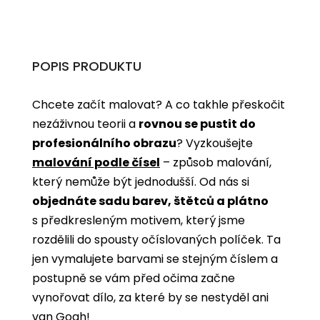
POPIS PRODUKTU
Chcete začít malovat? A co takhle přeskočit
nezáživnou teorii a
rovnou se pustit do
profesionálního obrazu
? Vyzkoušejte
malování podle čísel
­­– způsob malování,
který nemůže být jednodušší. Od nás si
objednáte sadu barev, štětců a plátno
s předkresleným motivem, který jsme
rozdělili do spousty očíslovaných políček. Ta
jen vymalujete barvami se stejným číslem a
postupně se vám před očima začne
vynořovat dílo, za které by se nestyděl ani
van Gogh!