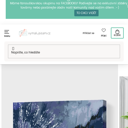
Přejít
Máme fanouškovskou skupinu na FACEBOOKU! Podívejte se na exkluzivní záběry 
továrny nebo posbírejte obdiv naší komunity nad vaším dílem. :-)
na
TO CHCI VIDĚT
obsah
Přihlásit se
KOŠÍK
Přání
Menu
Domů
/
Techniky
/
Malování podle čísel
/
Malování podle čísel
- Mandala10