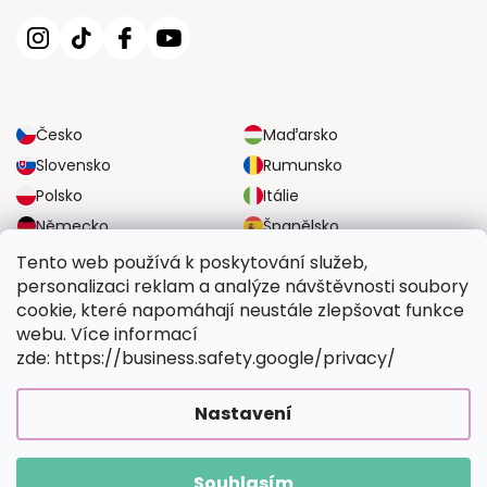
Česko
Maďarsko
Slovensko
Rumunsko
Polsko
Itálie
Německo
Španělsko
Velká Británie
Rakousko
Tento web používá k poskytování služeb,
personalizaci reklam a analýze návštěvnosti soubory
cookie, které napomáhají neustále zlepšovat funkce
SPOLEHLIVÉ MOŽNOSTI DOPRAVY
webu. Více informací
zde: https://business.safety.google/privacy/
BEZPEČNÉ MOŽNOSTI PLATBY
Nastavení
Souhlasím
Copyright 2026
Vymalujsisam.cz
. Všechna práva vyhrazena.