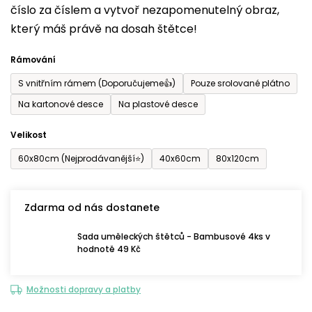
číslo za číslem a vytvoř nezapomenutelný obraz,
je
který máš právě na dosah štětce!
0,0
z
Rámování
5
S vnitřním rámem (Doporučujeme👍)
Pouze srolované plátno
hvězdiček.
Na kartonové desce
Na plastové desce
Velikost
60x80cm (Nejprodávanější⭐)
40x60cm
80x120cm
Zdarma od nás dostanete
Sada uměleckých štětců - Bambusové 4ks v
hodnotě 49 Kč
Možnosti dopravy a platby