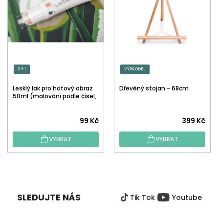
3 + 1
VÝPRODEJ
Lesklý lak pro hotový obraz
Dřevěný stojan - 68cm
50ml (malování podle čísel,
tečkování)
Průměrné
99 Kč
399 Kč
hodnocení
VYBRAT
VYBRAT
produktu
je
5,0
Z
z
Á
5
P
hvězdiček.
SLEDUJTE NÁS
Tik Tok
Youtube
A
T