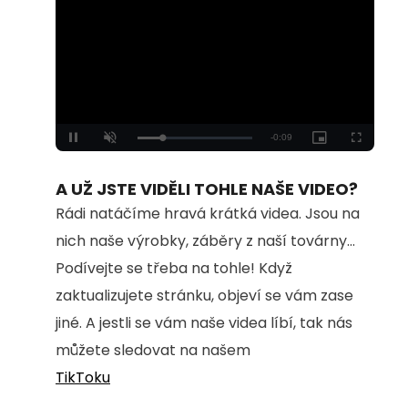
Loaded
:
Unmute
100.00%
A UŽ JSTE VIDĚLI TOHLE NAŠE VIDEO?
Rádi natáčíme hravá krátká videa. Jsou na
nich naše výrobky, záběry z naší továrny...
Podívejte se třeba na tohle! Když
zaktualizujete stránku, objeví se vám zase
jiné. A jestli se vám naše videa líbí, tak nás
můžete sledovat na našem
TikToku
.