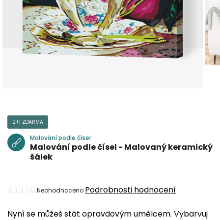
2+1 ZDARMA
Malování podle čísel
Malování podle čísel - Malovaný keramický
šálek
Průměrné
Podrobnosti hodnocení
Neohodnoceno
hodnocení
Nyní se můžeš stát opravdovým umělcem. Vybarvuj
produktu