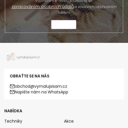
Vyplněním e-mailu souhlasíte se
zpracováním osobních údajů
a zasíláním obchodních
sdělení.
ODESLAT
OBRAŤTE SE NA NÁS
obchod@vymalujsisam.cz
Napište nám na WhatsApp
NABÍDKA
Techniky
Akce