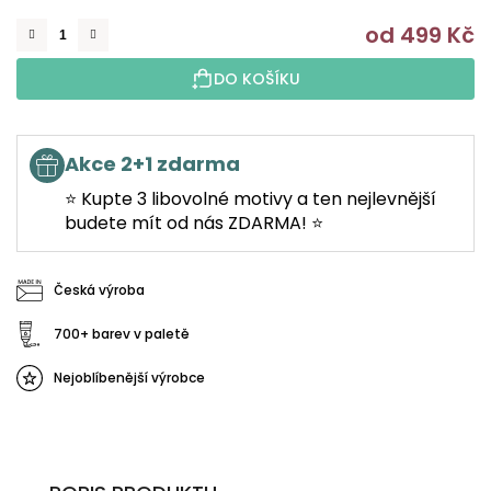
od
499 Kč
M
DO KOŠÍKU
Akce 2+1 zdarma
⭐ Kupte 3 libovolné motivy a ten nejlevnější
budete mít od nás ZDARMA! ⭐
Česká výroba
700+ barev v paletě
Nejoblíbenější výrobce