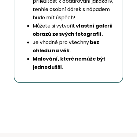
příležitost k obdarování jakákoliv,
tenhle osobní dárek s nápadem
bude mít úspěch!
Můžete si vytvořit
vlastní galerii
obrazů ze svých fotografií.
Je vhodné pro všechny
bez
ohledu na věk.
Malování, které nemůže být
jednodušší.