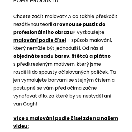
POPIS PRODUKTU
Chcete začít malovat? A co takhle přeskočit
nezáživnou teorii a
rovnou se pustit do
profesionálního obrazu
? Vyzkoušejte
malování podle čísel
­­– způsob malování,
který nemůže být jednodušší. Od nás si
objednáte sadu barev, štětců a plátno
s předkresleným motivem, který jsme
rozdělili do spousty očíslovaných políček. Ta
jen vymalujete barvami se stejným číslem a
postupně se vám před očima začne
vynořovat dílo, za které by se nestyděl ani
van Gogh!
Více o malování podle čísel zde na našem
videu: