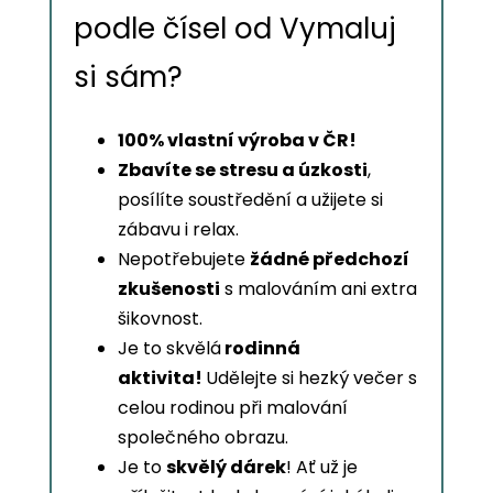
podle čísel od Vymaluj
si sám?
100% vlastní výroba v ČR!
Zbavíte se stresu a úzkosti
,
posílíte soustředění a užijete si
zábavu i relax.
Nepotřebujete
žádné předchozí
zkušenosti
s malováním ani extra
šikovnost.
Je to skvělá
rodinná
aktivita!
Udělejte si hezký večer s
celou rodinou při malování
společného obrazu.
Je to
skvělý dárek
! Ať už je