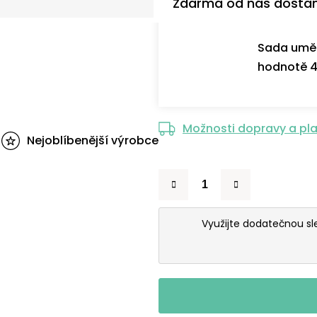
Zdarma od nás dosta
Sada uměl
hodnotě 4
Možnosti dopravy a pl
Nejoblíbenější výrobce
Využijte dodatečnou s