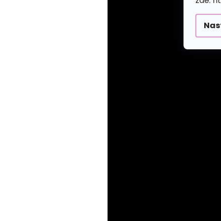
zde: h
Nas