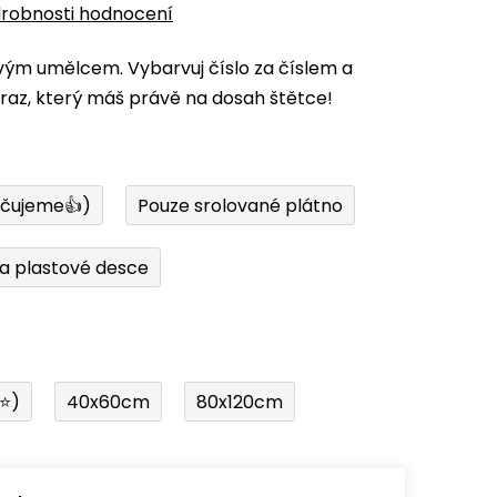
robnosti hodnocení
vým umělcem. Vybarvuj číslo za číslem a
az, který máš právě na dosah štětce!
učujeme👍)
Pouze srolované plátno
a plastové desce
í⭐)
40x60cm
80x120cm