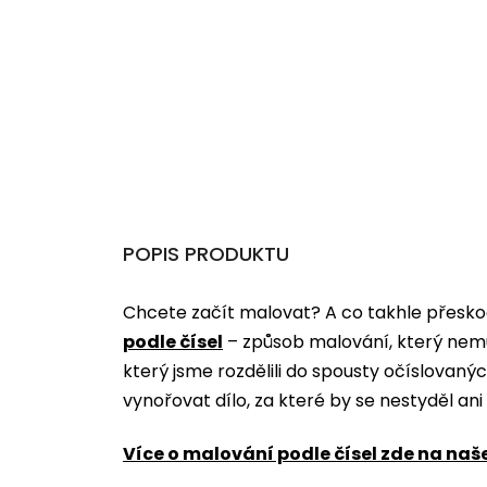
POPIS PRODUKTU
Chcete začít malovat? A co takhle přeskoč
podle čísel
­­– způsob malování, který nem
který jsme rozdělili do spousty očíslovan
vynořovat dílo, za které by se nestyděl an
Více o malování podle čísel zde na naš