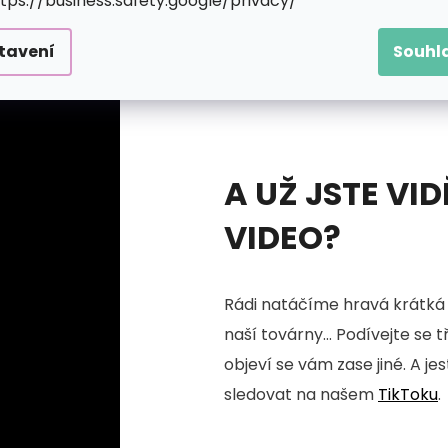
ttps://business.safety.google/privacy/
tavení
Souhl
A UŽ JSTE VID
VIDEO?
Rádi natáčíme hravá krátká 
naší továrny... Podívejte se 
objeví se vám zase jiné. A je
sledovat na našem
TikToku
.