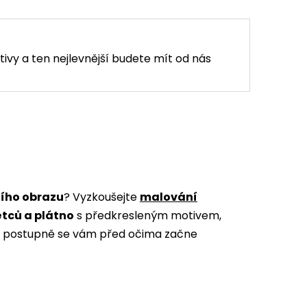
tivy a ten nejlevnější budete mít od nás
ního obrazu
? Vyzkoušejte
malování
ětců a plátno
s předkresleným motivem,
m a postupně se vám před očima začne