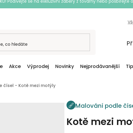
Podívejte se na exkluzivní záběry z továrny nebo posbírejte o
Vš
Př
ce
Akce
Výprodej
Novinky
Nejprodávanější
Ti
 čísel - Kotě mezi motýly
Malování podle čís
Kotě mezi mo