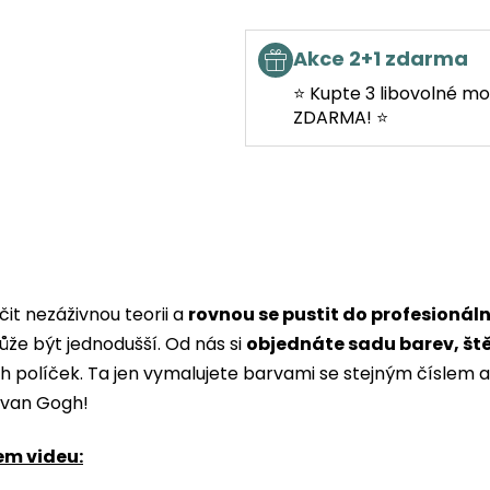
Akce 2+1 zdarma
⭐ Kupte 3 libovolné mo
ZDARMA! ⭐
it nezáživnou teorii a
rovnou se pustit do profesionál
ůže být jednodušší. Od nás si
objednáte sadu barev, št
ých políček. Ta jen vymalujete barvami se stejným čísle
i van Gogh!
em videu: