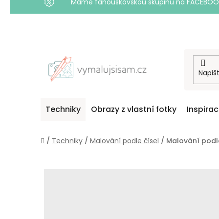
Máme fanouškovskou skupinu na FACEBOOKU! 
Přejít
na
obsah
Techniky
Obrazy z vlastní fotky
Inspira
Domů
/
Techniky
/
Malování podle čísel
/
Malování podle