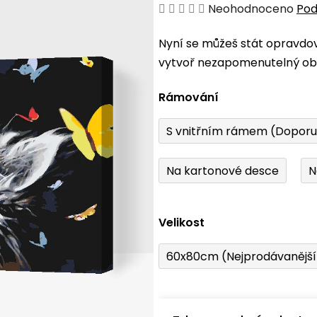
Průměrné
Neohodnoceno
Pod
hodnocení
Nyní se můžeš stát opravdo
produktu
vytvoř nezapomenutelný obr
je
0,0
Rámování
z
5
S vnitřním rámem (Dopor
hvězdiček.
Na kartonové desce
N
Velikost
60x80cm (Nejprodávanějš