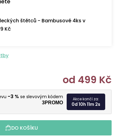
nete
eckých štětců - Bambusové 4ks v
9 Kč
atby
od
499 Kč
Měrná cen
-3 %
levu
se slevovým kódem
Akce končí za:
3PROMO
0d 10h 11m 1s
DO KOŠÍKU