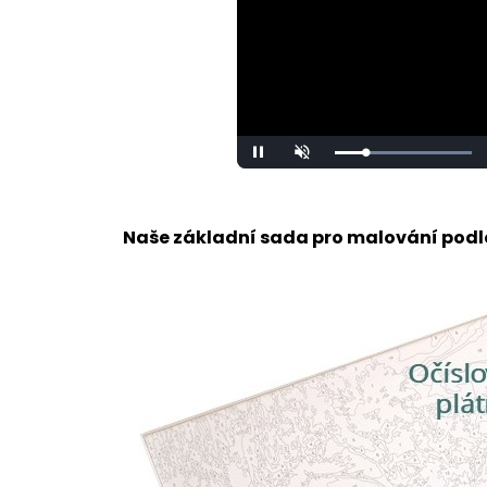
Loaded
:
Unmute
100.00%
Naše základní sada pro malování podle