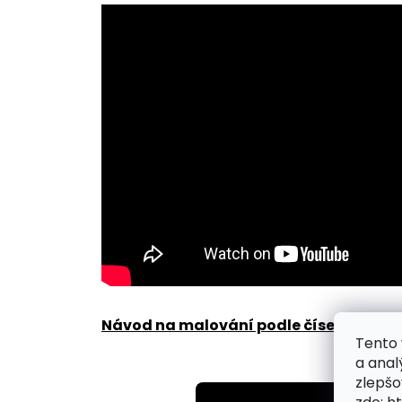
Návod na malování podle čísel zde
.
Tento 
a anal
zlepšo