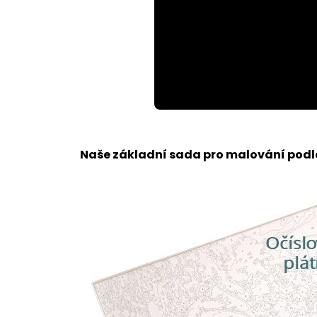
Loaded
:
Unmute
100.00%
Naše základní sada pro malování podle