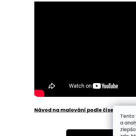
Návod na malování podle čísel zde
.
Tento 
a anal
zlepšo