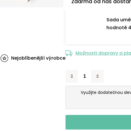
Zdarma od nás dosta
Sada uměl
hodnotě 4
Možnosti dopravy a pl
Nejoblíbenější výrobce
Využijte dodatečnou sl