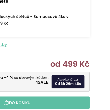
nete
eckých štětců - Bambusové 4ks v
9 Kč
atby
od
499 Kč
Měrná cen
-4 %
evu
se slevovým kódem
Akce končí za:
4SALE
0d 6h 26m 47s
DO KOŠÍKU