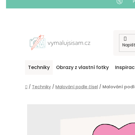
Přejít
na
obsah
Techniky
Obrazy z vlastní fotky
Inspira
Domů
/
Techniky
/
Malování podle čísel
/
Malování podle