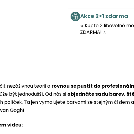
Akce 2+1 zdarma
⭐ Kupte 3 libovolné mo
ZDARMA! ⭐
it nezáživnou teorii a
rovnou se pustit do profesionál
ůže být jednodušší. Od nás si
objednáte sadu barev, št
ých políček. Ta jen vymalujete barvami se stejným čísle
i van Gogh!
em videu: