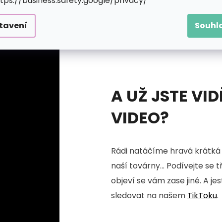
ttps://business.safety.google/privacy/
tavení
Souhl
A UŽ JSTE VID
VIDEO?
Rádi natáčíme hravá krátká 
naší továrny... Podívejte se 
objeví se vám zase jiné. A je
sledovat na našem
TikToku
.