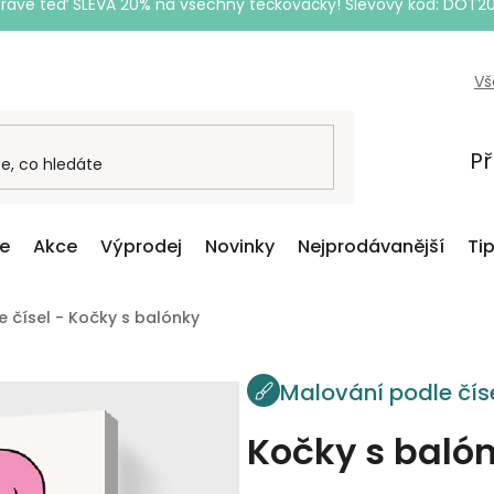
Právě teď SLEVA 20% na všechny tečkovačky! Slevový kód: DOT2
Vš
Př
ce
Akce
Výprodej
Novinky
Nejprodávanější
Ti
 čísel - Kočky s balónky
Malování podle čís
Kočky s baló