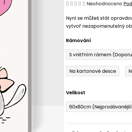
Průměrné
Neohodnoceno
Pod
hodnocení
Nyní se můžeš stát opravdo
produktu
vytvoř nezapomenutelný obr
je
0,0
Rámování
z
5
S vnitřním rámem (Dopor
hvězdiček.
Na kartonové desce
N
Velikost
60x80cm (Nejprodávanějš