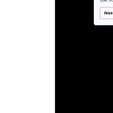
zde: h
Nas