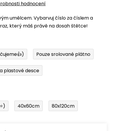
robnosti hodnocení
vým umělcem. Vybarvuj číslo za číslem a
az, který máš právě na dosah štětce!
učujeme👍)
Pouze srolované plátno
a plastové desce
í⭐)
40x60cm
80x120cm