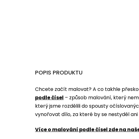
POPIS PRODUKTU
Chcete začít malovat? A co takhle přeskoč
podle čísel
­­– způsob malování, který nem
který jsme rozdělili do spousty očíslovan
vynořovat dílo, za které by se nestyděl an
Více o malování podle čísel zde na naš