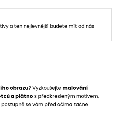
tivy a ten nejlevnější budete mít od nás
ního obrazu
? Vyzkoušejte
malování
ětců a plátno
s předkresleným motivem,
m a postupně se vám před očima začne