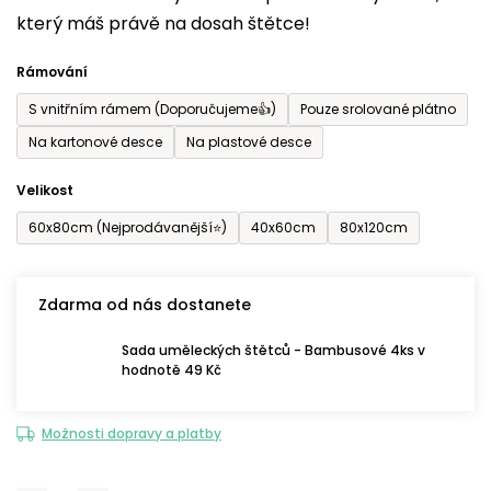
který máš právě na dosah štětce!
0,0
z
Rámování
5
S vnitřním rámem (Doporučujeme👍)
Pouze srolované plátno
hvězdiček.
Na kartonové desce
Na plastové desce
Velikost
60x80cm (Nejprodávanější⭐)
40x60cm
80x120cm
Zdarma od nás dostanete
Sada uměleckých štětců - Bambusové 4ks v
hodnotě 49 Kč
Možnosti dopravy a platby