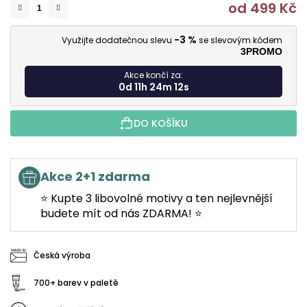
od
499 Kč
M
-3 %
Využijte dodatečnou slevu
se slevovým kódem
3PROMO
Akce končí za:
0d 11h 24m 11s
DO KOŠÍKU
Akce 2+1 zdarma
⭐ Kupte 3 libovolné motivy a ten nejlevnější
budete mít od nás ZDARMA! ⭐
Česká výroba
700+ barev v paletě