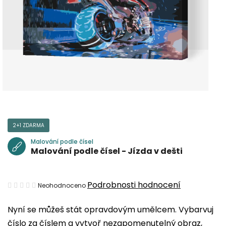
2+1 ZDARMA
Malování podle čísel
Malování podle čísel - Jízda v dešti
Průměrné
Podrobnosti hodnocení
Neohodnoceno
hodnocení
Nyní se můžeš stát opravdovým umělcem. Vybarvuj
produktu
číslo za číslem a vytvoř nezapomenutelný obraz,
je