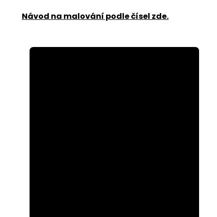
Návod na malování podle čísel zde
.