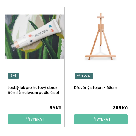
3 + 1
VÝPRODEJ
Lesklý lak pro hotový obraz
Dřevěný stojan - 68cm
50ml (malování podle čísel,
tečkování)
Průměrné
99 Kč
399 Kč
hodnocení
VYBRAT
VYBRAT
produktu
je
5,0
Z