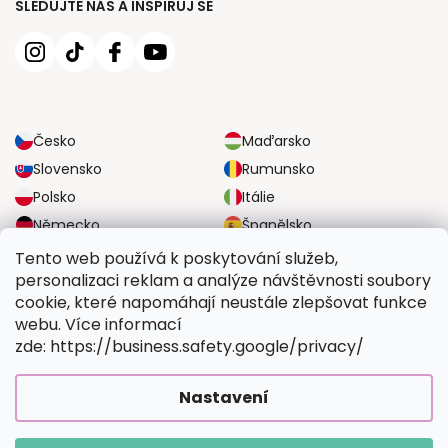
SLEDUJTE NÁS A INSPIRUJ SE
Česko
Maďarsko
Slovensko
Rumunsko
Polsko
Itálie
Německo
Španělsko
Velká Británie
Rakousko
Tento web používá k poskytování služeb,
personalizaci reklam a analýze návštěvnosti soubory
cookie, které napomáhají neustále zlepšovat funkce
SPOLEHLIVÉ MOŽNOSTI DOPRAVY
webu. Více informací
zde: https://business.safety.google/privacy/
BEZPEČNÉ MOŽNOSTI PLATBY
Nastavení