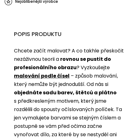
Nejoblíbenější výrobce
POPIS PRODUKTU
Chcete začít malovat? A co takhle přeskočit
nezáživnou teorii a
rovnou se pustit do
profesionálního obrazu
? Vyzkoušejte
malování podle čísel
­­– způsob malování,
který nemůže být jednodušší. Od nás si
objednáte sadu barev, štětců a plátno
s předkresleným motivem, který jsme
rozdělili do spousty očíslovaných políček. Ta
jen vymalujete barvami se stejným číslem a
postupně se vám před očima začne
vynořovat dílo, za které by se nestyděl ani