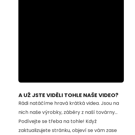
Loaded
:
Unmute
94.54%
A UŽ JSTE VIDĚLI TOHLE NAŠE VIDEO?
Rádi natáčíme hravá krátká videa. Jsou na
nich naše výrobky, záběry z naší továrny...
Podívejte se třeba na tohle! Když
zaktualizujete stránku, objeví se vám zase