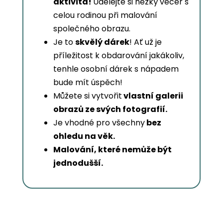
aktivita!
Udělejte si hezký večer s
celou rodinou při malování
společného obrazu.
Je to
skvělý dárek
! Ať už je
příležitost k obdarování jakákoliv,
tenhle osobní dárek s nápadem
bude mít úspěch!
Můžete si vytvořit
vlastní galerii
obrazů ze svých fotografií.
Je vhodné pro všechny
bez
ohledu na věk.
Malování, které nemůže být
jednodušší.