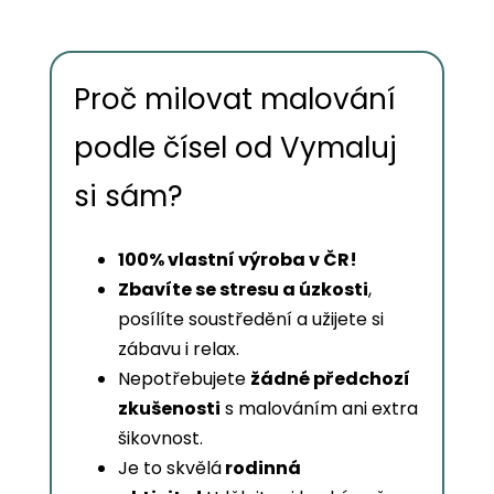
Proč milovat malování
podle čísel od Vymaluj
si sám?
100% vlastní výroba v ČR!
Zbavíte se stresu a úzkosti
,
posílíte soustředění a užijete si
zábavu i relax.
Nepotřebujete
žádné předchozí
zkušenosti
s malováním ani extra
šikovnost.
Je to skvělá
rodinná