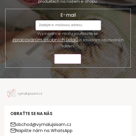
produktech na našem e-shopu.
E-mail
Vyplněním e-mailu souhlasíte se
zpracováním osobních údajů
a zasíláním obchodních
sdělení.
ODESLAT
OBRAŤTE SE NA NÁS
obchod@vymalujsisam.cz
Napište nám na WhatsApp