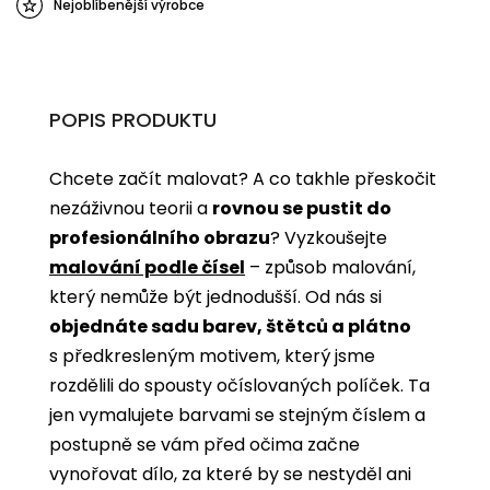
Nejoblíbenější výrobce
POPIS PRODUKTU
Chcete začít malovat? A co takhle přeskočit
nezáživnou teorii a
rovnou se pustit do
profesionálního obrazu
? Vyzkoušejte
malování podle čísel
­­– způsob malování,
který nemůže být jednodušší. Od nás si
objednáte sadu barev, štětců a plátno
s předkresleným motivem, který jsme
rozdělili do spousty očíslovaných políček. Ta
jen vymalujete barvami se stejným číslem a
postupně se vám před očima začne
vynořovat dílo, za které by se nestyděl ani