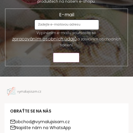
produktech na našem e-shopu.
E-mail
Vyplněním e-mailu souhlasíte se
zpracováním osobních údajů
a zasíláním obchodních
sdělení.
ODESLAT
OBRAŤTE SE NA NÁS
obchod@vymalujsisam.cz
Napište nám na WhatsApp