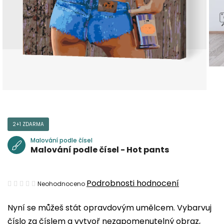
2+1 ZDARMA
Malování podle čísel
Malování podle čísel - Hot pants
Průměrné
Podrobnosti hodnocení
Neohodnoceno
hodnocení
Nyní se můžeš stát opravdovým umělcem. Vybarvuj
produktu
číslo za číslem a vytvoř nezapomenutelný obraz,
je