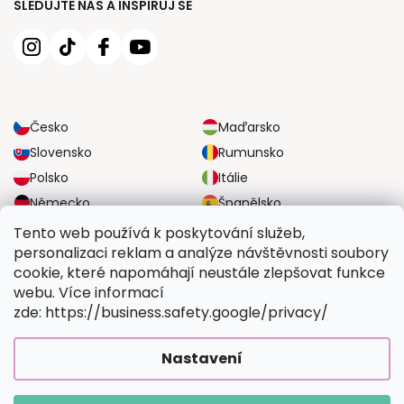
SLEDUJTE NÁS A INSPIRUJ SE
Česko
Maďarsko
Slovensko
Rumunsko
Polsko
Itálie
Německo
Španělsko
Velká Británie
Rakousko
Tento web používá k poskytování služeb,
personalizaci reklam a analýze návštěvnosti soubory
cookie, které napomáhají neustále zlepšovat funkce
SPOLEHLIVÉ MOŽNOSTI DOPRAVY
webu. Více informací
zde: https://business.safety.google/privacy/
BEZPEČNÉ MOŽNOSTI PLATBY
Nastavení