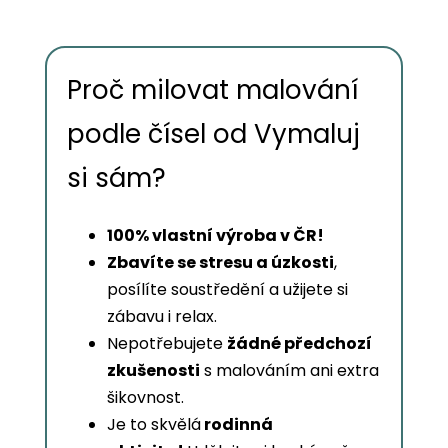
Proč milovat malování
podle čísel od Vymaluj
si sám?
100% vlastní výroba v ČR!
Zbavíte se stresu a úzkosti
,
posílíte soustředění a užijete si
zábavu i relax.
Nepotřebujete
žádné předchozí
zkušenosti
s malováním ani extra
šikovnost.
Je to skvělá
rodinná