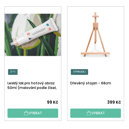
3 + 1
VÝPRODEJ
Lesklý lak pro hotový obraz
Dřevěný stojan - 68cm
50ml (malování podle čísel,
tečkování)
Průměrné
99 Kč
399 Kč
hodnocení
VYBRAT
VYBRAT
produktu
je
5,0
Z