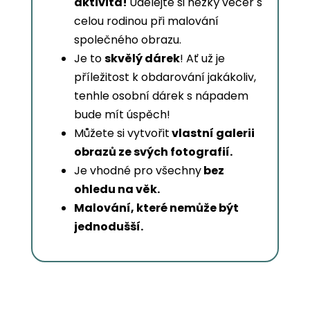
aktivita!
Udělejte si hezký večer s
celou rodinou při malování
společného obrazu.
Je to
skvělý dárek
! Ať už je
příležitost k obdarování jakákoliv,
tenhle osobní dárek s nápadem
bude mít úspěch!
Můžete si vytvořit
vlastní galerii
obrazů ze svých fotografií.
Je vhodné pro všechny
bez
ohledu na věk.
Malování, které nemůže být
jednodušší.