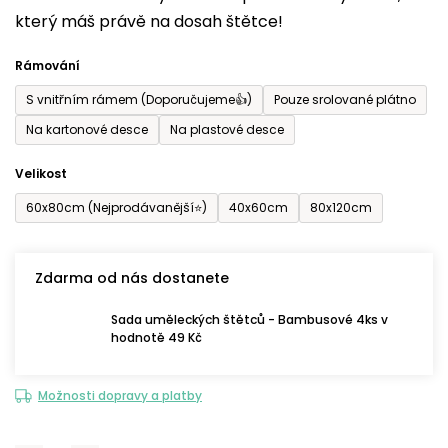
který máš právě na dosah štětce!
0,0
z
Rámování
5
S vnitřním rámem (Doporučujeme👍)
Pouze srolované plátno
hvězdiček.
Na kartonové desce
Na plastové desce
Velikost
60x80cm (Nejprodávanější⭐)
40x60cm
80x120cm
Zdarma od nás dostanete
Sada uměleckých štětců - Bambusové 4ks v
hodnotě 49 Kč
Možnosti dopravy a platby