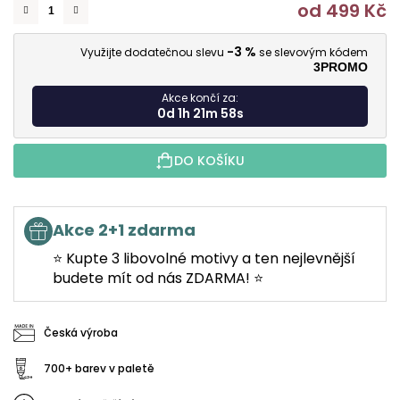
od
499 Kč
M
-3 %
Využijte dodatečnou slevu
se slevovým kódem
3PROMO
Akce končí za:
0d 1h 21m 57s
DO KOŠÍKU
Akce 2+1 zdarma
⭐ Kupte 3 libovolné motivy a ten nejlevnější
budete mít od nás ZDARMA! ⭐
Česká výroba
700+ barev v paletě