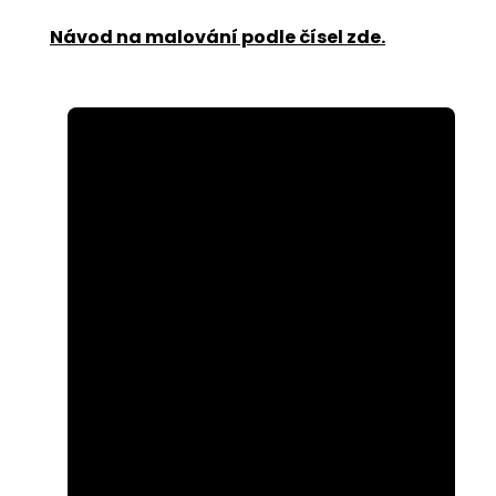
Návod na malování podle čísel zde
.