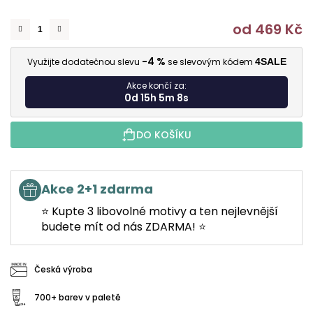
od
469 Kč
M
-4 %
Využijte dodatečnou slevu
se slevovým kódem
4SALE
Akce končí za:
0d 15h 5m 7s
DO KOŠÍKU
Akce 2+1 zdarma
⭐ Kupte 3 libovolné motivy a ten nejlevnější
budete mít od nás ZDARMA! ⭐
Česká výroba
700+ barev v paletě