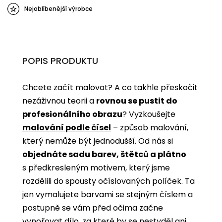
Nejoblíbenější výrobce
POPIS PRODUKTU
Chcete začít malovat? A co takhle přeskočit
nezáživnou teorii a
rovnou se pustit do
profesionálního obrazu
? Vyzkoušejte
malování podle čísel
­­– způsob malování,
který nemůže být jednodušší. Od nás si
objednáte sadu barev, štětců a plátno
s předkresleným motivem, který jsme
rozdělili do spousty očíslovaných políček. Ta
jen vymalujete barvami se stejným číslem a
postupně se vám před očima začne
vynořovat dílo, za které by se nestyděl ani