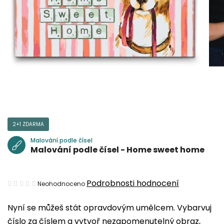
2+1 ZDARMA
Malování podle čísel
Malování podle čísel - Home sweet home
Průměrné
Podrobnosti hodnocení
Neohodnoceno
hodnocení
Nyní se můžeš stát opravdovým umělcem. Vybarvuj
produktu
číslo za číslem a vytvoř nezapomenutelný obraz,
je