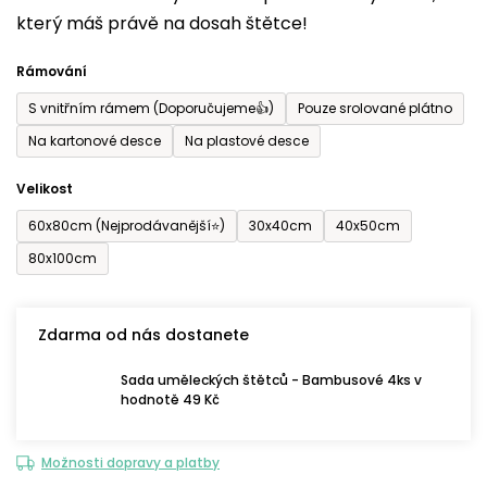
který máš právě na dosah štětce!
0,0
z
Rámování
5
S vnitřním rámem (Doporučujeme👍)
Pouze srolované plátno
hvězdiček.
Na kartonové desce
Na plastové desce
Velikost
60x80cm (Nejprodávanější⭐)
30x40cm
40x50cm
80x100cm
Zdarma od nás dostanete
Sada uměleckých štětců - Bambusové 4ks v
hodnotě 49 Kč
Možnosti dopravy a platby