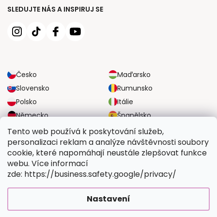
SLEDUJTE NÁS A INSPIRUJ SE
Česko
Maďarsko
Slovensko
Rumunsko
Polsko
Itálie
Německo
Španělsko
Velká Británie
Rakousko
Tento web používá k poskytování služeb,
personalizaci reklam a analýze návštěvnosti soubory
cookie, které napomáhají neustále zlepšovat funkce
SPOLEHLIVÉ MOŽNOSTI DOPRAVY
webu. Více informací
zde: https://business.safety.google/privacy/
BEZPEČNÉ MOŽNOSTI PLATBY
Nastavení