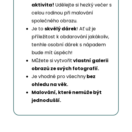
aktivita!
Udělejte si hezký večer s
celou rodinou při malování
společného obrazu.
Je to
skvělý dárek
! Ať už je
příležitost k obdarování jakákoliv,
tenhle osobní dárek s nápadem
bude mít úspěch!
Můžete si vytvořit
vlastní galerii
obrazů ze svých fotografií.
Je vhodné pro všechny
bez
ohledu na věk.
Malování, které nemůže být
jednodušší.