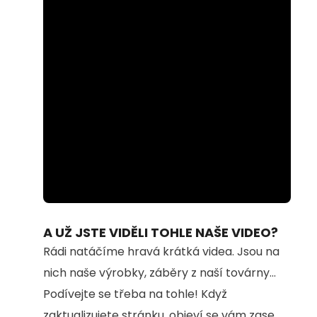
Loaded
:
Unmute
100.00%
A UŽ JSTE VIDĚLI TOHLE NAŠE VIDEO?
Rádi natáčíme hravá krátká videa. Jsou na
nich naše výrobky, záběry z naší továrny...
Podívejte se třeba na tohle! Když
zaktualizujete stránku, objeví se vám zase