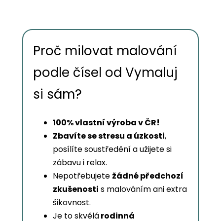
Proč milovat malování
podle čísel od Vymaluj
si sám?
100% vlastní výroba v ČR!
Zbavíte se stresu a úzkosti
,
posílíte soustředění a užijete si
zábavu i relax.
Nepotřebujete
žádné předchozí
zkušenosti
s malováním ani extra
šikovnost.
Je to skvělá
rodinná