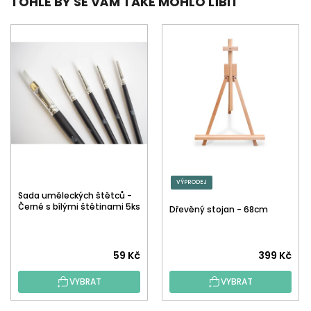
TOHLE BY SE VÁM TAKÉ MOHLO LÍBIT
VÝPRODEJ
Sada uměleckých štětců -
Černé s bílými štětinami 5ks
Dřevěný stojan - 68cm
59 Kč
399 Kč
VYBRAT
VYBRAT