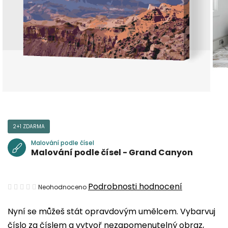
2+1 ZDARMA
Malování podle čísel
Malování podle čísel - Grand Canyon
Průměrné
Podrobnosti hodnocení
Neohodnoceno
hodnocení
Nyní se můžeš stát opravdovým umělcem. Vybarvuj
produktu
číslo za číslem a vytvoř nezapomenutelný obraz,
je