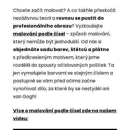
Chcete začít malovat? A co takhle přeskočit
nezáživnou teorii a
rovnou se pustit do
profesionálního obrazu
? Vyzkoušejte
malování podle čísel
­­– způsob malování,
který nemůže být jednodušší. Od nás si
objednáte sadu barev, štětců a plátno
s předkresleným motivem, který jsme
rozdělili do spousty očíslovaných políček. Ta
jen vymalujete barvami se stejným číslem a
postupně se vám před očima začne
vynořovat dílo, za které by se nestyděl ani
van Gogh!
Více o malování podle čísel zde na našem
videu: