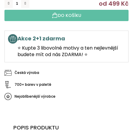
od
499 Kč
M
DO KOŠÍKU
Akce 2+1 zdarma
⭐ Kupte 3 libovolné motivy a ten nejlevnější
budete mít od nás ZDARMA! ⭐
Česká výroba
700+ barev v paletě
Nejoblíbenější výrobce
POPIS PRODUKTU