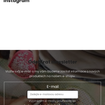
Instagram
Odebírat newsletter
Vložte svůj e-mail a my vám budeme zasílat informace o nových
produktech na našem e-shopu.
E-mail
Vyplněním e-mailu souhlasíte se