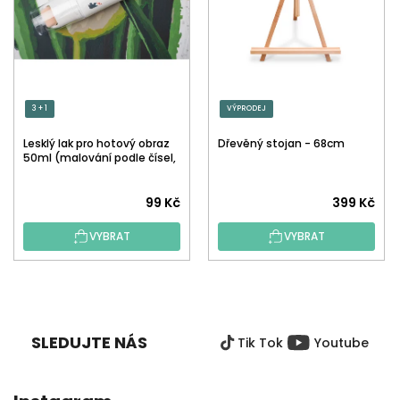
3 + 1
VÝPRODEJ
Lesklý lak pro hotový obraz
Dřevěný stojan - 68cm
50ml (malování podle čísel,
tečkování)
Průměrné
99 Kč
399 Kč
hodnocení
VYBRAT
VYBRAT
produktu
je
5,0
Z
z
Á
5
P
hvězdiček.
SLEDUJTE NÁS
Tik Tok
Youtube
A
T
Í