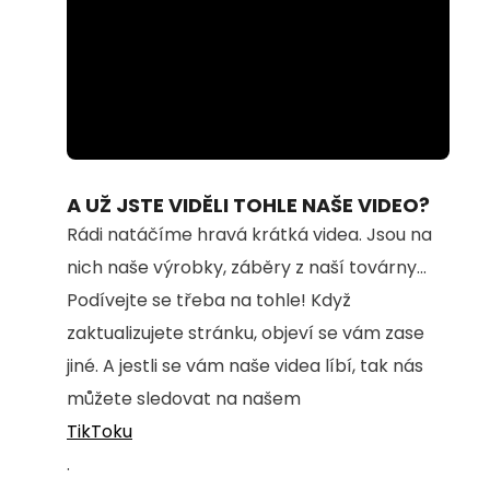
Loaded
:
Unmute
94.54%
A UŽ JSTE VIDĚLI TOHLE NAŠE VIDEO?
Rádi natáčíme hravá krátká videa. Jsou na
nich naše výrobky, záběry z naší továrny...
Podívejte se třeba na tohle! Když
zaktualizujete stránku, objeví se vám zase
jiné. A jestli se vám naše videa líbí, tak nás
můžete sledovat na našem
TikToku
.