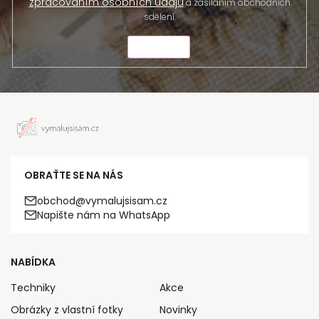
zpracováním osobních údajů
a zasíláním obchodních
sdělení.
ODESLAT
OBRAŤTE SE NA NÁS
obchod@vymalujsisam.cz
Napište nám na WhatsApp
NABÍDKA
Techniky
Akce
Obrázky z vlastní fotky
Novinky