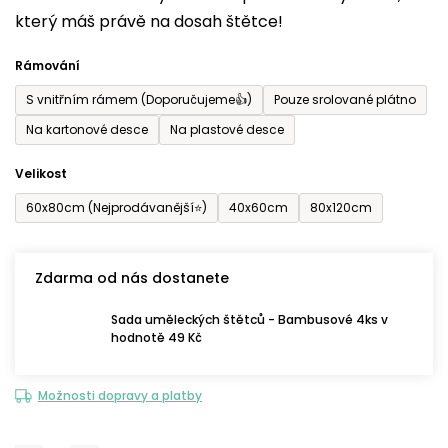
který máš právě na dosah štětce!
0,0
z
Rámování
5
S vnitřním rámem (Doporučujeme👍)
Pouze srolované plátno
hvězdiček.
Na kartonové desce
Na plastové desce
Velikost
60x80cm (Nejprodávanější⭐)
40x60cm
80x120cm
Zdarma od nás dostanete
Sada uměleckých štětců - Bambusové 4ks v
hodnotě 49 Kč
Možnosti dopravy a platby