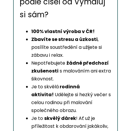
podle čísel od Vymaluj
si sám?
100% vlastní výroba v ČR!
Zbavíte se stresu a úzkosti
,
posílíte soustředění a užijete si
zábavu i relax.
Nepotřebujete
žádné předchozí
zkušenosti
s malováním ani extra
šikovnost.
Je to skvělá
rodinná
aktivita!
Udělejte si hezký večer s
celou rodinou při malování
společného obrazu.
Je to
skvělý dárek
! Ať už je
příležitost k obdarování jakákoliv,