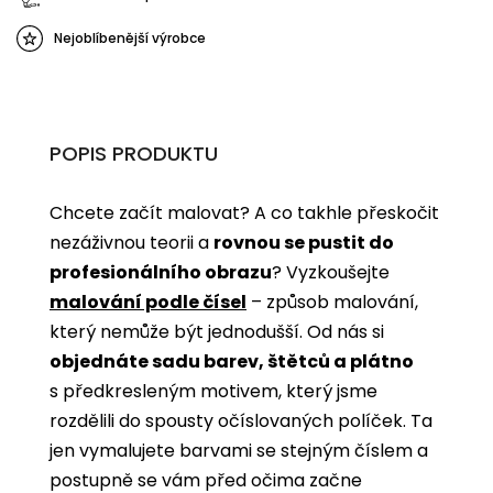
Nejoblíbenější výrobce
POPIS PRODUKTU
Chcete začít malovat? A co takhle přeskočit
nezáživnou teorii a
rovnou se pustit do
profesionálního obrazu
? Vyzkoušejte
malování podle čísel
­­– způsob malování,
který nemůže být jednodušší. Od nás si
objednáte sadu barev, štětců a plátno
s předkresleným motivem, který jsme
rozdělili do spousty očíslovaných políček. Ta
jen vymalujete barvami se stejným číslem a
postupně se vám před očima začne