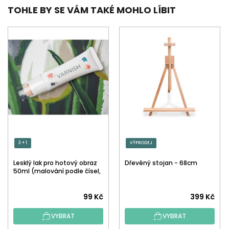
TOHLE BY SE VÁM TAKÉ MOHLO LÍBIT
3 + 1
VÝPRODEJ
Lesklý lak pro hotový obraz
Dřevěný stojan - 68cm
50ml (malování podle čísel,
tečkování)
Průměrné
99 Kč
399 Kč
hodnocení
VYBRAT
VYBRAT
produktu