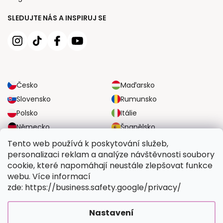
SLEDUJTE NÁS A INSPIRUJ SE
Česko
Maďarsko
Slovensko
Rumunsko
Polsko
Itálie
Německo
Španělsko
Velká Británie
Rakousko
Tento web používá k poskytování služeb,
personalizaci reklam a analýze návštěvnosti soubory
cookie, které napomáhají neustále zlepšovat funkce
SPOLEHLIVÉ MOŽNOSTI DOPRAVY
webu. Více informací
zde: https://business.safety.google/privacy/
BEZPEČNÉ MOŽNOSTI PLATBY
Nastavení