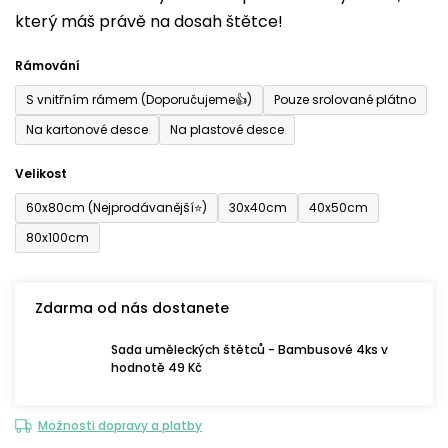
který máš právě na dosah štětce!
0,0
z
Rámování
5
S vnitřním rámem (Doporučujeme👍)
Pouze srolované plátno
hvězdiček.
Na kartonové desce
Na plastové desce
Velikost
60x80cm (Nejprodávanější⭐)
30x40cm
40x50cm
80x100cm
Zdarma od nás dostanete
Sada uměleckých štětců - Bambusové 4ks v
hodnotě 49 Kč
Možnosti dopravy a platby