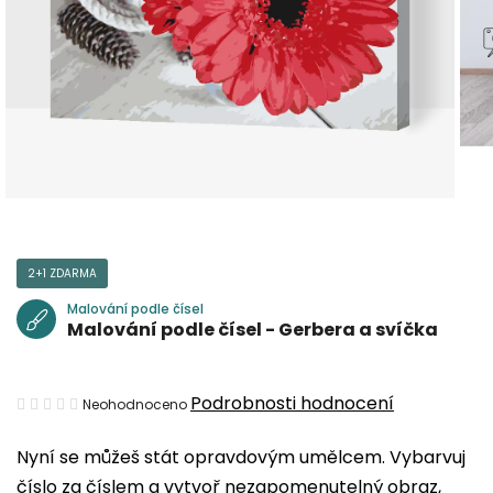
2+1 ZDARMA
Malování podle čísel
Malování podle čísel - Gerbera a svíčka
Průměrné
Podrobnosti hodnocení
Neohodnoceno
hodnocení
Nyní se můžeš stát opravdovým umělcem. Vybarvuj
produktu
číslo za číslem a vytvoř nezapomenutelný obraz,
je