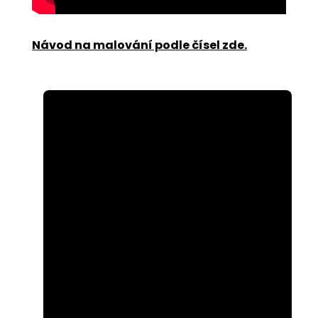
Návod na malování podle čísel zde
.