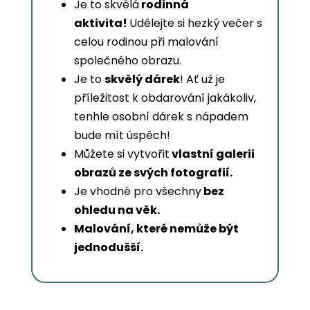
Je to skvělá
rodinná
aktivita!
Udělejte si hezký večer s
celou rodinou při malování
společného obrazu.
Je to
skvělý dárek
! Ať už je
příležitost k obdarování jakákoliv,
tenhle osobní dárek s nápadem
bude mít úspěch!
Můžete si vytvořit
vlastní galerii
obrazů ze svých fotografií.
Je vhodné pro všechny
bez
ohledu na věk.
Malování, které nemůže být
jednodušší.