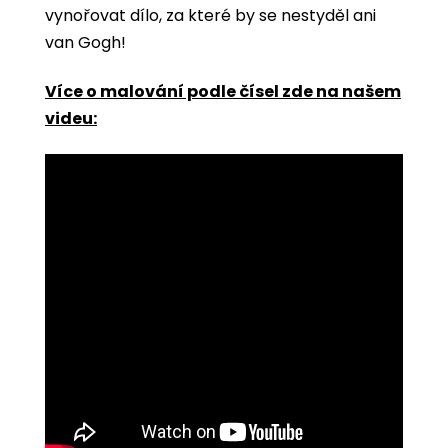
vynořovat dílo, za které by se nestyděl ani
van Gogh!
Více o malování podle čísel zde na našem
videu: