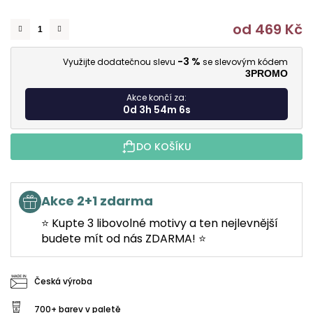
od
469 Kč
M
-3 %
Využijte dodatečnou slevu
se slevovým kódem
3PROMO
Akce končí za:
0d 3h 54m 5s
DO KOŠÍKU
Akce 2+1 zdarma
⭐ Kupte 3 libovolné motivy a ten nejlevnější
budete mít od nás ZDARMA! ⭐
Česká výroba
700+ barev v paletě