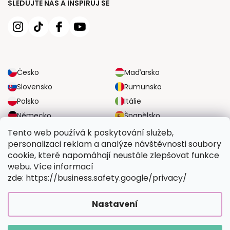
SLEDUJTE NÁS A INSPIRUJ SE
Česko
Maďarsko
Slovensko
Rumunsko
Polsko
Itálie
Německo
Španělsko
Velká Británie
Rakousko
Tento web používá k poskytování služeb,
personalizaci reklam a analýze návštěvnosti soubory
cookie, které napomáhají neustále zlepšovat funkce
SPOLEHLIVÉ MOŽNOSTI DOPRAVY
webu. Více informací
zde: https://business.safety.google/privacy/
BEZPEČNÉ MOŽNOSTI PLATBY
Nastavení