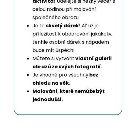
aktivita!
Udělejte si hezký večer s
celou rodinou při malování
společného obrazu.
Je to
skvělý dárek
! Ať už je
příležitost k obdarování jakákoliv,
tenhle osobní dárek s nápadem
bude mít úspěch!
Můžete si vytvořit
vlastní galerii
obrazů ze svých fotografií.
Je vhodné pro všechny
bez
ohledu na věk.
Malování, které nemůže být
jednodušší.