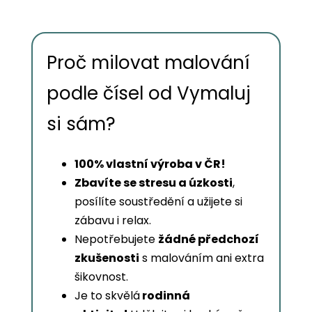
Proč milovat malování
podle čísel od Vymaluj
si sám?
100% vlastní výroba v ČR!
Zbavíte se stresu a úzkosti
,
posílíte soustředění a užijete si
zábavu i relax.
Nepotřebujete
žádné předchozí
zkušenosti
s malováním ani extra
šikovnost.
Je to skvělá
rodinná