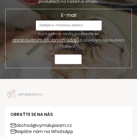
produktech na našem e-shopu.
E-mail
Vyplněním e-mailu souhlasíte se
zpracováním osobních údajů
a zasíláním obchodních
sdělení.
ODESLAT
OBRAŤTE SE NA NÁS
obchod@vymalujsisam.cz
Napište nám na WhatsApp