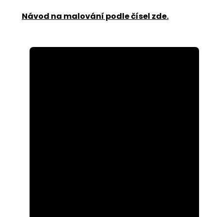
Návod na malování podle čísel zde
.