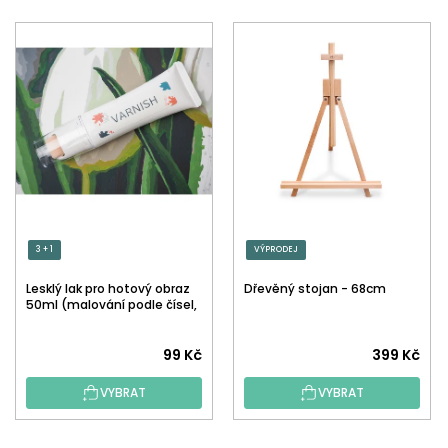
3 + 1
VÝPRODEJ
Lesklý lak pro hotový obraz
Dřevěný stojan - 68cm
50ml (malování podle čísel,
tečkování)
Průměrné
99 Kč
399 Kč
hodnocení
VYBRAT
VYBRAT
produktu
je
5,0
Z