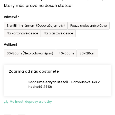
který máš právě na dosah štětce!
0,0
z
Rámování
5
S vnitřním rámem (Doporučujeme👍)
Pouze srolované plátno
hvězdiček.
Na kartonové desce
Na plastové desce
Velikost
60x80cm (Nejprodávanější⭐)
40x60cm
80x120cm
Zdarma od nás dostanete
Sada uměleckých štětců - Bambusové 4ks v
hodnotě 49 Kč
Možnosti dopravy a platby