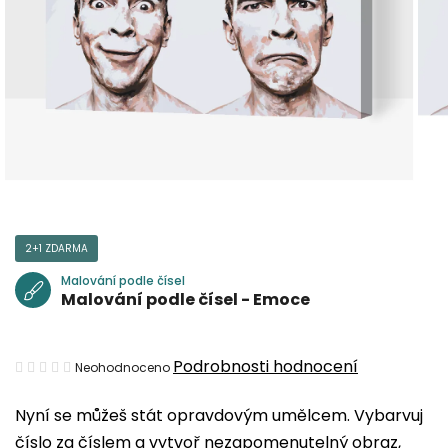
2+1 ZDARMA
Malování podle čísel
Malování podle čísel - Emoce
Průměrné
Podrobnosti hodnocení
Neohodnoceno
hodnocení
Nyní se můžeš stát opravdovým umělcem. Vybarvuj
produktu
číslo za číslem a vytvoř nezapomenutelný obraz,
je