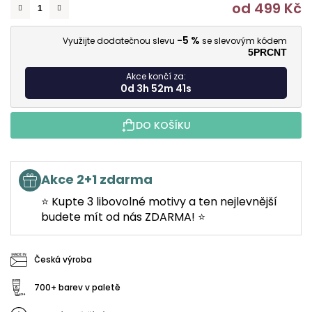
od
499 Kč
M
-5 %
Využijte dodatečnou slevu
se slevovým kódem
5PRCNT
Akce končí za:
0d 3h 52m 40s
DO KOŠÍKU
Akce 2+1 zdarma
⭐ Kupte 3 libovolné motivy a ten nejlevnější
budete mít od nás ZDARMA! ⭐
Česká výroba
700+ barev v paletě