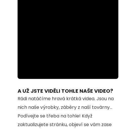
Loaded
:
Unmute
100.00%
A UŽ JSTE VIDĚLI TOHLE NAŠE VIDEO?
Rádi natáčíme hravá krátká videa. Jsou na
nich naše výrobky, záběry z naší továrny...
Podívejte se třeba na tohle! Když
zaktualizujete stránku, objeví se vám zase