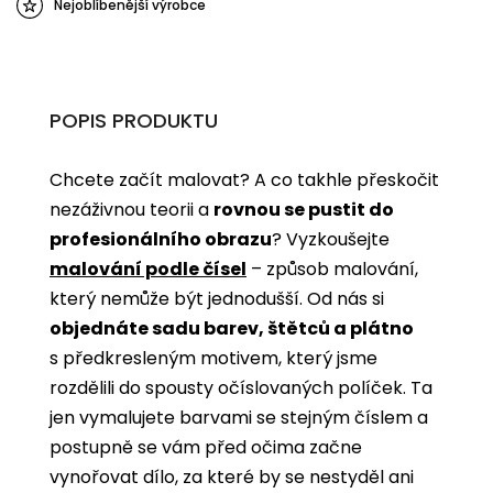
Nejoblíbenější výrobce
POPIS PRODUKTU
Chcete začít malovat? A co takhle přeskočit
nezáživnou teorii a
rovnou se pustit do
profesionálního obrazu
? Vyzkoušejte
malování podle čísel
­­– způsob malování,
který nemůže být jednodušší. Od nás si
objednáte sadu barev, štětců a plátno
s předkresleným motivem, který jsme
rozdělili do spousty očíslovaných políček. Ta
jen vymalujete barvami se stejným číslem a
postupně se vám před očima začne
vynořovat dílo, za které by se nestyděl ani