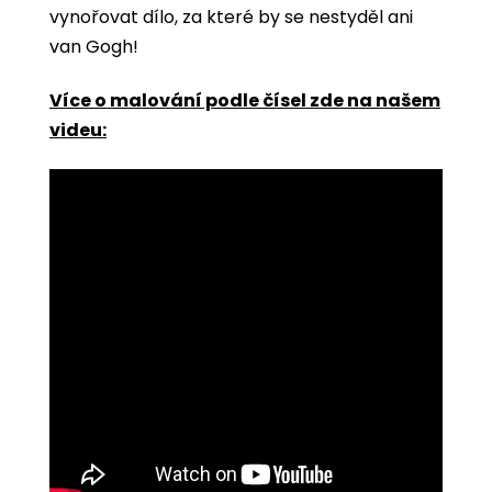
vynořovat dílo, za které by se nestyděl ani
van Gogh!
Více o malování podle čísel zde na našem
videu: