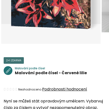
2+1 ZDARMA
Malování podle čísel
Malování podle čísel - Červené lilie
Průměrné
Podrobnosti hodnocení
Neohodnoceno
hodnocení
Nyní se můžeš stát opravdovým umělcem. Vybarvuj
produktu
číslo za číslem a vytvoř nezapomenutelný obraz,
je