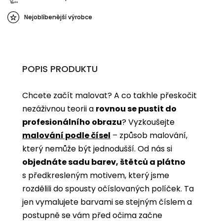
Nejoblíbenější výrobce
POPIS PRODUKTU
Chcete začít malovat? A co takhle přeskočit
nezáživnou teorii a
rovnou se pustit do
profesionálního obrazu
? Vyzkoušejte
malování podle čísel
­­– způsob malování,
který nemůže být jednodušší. Od nás si
objednáte sadu barev, štětců a plátno
s předkresleným motivem, který jsme
rozdělili do spousty očíslovaných políček. Ta
jen vymalujete barvami se stejným číslem a
postupně se vám před očima začne