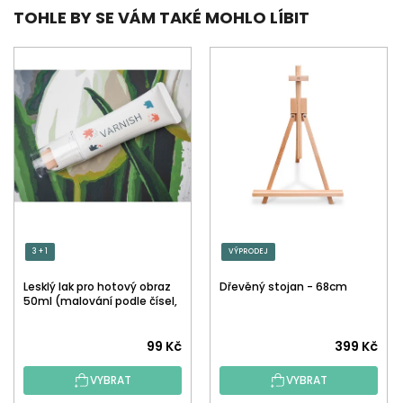
TOHLE BY SE VÁM TAKÉ MOHLO LÍBIT
3 + 1
VÝPRODEJ
Lesklý lak pro hotový obraz
Dřevěný stojan - 68cm
50ml (malování podle čísel,
tečkování)
Průměrné
99 Kč
399 Kč
hodnocení
VYBRAT
VYBRAT
produktu