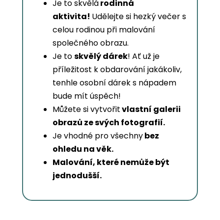
Je to skvělá
rodinná
aktivita!
Udělejte si hezký večer s
celou rodinou při malování
společného obrazu.
Je to
skvělý dárek
! Ať už je
příležitost k obdarování jakákoliv,
tenhle osobní dárek s nápadem
bude mít úspěch!
Můžete si vytvořit
vlastní galerii
obrazů ze svých fotografií.
Je vhodné pro všechny
bez
ohledu na věk.
Malování, které nemůže být
jednodušší.