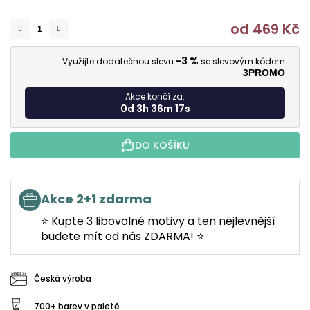
od
469 Kč
M
-3 %
Využijte dodatečnou slevu
se slevovým kódem
3PROMO
Akce končí za:
0d 3h 36m 17s
DO KOŠÍKU
Akce 2+1 zdarma
⭐ Kupte 3 libovolné motivy a ten nejlevnější
budete mít od nás ZDARMA! ⭐
Česká výroba
700+ barev v paletě