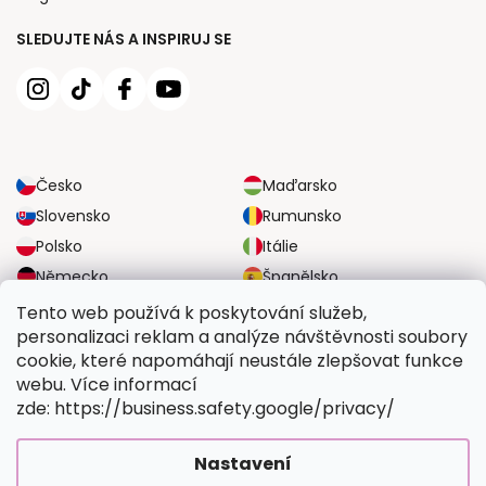
SLEDUJTE NÁS A INSPIRUJ SE
Česko
Maďarsko
Slovensko
Rumunsko
Polsko
Itálie
Německo
Španělsko
Velká Británie
Rakousko
Tento web používá k poskytování služeb,
personalizaci reklam a analýze návštěvnosti soubory
cookie, které napomáhají neustále zlepšovat funkce
SPOLEHLIVÉ MOŽNOSTI DOPRAVY
webu. Více informací
zde: https://business.safety.google/privacy/
BEZPEČNÉ MOŽNOSTI PLATBY
Nastavení