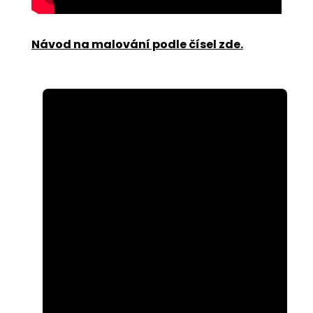
Návod na malování podle čísel zde
.