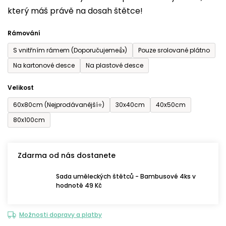
který máš právě na dosah štětce!
0,0
z
Rámování
5
S vnitřním rámem (Doporučujeme👍)
Pouze srolované plátno
hvězdiček.
Na kartonové desce
Na plastové desce
Velikost
60x80cm (Nejprodávanější⭐)
30x40cm
40x50cm
80x100cm
Zdarma od nás dostanete
Sada uměleckých štětců - Bambusové 4ks v
hodnotě 49 Kč
Možnosti dopravy a platby