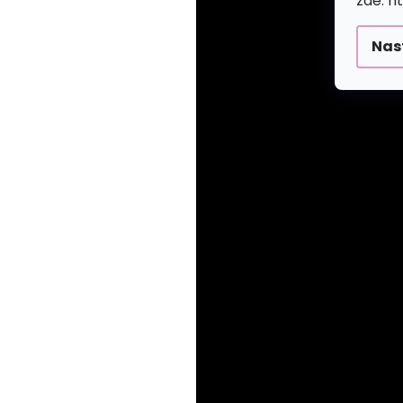
zde: h
Nas