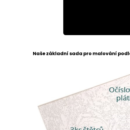
Loaded
:
Unmute
100.00%
Naše základní sada pro malování podle