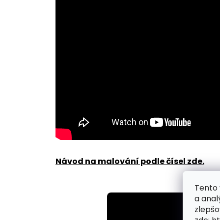
Návod na malování podle čísel zde
.
Tento 
a anal
zlepšo