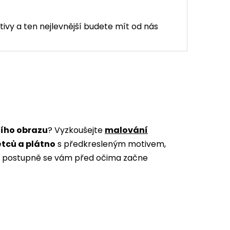
tivy a ten nejlevnější budete mít od nás
ního obrazu
? Vyzkoušejte
malování
ětců a plátno
s předkresleným motivem,
m a postupně se vám před očima začne