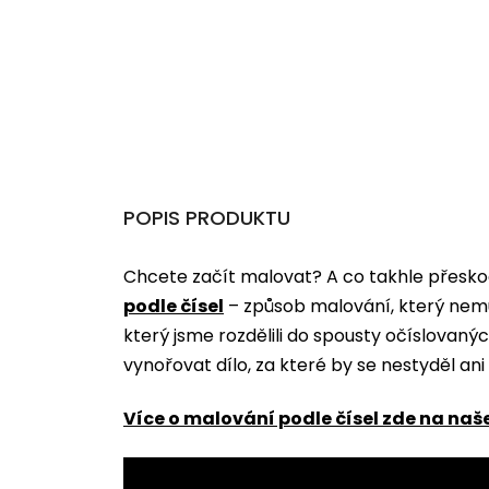
POPIS PRODUKTU
Chcete začít malovat? A co takhle přeskoč
podle čísel
­­– způsob malování, který nem
který jsme rozdělili do spousty očíslovan
vynořovat dílo, za které by se nestyděl an
Více o malování podle čísel zde na naš