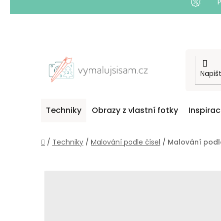
Přejít
na
obsah
Techniky
Obrazy z vlastní fotky
Inspira
Domů
/
Techniky
/
Malování podle čísel
/
Malování podle