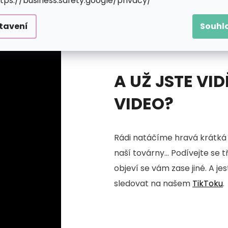
ttps://business.safety.google/privacy/
tavení
Souhl
A UŽ JSTE VID
VIDEO?
Rádi natáčíme hravá krátká 
naší továrny... Podívejte se 
objeví se vám zase jiné. A je
sledovat na našem
TikToku
.