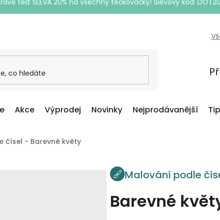
Právě teď SLEVA 20% na všechny tečkovačky! Slevový kód: DOT2
Vš
Př
ce
Akce
Výprodej
Novinky
Nejprodávanější
Ti
 čísel - Barevné květy
Malování podle čís
Barevné květ