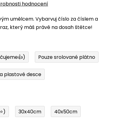
robnosti hodnocení
vým umělcem. Vybarvuj číslo za číslem a
az, který máš právě na dosah štětce!
učujeme👍)
Pouze srolované plátno
a plastové desce
í⭐)
30x40cm
40x50cm