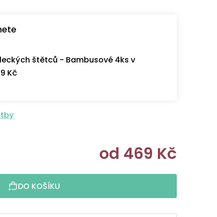
nete
eckých štětců - Bambusové 4ks v
9 Kč
atby
od
469 Kč
Měrná cen
DO KOŠÍKU