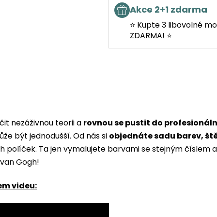
Akce 2+1 zdarma
⭐ Kupte 3 libovolné mo
ZDARMA! ⭐
it nezáživnou teorii a
rovnou se pustit do profesionál
ůže být jednodušší. Od nás si
objednáte sadu barev, št
ých políček. Ta jen vymalujete barvami se stejným čísle
i van Gogh!
em videu: