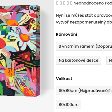
Průměrné
Neohodnoceno
Pod
hodnocení
Nyní se můžeš stát opravdo
produktu
vytvoř nezapomenutelný obr
je
0,0
Rámování
z
5
S vnitřním rámem (Dopor
hvězdiček.
Na kartonové desce
N
Velikost
60x80cm (Nejprodávanějš
80x100cm