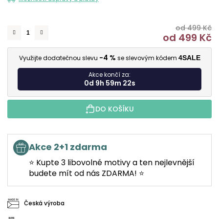
od 499 Kč
od
499 Kč
M
-4 %
Využijte dodatečnou slevu
se slevovým kódem
4SALE
Akce končí za:
0d 9h 59m 21s
DO KOŠÍKU
Akce 2+1 zdarma
⭐ Kupte 3 libovolné motivy a ten nejlevnější
budete mít od nás ZDARMA! ⭐
Česká výroba