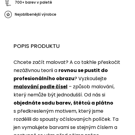
700+ barev v paletě
Nejoblíbenější výrobce
POPIS PRODUKTU
Chcete začít malovat? A co takhle přeskočit
nezáživnou teorii a
rovnou se pustit do
profesionálního obrazu
? Vyzkoušejte
malování podle čísel
­­– způsob malování,
který nemůže být jednodušší. Od nás si
objednáte sadu barev, štětců a plátno
s předkresleným motivem, který jsme
rozdělili do spousty očíslovaných políček. Ta
jen vymalujete barvami se stejným číslem a