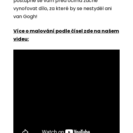
postupně se vám před očima začne
vynořovat dílo, za které by se nestyděl ani
van Gogh!
Více o malování podle čísel zde na našem
videu: