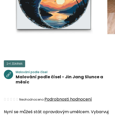
2+1 ZDARMA
Malování podle čísel
Malování podle čísel - Jin Jang Slunce a
měsíc
Průměrné
Podrobnosti hodnocení
Neohodnoceno
hodnocení
Nyní se můžeš stát opravdovým umělcem. Vybarvuj
produktu