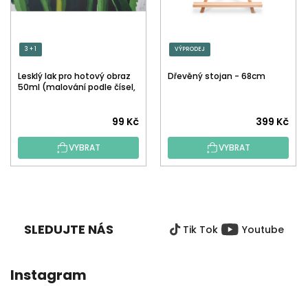
3 + 1
VÝPRODEJ
Lesklý lak pro hotový obraz
Dřevěný stojan - 68cm
50ml (malování podle čísel,
tečkování)
Průměrné
99 Kč
399 Kč
hodnocení
VYBRAT
VYBRAT
produktu
je
5,0
Z
z
Á
5
P
hvězdiček.
SLEDUJTE NÁS
Tik Tok
Youtube
A
T
Í
Instagram