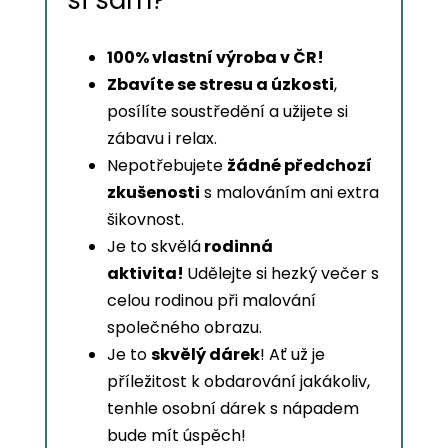
si sám?
100% vlastní výroba v ČR!
Zbavíte se stresu a úzkosti
,
posílíte soustředění a užijete si
zábavu i relax.
Nepotřebujete
žádné předchozí
zkušenosti
s malováním ani extra
šikovnost.
Je to skvělá
rodinná
aktivita!
Udělejte si hezký večer s
celou rodinou při malování
společného obrazu.
Je to
skvělý dárek
! Ať už je
příležitost k obdarování jakákoliv,
tenhle osobní dárek s nápadem
bude mít úspěch!