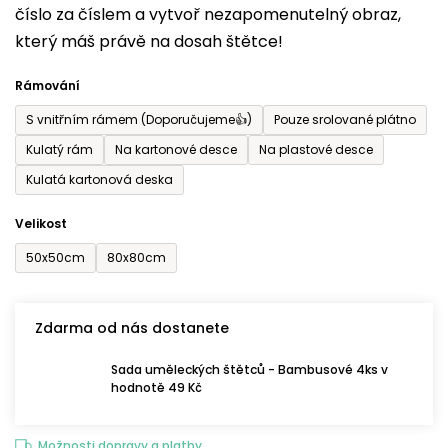
číslo za číslem a vytvoř nezapomenutelný obraz,
je
který máš právě na dosah štětce!
0,0
z
Rámování
5
S vnitřním rámem (Doporučujeme👍)
Pouze srolované plátno
hvězdiček.
Kulatý rám
Na kartonové desce
Na plastové desce
Kulatá kartonová deska
Velikost
50x50cm
80x80cm
Zdarma od nás dostanete
Sada uměleckých štětců - Bambusové 4ks v
hodnotě 49 Kč
Možnosti dopravy a platby