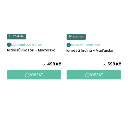
2+1 ZDARMA
2+1 ZDARMA
Malování podle čísel
Malování podle čísel
Matyášův kostel - Maďarsko
Náměstí hrdinů - Maďarsko
499 Kč
599 Kč
od
od
VYBRAT
VYBRAT