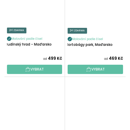
2+1 ZDARMA
2+1 ZDARMA
Malování podle čísel
Malování podle čísel
Budínský hrad - Maďarsko
Hortobágy park, Maďarsko
499 Kč
469 Kč
od
od
VYBRAT
VYBRAT