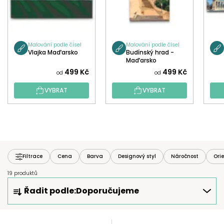
Malování podle čísel
Malování podle čísel
Vlajka Maďarsko
Budínský hrad -
Maďarsko
499 Kč
499 Kč
od
od
VYBRAT
VYBRAT
Filtrace
Cena
Barva
Designový styl
Náročnost
Ori
19 produktů
Ř
Řadit podle:
Doporučujeme
A
Z
E