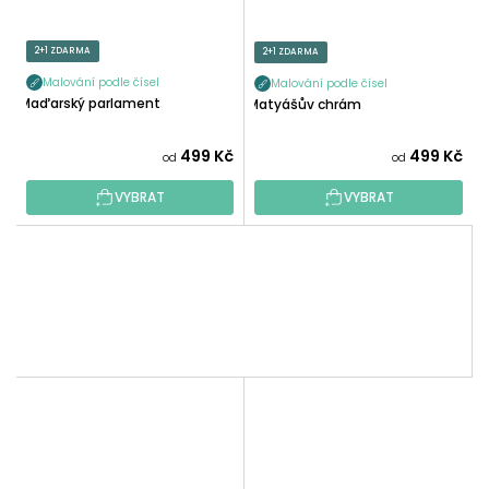
2+1 ZDARMA
2+1 ZDARMA
Malování podle čísel
Malování podle čísel
Maďarský parlament
Matyášův chrám
499 Kč
499 Kč
od
od
VYBRAT
VYBRAT