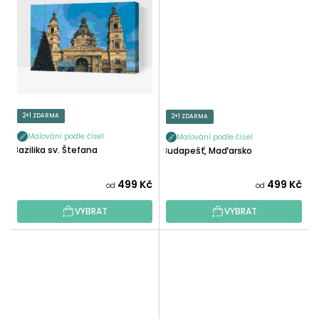
2+1 ZDARMA
2+1 ZDARMA
Malování podle čísel
Malování podle čísel
Bazilika sv. Štefana
Budapešť, Maďarsko
499 Kč
499 Kč
od
od
VYBRAT
VYBRAT