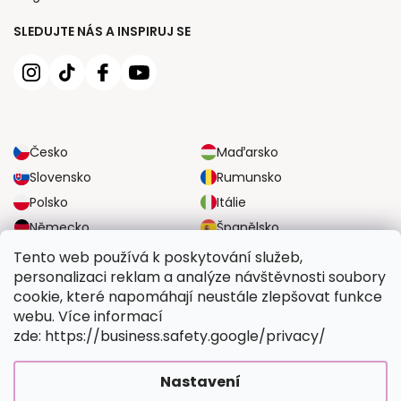
SLEDUJTE NÁS A INSPIRUJ SE
Česko
Maďarsko
Slovensko
Rumunsko
Polsko
Itálie
Německo
Španělsko
Velká Británie
Rakousko
Tento web používá k poskytování služeb,
personalizaci reklam a analýze návštěvnosti soubory
cookie, které napomáhají neustále zlepšovat funkce
SPOLEHLIVÉ MOŽNOSTI DOPRAVY
webu. Více informací
zde: https://business.safety.google/privacy/
BEZPEČNÉ MOŽNOSTI PLATBY
Nastavení