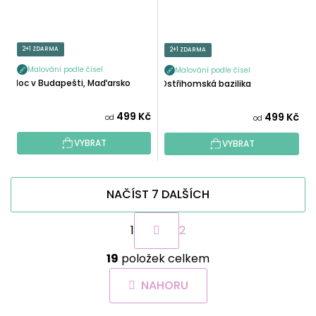
2+1 ZDARMA
2+1 ZDARMA
Malování podle čísel
Malování podle čísel
Noc v Budapešti, Maďarsko
Ostřihomská bazilika
499 Kč
499 Kč
od
od
VYBRAT
VYBRAT
NAČÍST 7 DALŠÍCH
S
1
2
t
r
O
á
19
položek celkem
v
n
l
k
NAHORU
á
o
d
v