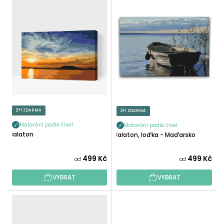
V
N
Ý
Í
P
P
I
R
S
O
P
D
R
U
O
K
D
T
U
2+1 ZDARMA
2+1 ZDARMA
Ů
K
Malování podle čísel
Malování podle čísel
T
Balaton
Balaton, loďka - Maďarsko
Ů
499 Kč
499 Kč
od
od
VYBRAT
VYBRAT