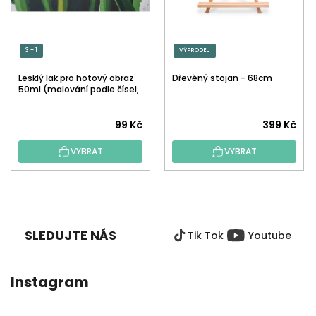
3 + 1
VÝPRODEJ
Lesklý lak pro hotový obraz
Dřevěný stojan - 68cm
50ml (malování podle čísel,
tečkování)
Průměrné
99 Kč
399 Kč
hodnocení
VYBRAT
VYBRAT
produktu
je
5,0
Z
z
Á
5
P
hvězdiček.
SLEDUJTE NÁS
Tik Tok
Youtube
A
T
Í
Instagram