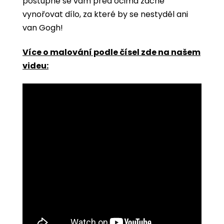
postupně se vám před očima začne
vynořovat dílo, za které by se nestyděl ani
van Gogh!
Více o malování podle čísel zde na našem
videu: