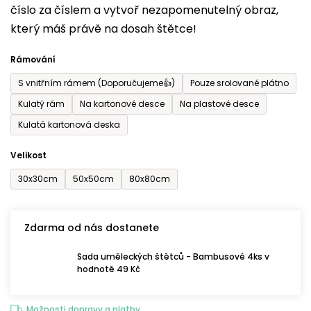
číslo za číslem a vytvoř nezapomenutelný obraz,
je
který máš právě na dosah štětce!
0,0
z
Rámování
5
S vnitřním rámem (Doporučujeme👍)
Pouze srolované plátno
hvězdiček.
Kulatý rám
Na kartonové desce
Na plastové desce
Kulatá kartonová deska
Velikost
30x30cm
50x50cm
80x80cm
Zdarma od nás dostanete
Sada uměleckých štětců - Bambusové 4ks v
hodnotě 49 Kč
Možnosti dopravy a platby