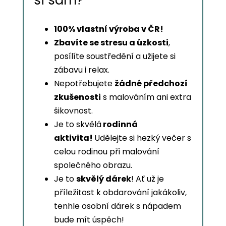
si sám?
100% vlastní výroba v ČR!
Zbavíte se stresu a úzkosti
,
posílíte soustředění a užijete si
zábavu i relax.
Nepotřebujete
žádné předchozí
zkušenosti
s malováním ani extra
šikovnost.
Je to skvělá
rodinná
aktivita!
Udělejte si hezký večer s
celou rodinou při malování
společného obrazu.
Je to
skvělý dárek
! Ať už je
příležitost k obdarování jakákoliv,
tenhle osobní dárek s nápadem
bude mít úspěch!