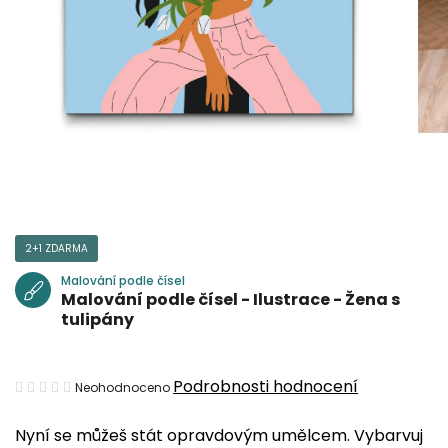
2+1 ZDARMA
Malování podle čísel
Malování podle čísel - Ilustrace - Žena s
tulipány
Průměrné
Podrobnosti hodnocení
Neohodnoceno
hodnocení
Nyní se můžeš stát opravdovým umělcem. Vybarvuj
produktu