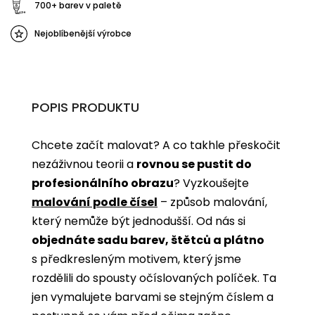
700+ barev v paletě
Nejoblíbenější výrobce
POPIS PRODUKTU
Chcete začít malovat? A co takhle přeskočit
nezáživnou teorii a
rovnou se pustit do
profesionálního obrazu
? Vyzkoušejte
malování podle čísel
­­– způsob malování,
který nemůže být jednodušší. Od nás si
objednáte sadu barev, štětců a plátno
s předkresleným motivem, který jsme
rozdělili do spousty očíslovaných políček. Ta
jen vymalujete barvami se stejným číslem a