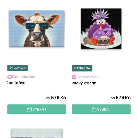
V
N
Ý
Í
P
P
I
R
S
O
P
D
R
U
O
K
D
T
U
2+1 ZDARMA
2+1 ZDARMA
Ů
K
Diamantování
Diamantování
T
Cool kráva
Fialový krocan
Ů
579 Kč
579 Kč
od
od
VYBRAT
VYBRAT