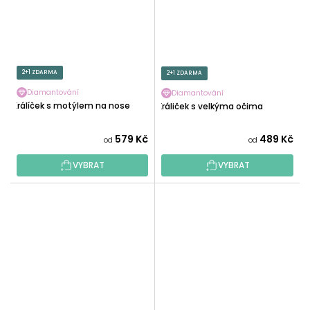
2+1 ZDARMA
2+1 ZDARMA
Diamantování
Diamantování
Králíček s motýlem na nose
Králiček s velkýma očima
579 Kč
489 Kč
od
od
VYBRAT
VYBRAT