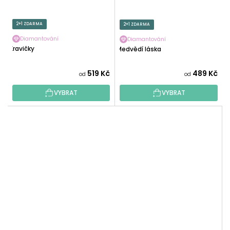
2+1 ZDARMA
2+1 ZDARMA
Diamantování
Diamantování
Kravičky
Medvědí láska
519 Kč
489 Kč
od
od
VYBRAT
VYBRAT