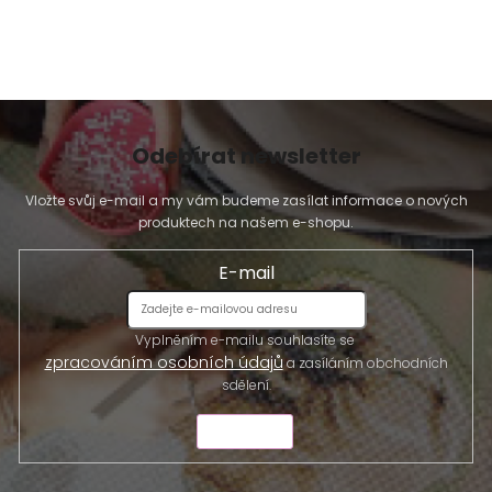
u
Odebírat newsletter
Vložte svůj e-mail a my vám budeme zasílat informace o nových
produktech na našem e-shopu.
E-mail
Vyplněním e-mailu souhlasíte se
zpracováním osobních údajů
a zasíláním obchodních
sdělení.
ODESLAT