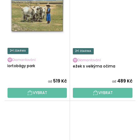
2+1 ZDARMA
2+1 ZDARMA
Diamantování
Diamantování
Hortobágy park
Ježek s velkýma očima
519 Kč
489 Kč
od
od
VYBRAT
VYBRAT