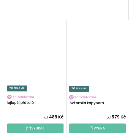
2+1 ZDARMA
2+1 ZDARMA
Diamantování
Diamantování
Nejlepší přátelé
Roztomilá kapybara
489 Kč
579 Kč
od
od
VYBRAT
VYBRAT