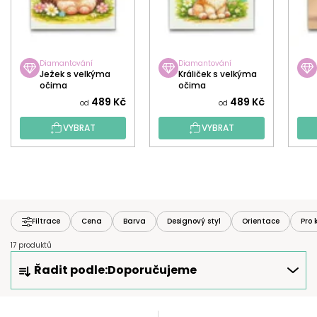
Diamantování
Diamantování
Ježek s velkýma
Králiček s velkýma
očima
očima
489 Kč
489 Kč
od
od
VYBRAT
VYBRAT
Filtrace
Cena
Barva
Designový styl
Orientace
Pro 
17 produktů
Ř
Řadit podle:
Doporučujeme
A
Z
E