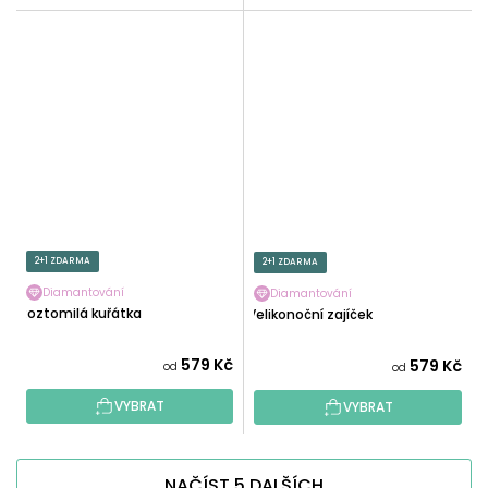
2+1 ZDARMA
2+1 ZDARMA
Diamantování
Diamantování
Roztomilá kuřátka
Velikonoční zajíček
579 Kč
579 Kč
od
od
VYBRAT
VYBRAT
NAČÍST 5 DALŠÍCH