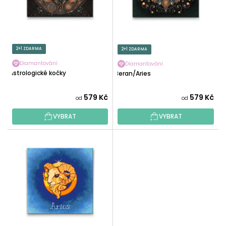
D
R
U
O
K
D
T
U
2+1 ZDARMA
2+1 ZDARMA
Ů
K
Diamantování
Diamantování
T
Astrologické kočky
Beran/Aries
Ů
579 Kč
579 Kč
od
od
VYBRAT
VYBRAT