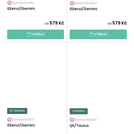
Diamantování
Diamantování
Blíženci/Gemini
Blíženci/Gemini
579 Kč
579 Kč
od
od
VYBRAT
VYBRAT
2+1 ZDARMA
VÝPRODEJ
Diamantování
Diamantování
Blíženci/Gemini
Býk/Taurus