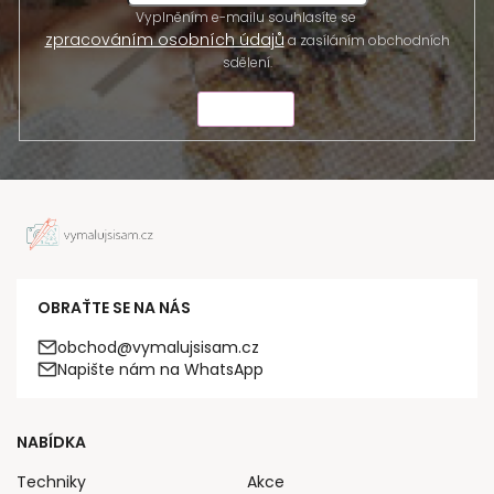
Vyplněním e-mailu souhlasíte se
zpracováním osobních údajů
a zasíláním obchodních
sdělení.
ODESLAT
OBRAŤTE SE NA NÁS
obchod@vymalujsisam.cz
Napište nám na WhatsApp
NABÍDKA
Techniky
Akce