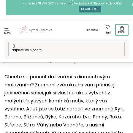
Přejít
Právě teď SLEVA 20% na všechny tečkovačky! Slevový kód: DOT20
DETAIL AKCE
na
obsah
Přihlásit se
KOŠÍK
Přání
Menu
Domů
/
Techniky
/
Diamantové malování
/
Naše motivy
/
Esoterika a duchovno
/
Zvěrokruhy
Chcete se ponořit do tvoření s diamantovým
malováním? Znamení zvěrokruhu vám přinášejí
jedinečnou šanci, jak si vlastní rukou vytvořit z
malých třpytivých kamínků motiv, který vás
vystihne. Ať už jste se totiž narodili ve znamená
Ryb
,
Berana
,
Blíženců
,
Býka
,
Kozoroha
,
Lva
,
Panny
,
Raka
,
Střelce
,
Štíra
,
Váhy
nebo
Vodnáře
, s našimi
diamantovačkami své znamení snadno proměníte