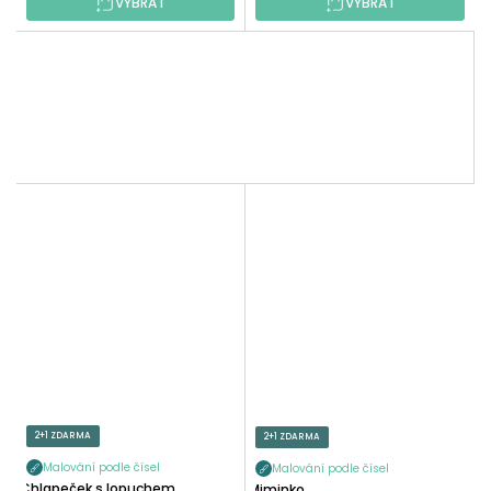
VYBRAT
VYBRAT
2+1 ZDARMA
2+1 ZDARMA
Malování podle čísel
Malování podle čísel
Chlapeček s lopuchem
Miminko