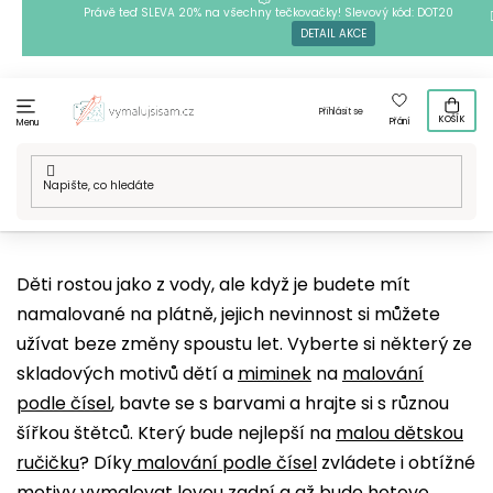
Přejít
Právě teď SLEVA 20% na všechny tečkovačky! Slevový kód: DOT20
DETAIL AKCE
na
obsah
Přihlásit se
KOŠÍK
Přání
Menu
Domů
/
Techniky
/
Malování podle čísel
/
Naše motivy
/
Lidé
/
Děti
Děti rostou jako z vody, ale když je budete mít
namalované na plátně, jejich nevinnost si můžete
užívat beze změny spoustu let. Vyberte si některý ze
skladových motivů dětí a
miminek
na
malování
podle čísel
, bavte se s barvami a hrajte si s různou
šířkou štětců. Který bude nejlepší na
malou dětskou
ručičku
? Díky
malování podle čísel
zvládete i obtížné
motivy vymalovat levou zadní a až bude hotovo,