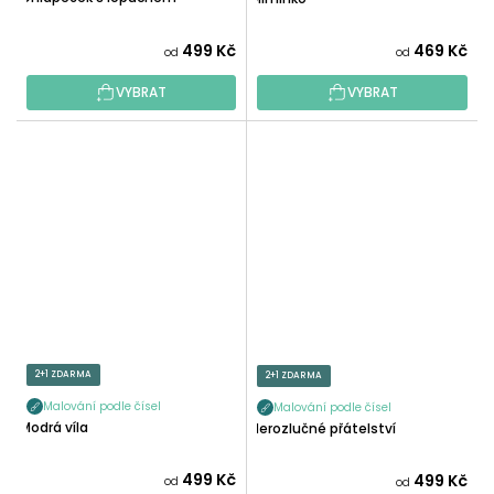
499 Kč
469 Kč
od
od
VYBRAT
VYBRAT
2+1 ZDARMA
2+1 ZDARMA
Malování podle čísel
Malování podle čísel
Modrá víla
Nerozlučné přátelství
499 Kč
499 Kč
od
od