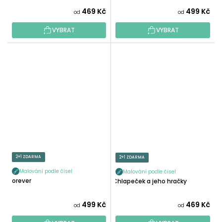
469 Kč
499 Kč
od
od
VYBRAT
VYBRAT
2+1 ZDARMA
2+1 ZDARMA
Malování podle čísel
Malování podle čísel
Forever
Chlapeček a jeho hračky
499 Kč
469 Kč
od
od