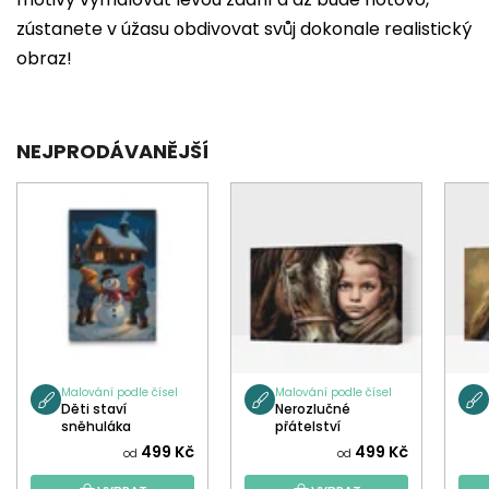
zústanete v úžasu obdivovat svůj dokonale realistický
obraz!
NEJPRODÁVANĚJŠÍ
Malování podle čísel
Malování podle čísel
Děti staví
Nerozlučné
sněhuláka
přátelství
499 Kč
499 Kč
od
od