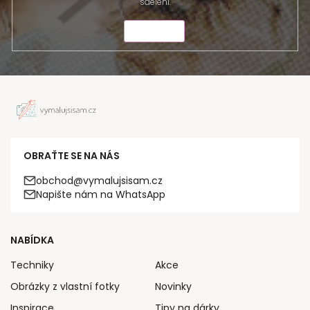
sdělení.
ODESLAT
OBRAŤTE SE NA NÁS
obchod@vymalujsisam.cz
Napište nám na WhatsApp
NABÍDKA
Techniky
Akce
Obrázky z vlastní fotky
Novinky
Inspirace
Tipy na dárky