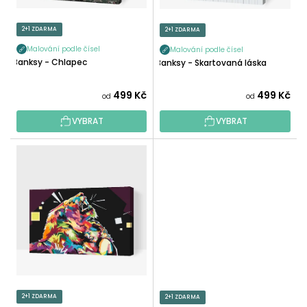
K
D
T
U
2+1 ZDARMA
2+1 ZDARMA
Ů
K
Malování podle čísel
Malování podle čísel
T
Banksy - Chlapec
Banksy - Skartovaná láska
Ů
499 Kč
499 Kč
od
od
VYBRAT
VYBRAT
2+1 ZDARMA
2+1 ZDARMA