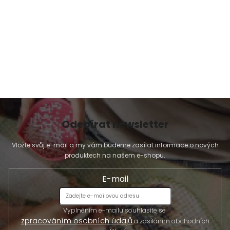
v
ý
p
i
s
u
Odebírat newsletter
Vložte svůj e-mail a my vám budeme zasílat informace o nových
produktech na našem e-shopu.
E-mail
Vyplněním e-mailu souhlasíte se
zpracováním osobních údajů
a zasíláním obchodních