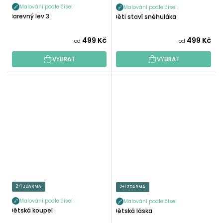
Malování podle čísel
Malování podle čísel
Barevný lev 3
Děti staví sněhuláka
499 Kč
499 Kč
od
od
VYBRAT
VYBRAT
2+1 ZDARMA
2+1 ZDARMA
Malování podle čísel
Malování podle čísel
Dětská koupel
Dětská láska