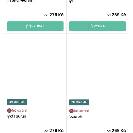
Blíženci/Gemini
Býk
279 Kč
269 Kč
od
od
VYBRAT
VYBRAT
2+1 ZDARMA
2+1 ZDARMA
Tečkování
Tečkování
Býk/Taurus
Kozoroh
279 Kč
269 Kč
od
od