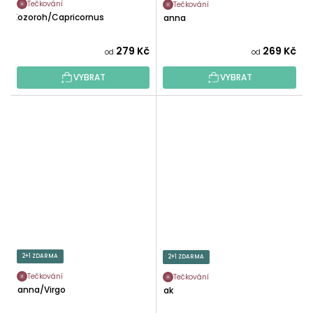
Tečkování
Tečkování
Kozoroh/Capricornus
Panna
279 Kč
269 Kč
od
od
VYBRAT
VYBRAT
2+1 ZDARMA
2+1 ZDARMA
Tečkování
Tečkování
Panna/Virgo
Rak