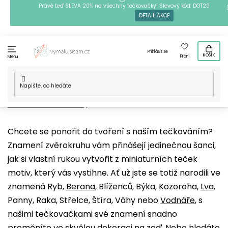
Přejít
Právě teď SLEVA 20% na všechny tečkovačky! Slevový kód: DOT20
DETAIL AKCE
na
obsah
Přihlásit se
KOŠÍK
Přání
Menu
Domů
/
Techniky
/
Tečkování
/
Naše motivy na tečkování
/
Esoterika a duchovno
/
Znamení zvěrokruhu
Chcete se ponořit do tvoření s naším tečkováním?
Znamení zvěrokruhu vám přinášejí jedinečnou šanci,
jak si vlastní rukou vytvořit z miniaturních teček
motiv, který vás vystihne. Ať už jste se totiž narodili ve
znamená Ryb,
Berana
, Blíženců, Býka, Kozoroha,
Lva
,
Panny, Raka, Střelce, Štíra, Váhy nebo
Vodnáře
, s
našimi tečkovačkami své znamení snadno
proměníte ve skvělou dekoraci na zeď. Nebo hledáte