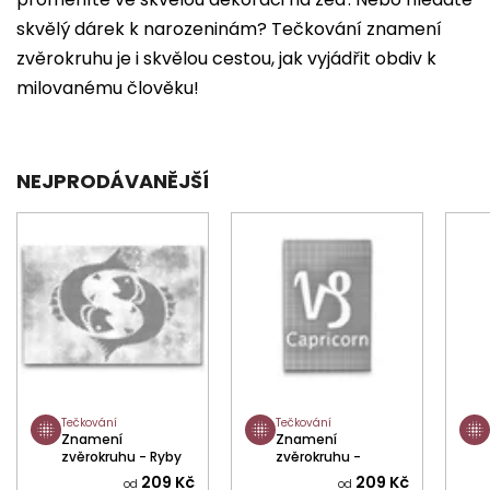
skvělý dárek k narozeninám? Tečkování znamení
zvěrokruhu je i skvělou cestou, jak vyjádřit obdiv k
milovanému člověku!
NEJPRODÁVANĚJŠÍ
Tečkování
Tečkování
Znamení
Znamení
zvěrokruhu - Ryby
zvěrokruhu -
Capricorn
209 Kč
209 Kč
od
od