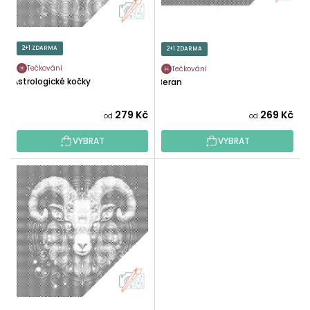
U
O
K
D
T
U
2+1 ZDARMA
2+1 ZDARMA
Ů
K
Tečkování
Tečkování
T
Astrologické kočky
Beran
Ů
279 Kč
269 Kč
od
od
VYBRAT
VYBRAT