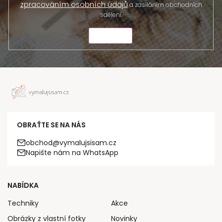
zpracováním osobních údajů
a zasíláním obchodních
sdělení.
ODESLAT
OBRAŤTE SE NA NÁS
obchod@vymalujsisam.cz
Napište nám na WhatsApp
NABÍDKA
Techniky
Akce
Obrázky z vlastní fotky
Novinky