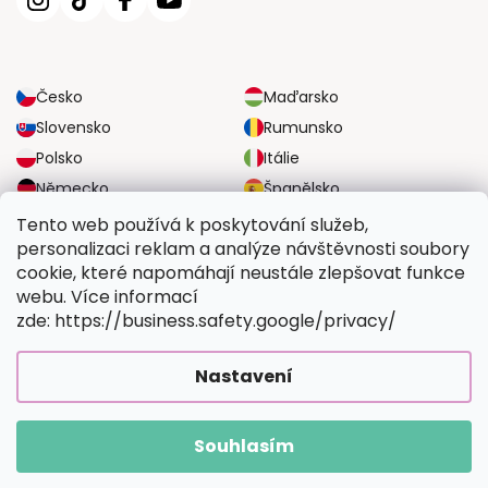
Česko
Maďarsko
Slovensko
Rumunsko
Polsko
Itálie
Německo
Španělsko
Velká Británie
Rakousko
Tento web používá k poskytování služeb,
personalizaci reklam a analýze návštěvnosti soubory
cookie, které napomáhají neustále zlepšovat funkce
SPOLEHLIVÉ MOŽNOSTI DOPRAVY
webu. Více informací
zde: https://business.safety.google/privacy/
BEZPEČNÉ MOŽNOSTI PLATBY
Nastavení
Souhlasím
Copyright 2026
Vymalujsisam.cz
. Všechna práva vyhrazena.
Vytvořil Shoptet Premium
|
Upravilo
FV STUDIO