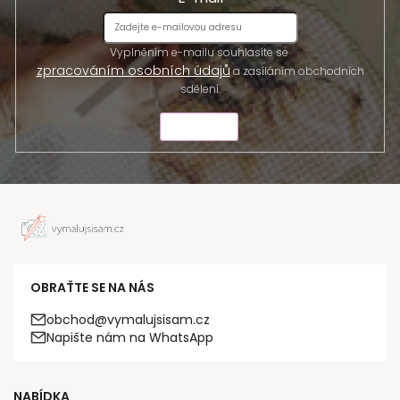
Vyplněním e-mailu souhlasíte se
zpracováním osobních údajů
a zasíláním obchodních
sdělení.
ODESLAT
OBRAŤTE SE NA NÁS
obchod@vymalujsisam.cz
Napište nám na WhatsApp
NABÍDKA