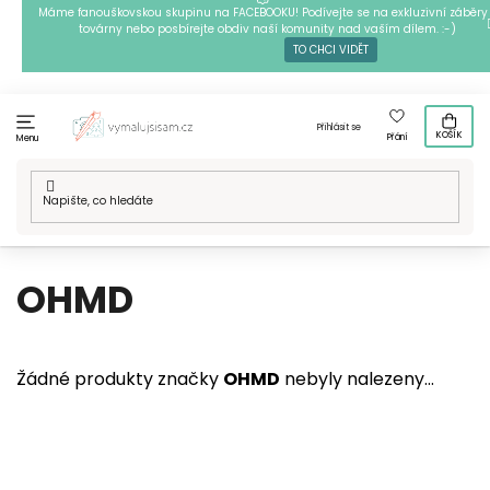
Přejít
Máme fanouškovskou skupinu na FACEBOOKU! Podívejte se na exkluzivní záběry 
továrny nebo posbírejte obdiv naší komunity nad vaším dílem. :-)
na
TO CHCI VIDĚT
obsah
Přihlásit se
KOŠÍK
Přání
Menu
Domů
/
Prodávané značky
/
OHMD
OHMD
Žádné produkty značky
OHMD
nebyly nalezeny...
Z
Á
P