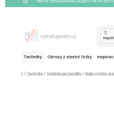
Máme fanouškovskou skupinu na FACEBOOKU! 
Přejít
na
obsah
Techniky
Obrazy z vlastní fotky
Inspira
Domů
/
Techniky
/
Zažehlovací korálky
/
Naše motivy pr
P
O
S