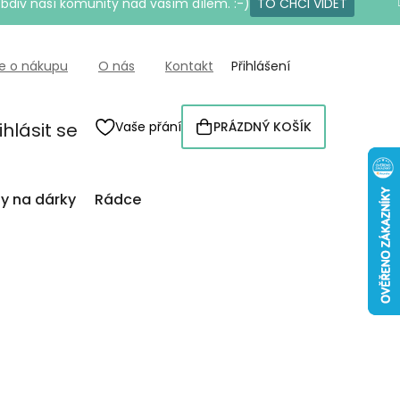
bdiv naší komunity nad vaším dílem. :-)
TO CHCI VIDĚT
e o nákupu
O nás
Kontakt
Přihlášení
ihlásit se
Vaše přání
PRÁZDNÝ KOŠÍK
NÁKUPNÍ
KOŠÍK
py na dárky
Rádce