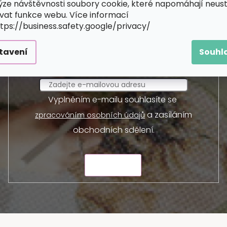
ýze návštěvnosti soubory cookie, které napomáhají neus
Odebírat newsletter
vat funkce webu. Více informací
ttps://business.safety.google/privacy/
 a my vám budeme zasílat informace o nových produktec
tavení
Souhl
E-mail
Vyplněním e-mailu souhlasíte se
a zasíláním
zpracováním osobních údajů
obchodních sdělení.
ODESLAT