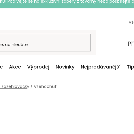
Podívejte se na exkluzivní záběry z továrny nebo posbírejte o
Vš
Př
ce
Akce
Výprodej
Novinky
Nejprodávanější
Ti
o zažehlovačky
/
Všehochuť