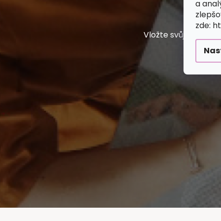
a anal
L
zlepšo
zde: h
Vložte svůj e-mail
Nas