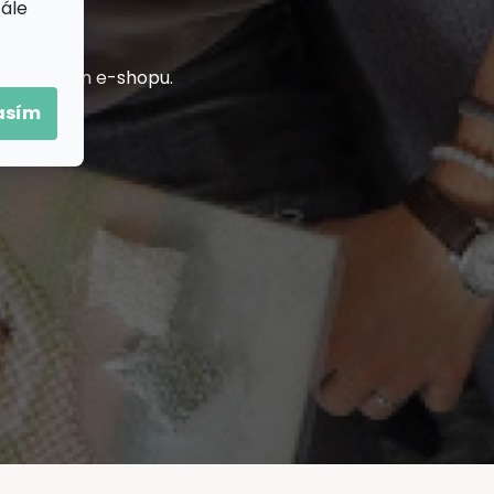
tále
h na našem e-shopu.
asím