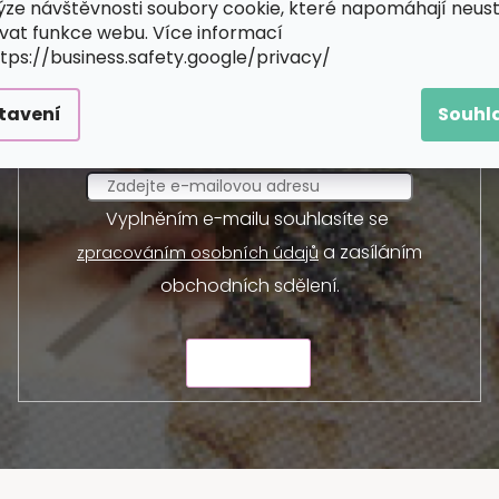
ýze návštěvnosti soubory cookie, které napomáhají neus
Odebírat newsletter
vat funkce webu. Více informací
ttps://business.safety.google/privacy/
 a my vám budeme zasílat informace o nových produktec
tavení
Souhl
E-mail
Vyplněním e-mailu souhlasíte se
a zasíláním
zpracováním osobních údajů
obchodních sdělení.
ODESLAT