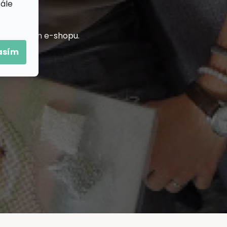
tále
h na našem e-shopu.
asím