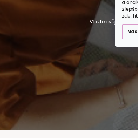
a anal
L
zlepšo
zde: h
Vložte svůj e-mail
Nas