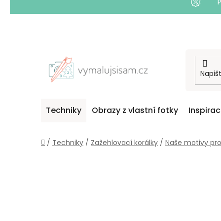
Přejít
na
obsah
Techniky
Obrazy z vlastní fotky
Inspira
Domů
/
Techniky
/
Zažehlovací korálky
/
Naše motivy pr
P
O
S