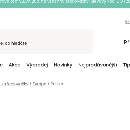
Právě teď SLEVA 20% na všechny tečkovačky! Slevový kód: DOT2
Vš
Př
ce
Akce
Výprodej
Novinky
Nejprodávanější
Ti
o zažehlovačky
/
Evropa
/
Polsko