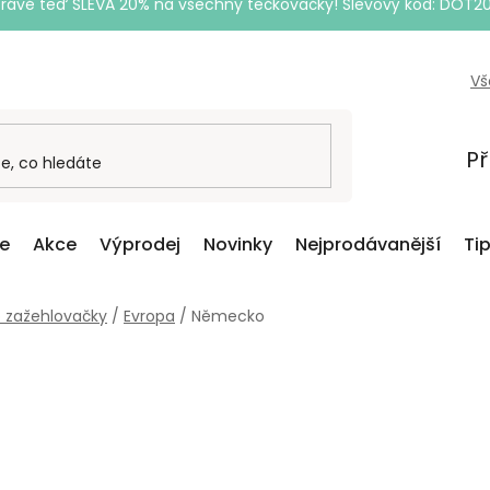
Právě teď SLEVA 20% na všechny tečkovačky! Slevový kód: DOT2
Vš
Př
ce
Akce
Výprodej
Novinky
Nejprodávanější
Ti
o zažehlovačky
/
Evropa
/
Německo