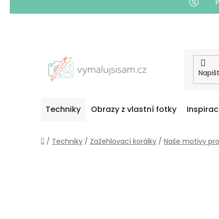
Přejít
na
obsah
Techniky
Obrazy z vlastní fotky
Inspira
Domů
/
Techniky
/
Zažehlovací korálky
/
Naše motivy pr
P
O
S