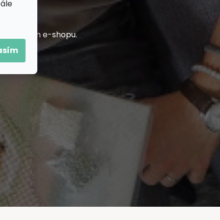
tále
h na našem e-shopu.
asím