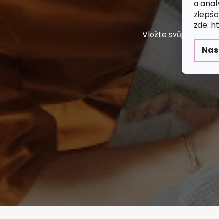
a anal
L
zlepšo
zde: h
Vložte svůj e-mail
Nas