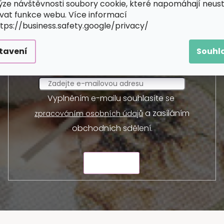
ýze návštěvnosti soubory cookie, které napomáhají neus
Odebírat newsletter
vat funkce webu. Více informací
ttps://business.safety.google/privacy/
 a my vám budeme zasílat informace o nových produktec
tavení
Souhl
E-mail
Vyplněním e-mailu souhlasíte se
a zasíláním
zpracováním osobních údajů
obchodních sdělení.
ODESLAT