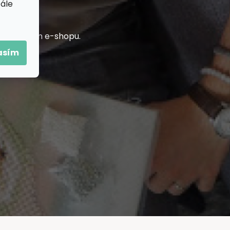
tále
h na našem e-shopu.
asím