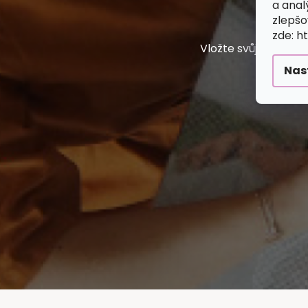
a anal
L
zlepšo
zde: h
Vložte svůj e-mail
Nas