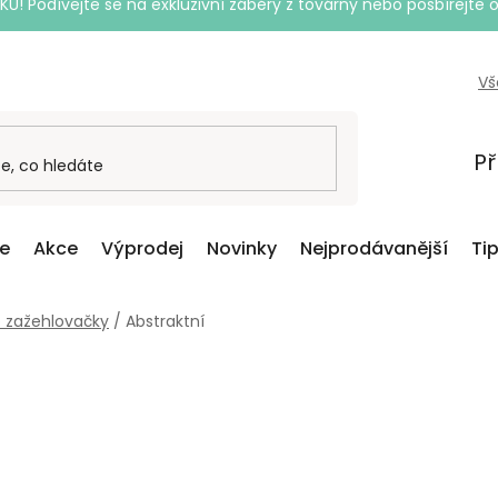
Podívejte se na exkluzivní záběry z továrny nebo posbírejte o
Vš
Př
ce
Akce
Výprodej
Novinky
Nejprodávanější
Ti
o zažehlovačky
/
Abstraktní