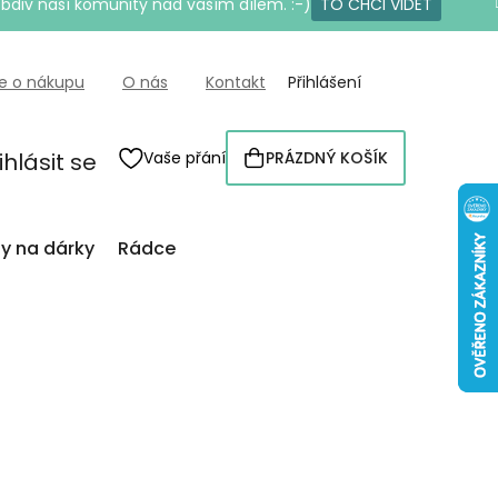
bdiv naší komunity nad vaším dílem. :-)
TO CHCI VIDĚT
e o nákupu
O nás
Kontakt
Přihlášení
ihlásit se
Vaše přání
PRÁZDNÝ KOŠÍK
NÁKUPNÍ
KOŠÍK
py na dárky
Rádce