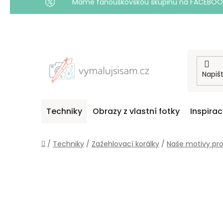
Máme fanouškovskou skupinu na FACEBOOKU! 
Přejít
na
obsah
Techniky
Obrazy z vlastní fotky
Inspira
Domů
/
Techniky
/
Zažehlovací korálky
/
Naše motivy pr
P
O
S