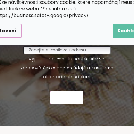
ýze návštěvnosti soubory cookie, které napomáhají neus
Odebírat newsletter
vat funkce webu. Více informací
ttps://business.safety.google/privacy/
 a my vám budeme zasílat informace o nových produktec
tavení
Souhl
E-mail
Vyplněním e-mailu souhlasíte se
a zasíláním
zpracováním osobních údajů
obchodních sdělení.
ODESLAT