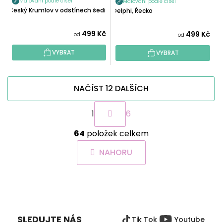
Malování podle čísel
Malování podle čísel
Český Krumlov v odstínech šedi
Delphi, Řecko
499 Kč
499 Kč
od
od
VYBRAT
VYBRAT
NAČÍST 12 DALŠÍCH
S
1
6
t
r
O
á
64
položek celkem
v
n
l
k
NAHORU
á
o
d
v
a
á
Z
c
n
Á
í
í
P
p
SLEDUJTE NÁS
Tik Tok
Youtube