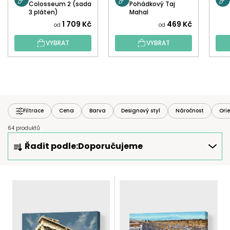
Colosseum 2 (sada
Pohádkový Taj
3 pláten)
Mahal
1 709 Kč
469 Kč
od
od
VYBRAT
VYBRAT
Filtrace
Cena
Barva
Designový styl
Náročnost
Ori
64 produktů
Ř
Řadit podle:
Doporučujeme
A
Z
E
V
N
Ý
Í
P
P
I
R