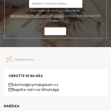
Vyplněním e-mailu souhlasíte se
zpracováním osobních údajů
a zasíláním obchodních
sdělení.
ODESLAT
OBRAŤTE SE NA NÁS
obchod@vymalujsisam.cz
Napište nám na WhatsApp
NABÍDKA