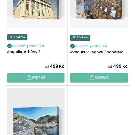
S
O
P
D
R
U
O
K
D
T
U
2+1 ZDARMA
2+1 ZDARMA
Ů
K
Malování podle čísel
Malování podle čísel
T
Akropolis, Athény 2
Akvadukt v Segovii, Španělsko
Ů
499 Kč
499 Kč
od
od
VYBRAT
VYBRAT