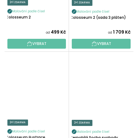
2+1 ZDARMA
2+1 ZDARMA
Malování podle čísel
Malování podle čísel
Colosseum 2
Colosseum 2 (sada 3 pláten)
499 Kč
1 709 Kč
od
od
VYBRAT
VYBRAT
2+1 ZDARMA
2+1 ZDARMA
Malování podle čísel
Malování podle čísel
Colosseum ilustrace
Černobílá Socha svobody