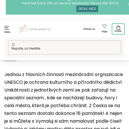
Přejít
Právě teď SLEVA 20% na všechny tečkovačky! Slevový kód: DOT20
DETAIL AKCE
na
obsah
Přihlásit se
KOŠÍK
Přání
Menu
Domů
/
Techniky
/
Malování podle čísel
/
Naše motivy
/
Města a
místa
/
UNESCO
Jednou z hlavních činnosti mezinárodní orgnazicace
UNESCO je ochrana kulturního a přírodního dědictví.
Unikátnosti z jednotlivých zemí se pak zařazují na
speciální seznam , kde se nacházejí budovy, hory i
celá města, která je potřeba chránit. Z Česka se na
tento seznam dostalo dokonce 16 památek! A nejen
je si můžete s Vymaluj si sám namalovat podle čísel!
Vyberte si, jakému motivu dáte prostor na své zdi a