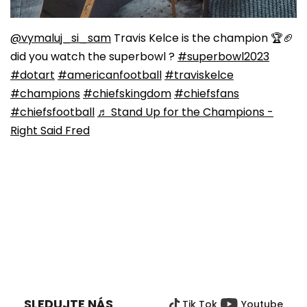
@vymaluj_si_sam
Travis Kelce is the champion 🏆🏈
did you watch the superbowl ?
#superbowl2023
#dotart
#americanfootball
#traviskelce
#champions
#chiefskingdom
#chiefsfans
#chiefsfootball
♬ Stand Up for the Champions -
Right Said Fred
Z
Á
P
SLEDUJTE NÁS
Tik Tok
Youtube