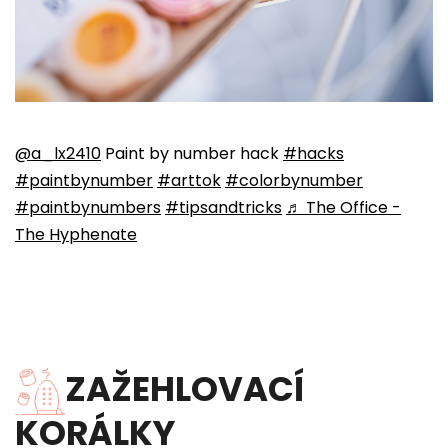
@a_lx2410
Paint by number hack
#hacks
#paintbynumber
#arttok
#colorbynumber
#paintbynumbers
#tipsandtricks
♬ The Office -
The Hyphenate
ZAŽEHLOVACÍ
KORÁLKY