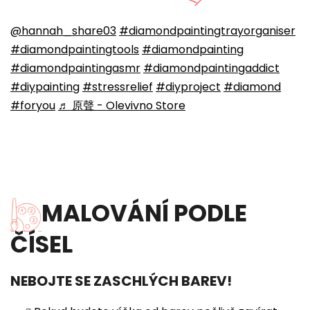
@hannah_share03
#diamondpaintingtrayorganiser
#diamondpaintingtools
#diamondpainting
#diamondpaintingasmr
#diamondpaintingaddict
#diypainting
#stressrelief
#diyproject
#diamond
#foryou
♬ 原聲 - Olevivno Store
MALOVÁNÍ PODLE
ČÍSEL
NEBOJTE SE ZASCHLÝCH BAREV!