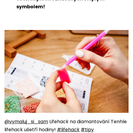
symbolem!
@vymaluj_si_sam
Lifehack na diamantování Tenhle
lifehack ušetří hodiny!
#lifehack
#tipy