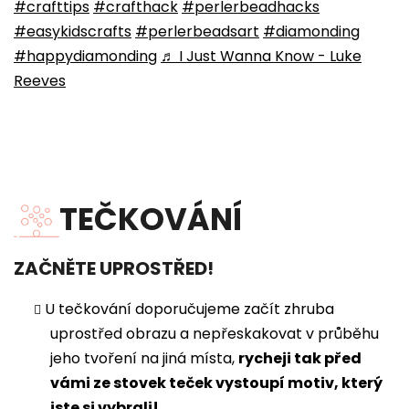
#crafttips
#crafthack
#perlerbeadhacks
#easykidscrafts
#perlerbeadsart
#diamonding
#happydiamonding
♬ I Just Wanna Know - Luke
Reeves
TEČKOVÁNÍ
ZAČNĚTE UPROSTŘED!
U tečkování doporučujeme začít zhruba
uprostřed obrazu a nepřeskakovat v průběhu
jeho tvoření na jiná místa,
rycheji tak před
vámi ze stovek teček vystoupí motiv, který
jste si vybrali!