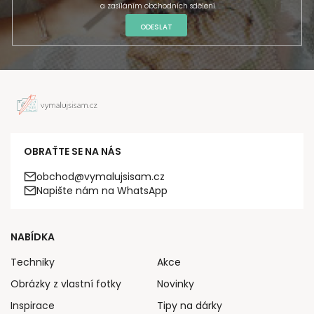
a zasíláním obchodních sdělení.
ODESLAT
OBRAŤTE SE NA NÁS
obchod@vymalujsisam.cz
Napište nám na WhatsApp
NABÍDKA
Techniky
Akce
Obrázky z vlastní fotky
Novinky
Inspirace
Tipy na dárky