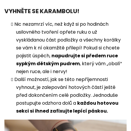
VYHNĚTE SE KARAMBOLU!
Nic nezamrzí víc, než když si po hodinách
usilovného tvoření opřete ruku o už
vyskládanou část podložky a všechny korálky
se vám k ní okamžitě přilepí! Pokud si chcete
pojistit úspěch,
napudrujte si předem ruce
sypkým dětským pudrem
, který vám „obalí“
nejen ruce, ale i nervy!
Další možností, jak se této nepříjemnosti
vyhnout, je zalepování hotových částí ještě
před dokončením celé podložky. Jednoduše
postupujte odzhora dolů a
každou hotovou
sekci si ihned zafixujte lepící páskou.