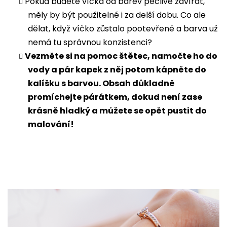
Pokud budete víčka od barev pečlivě zavírat,
měly by být použitelné i za delší dobu. Co ale
dělat, když víčko zůstalo pootevřené a barva už
nemá tu správnou konzistenci?
Vezměte si na pomoc štětec, namočte ho do
vody a pár kapek z něj potom kápněte do
kalíšku s barvou. Obsah důkladně
promíchejte párátkem, dokud není zase
krásně hladký a můžete se opět pustit do
malování!