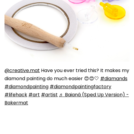
@creative.mat
Have you ever tried this? It makes my
diamond painting do much easier 😍😍🤍
#diamands
#diamondpainting
#diamondpaintingfactory
#lifehack
#art
#artist
♬ Baianá (Sped Up Version) -
Bakermat