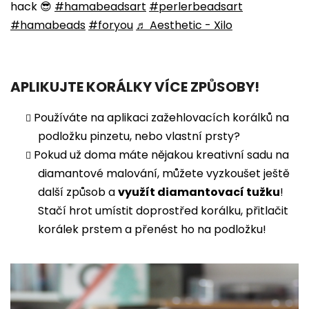
hack 😎
#hamabeadsart
#perlerbeadsart
#hamabeads
#foryou
♬ Aesthetic - Xilo
APLIKUJTE KORÁLKY VÍCE ZPŮSOBY!
Používáte na aplikaci zažehlovacích korálků na
podložku pinzetu, nebo vlastní prsty?
Pokud už doma máte nějakou kreativní sadu na
diamantové malování, můžete vyzkoušet ještě
další způsob a
využít diamantovací tužku
!
Stačí hrot umístit doprostřed korálku, přitlačit
korálek prstem a přenést ho na podložku!