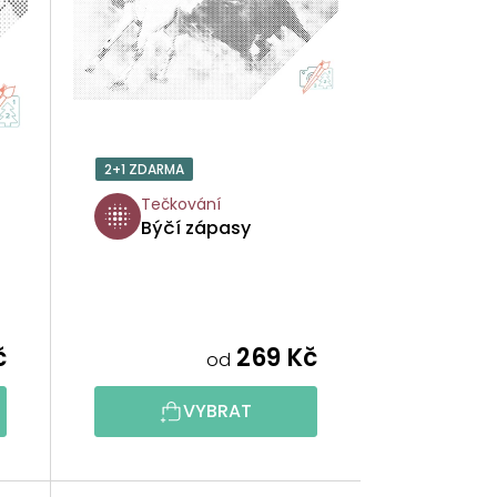
Í
P
R
O
2+1 ZDARMA
D
Tečkování
Býčí zápasy
U
K
T
č
269 Kč
od
Ů
VYBRAT