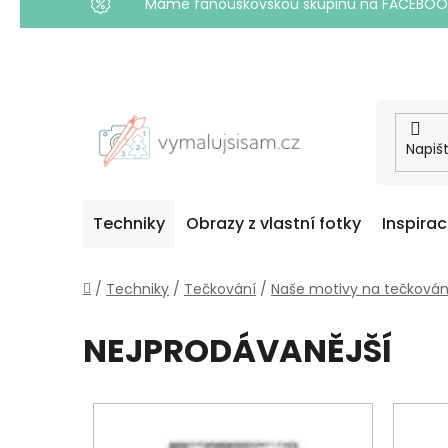
Máme fanouškovskou skupinu na FACEBOOKU! 
Přejít
na
obsah
Techniky
Obrazy z vlastní fotky
Inspira
Domů
/
Techniky
/
Tečkování
/
Naše motivy na tečkován
NEJPRODÁVANĚJŠÍ