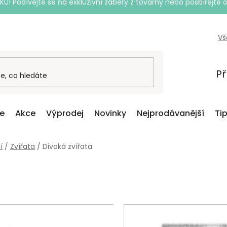
Podívejte se na exkluzivní záběry z továrny nebo posbírejte o
Vš
Př
ce
Akce
Výprodej
Novinky
Nejprodávanější
Ti
í
/
Zvířata
/
Divoká zvířata