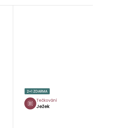
2+1 ZDARMA
Tečkování
Ježek