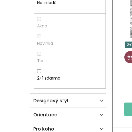
T
I
Na skladě
R
S
A
P
Akce
N
R
Novinka
2+
N
O
Tip
Í
D
P
U
2+1 zdarma
A
K
Designový styl
N
T
E
Ů
Orientace
L
Pro koho