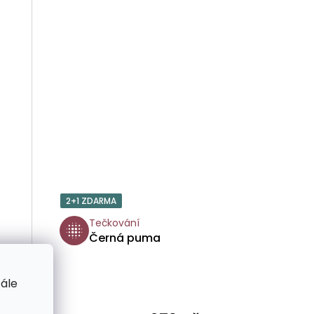
2+1 ZDARMA
Tečkování
Černá puma
tále