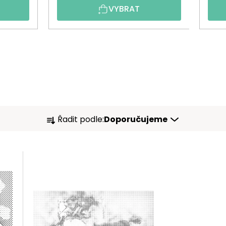
VYBRAT
Ř
Řadit podle:
Doporučujeme
A
Z
E
N