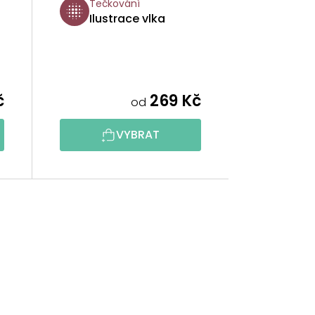
Tečkování
Ilustrace vlka
č
269 Kč
od
VYBRAT