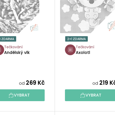
1 ZDARMA
2+1 ZDARMA
Tečkování
Tečkování
Andělský vlk
Axolotl
269 Kč
219 K
od
od
VYBRAT
VYBRAT