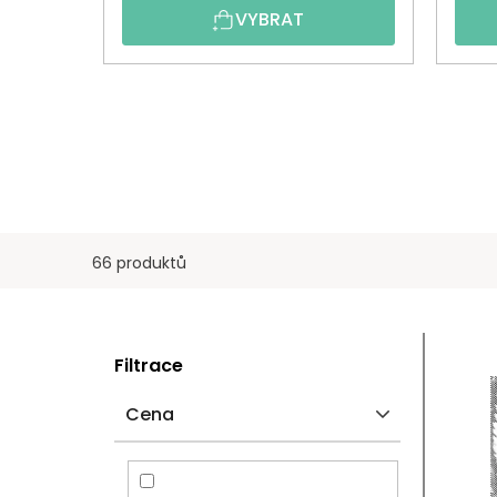
VYBRAT
66 produktů
P
V
Filtrace
O
Ý
Cena
S
P