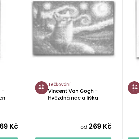
Tečkování
 -
Vincent Van Gogh -
en
Hvězdná noc a liška
69 Kč
269 Kč
od