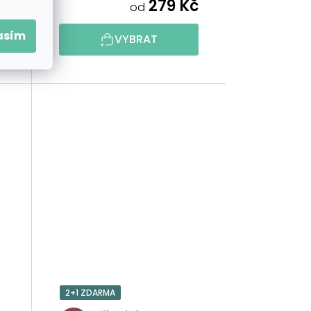
č
279 Kč
od
asím
VYBRAT
2+1 ZDARMA