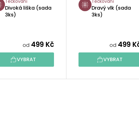
Tečkování
Tečkování
Divoká liška (sada
Dravý vlk (sada
3ks)
3ks)
499 Kč
499 K
od
od
VYBRAT
VYBRAT