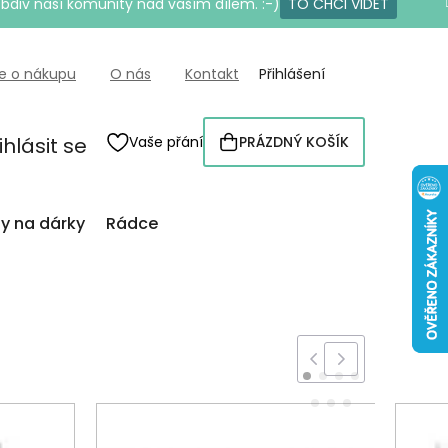
bdiv naší komunity nad vaším dílem. :-)
TO CHCI VIDĚT
e o nákupu
O nás
Kontakt
Přihlášení
ihlásit se
Vaše přání
PRÁZDNÝ KOŠÍK
NÁKUPNÍ
KOŠÍK
py na dárky
Rádce