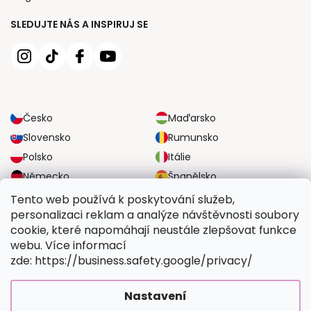
SLEDUJTE NÁS A INSPIRUJ SE
Česko
Maďarsko
Slovensko
Rumunsko
Polsko
Itálie
Německo
Španělsko
Velká Británie
Rakousko
Tento web používá k poskytování služeb,
personalizaci reklam a analýze návštěvnosti soubory
cookie, které napomáhají neustále zlepšovat funkce
SPOLEHLIVÉ MOŽNOSTI DOPRAVY
webu. Více informací
zde: https://business.safety.google/privacy/
BEZPEČNÉ MOŽNOSTI PLATBY
Nastavení