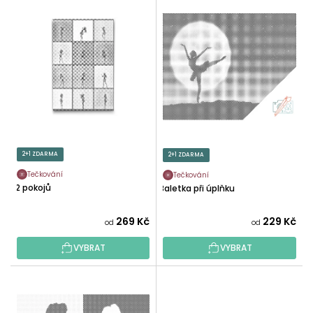
V
N
Ý
Í
P
P
I
R
S
O
P
D
R
U
O
K
D
T
U
2+1 ZDARMA
2+1 ZDARMA
Ů
K
Tečkování
Tečkování
T
12 pokojů
Baletka při úplňku
Ů
269 Kč
229 Kč
od
od
VYBRAT
VYBRAT