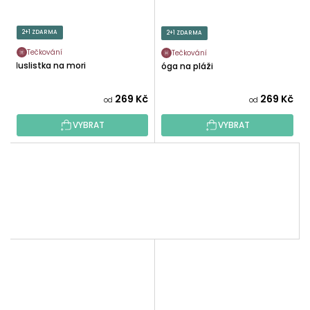
2+1 ZDARMA
2+1 ZDARMA
Tečkování
Tečkování
Huslistka na mori
Jóga na pláži
269 Kč
269 Kč
od
od
VYBRAT
VYBRAT