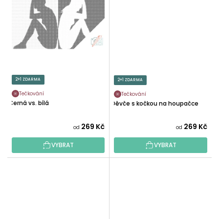
2+1 ZDARMA
2+1 ZDARMA
Tečkování
Tečkování
Černá vs. bílá
Děvče s kočkou na houpačce
269 Kč
269 Kč
od
od
VYBRAT
VYBRAT