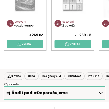
Tečkování
Tečkování
Kouzlo vánoc
12 pokojů
269 Kč
269 Kč
od
od
VYBRAT
VYBRAT
Filtrace
Cena
Designový styl
Orientace
Pro koho
R
27 produktů
Ř
Řadit podle:
Doporučujeme
A
Z
E