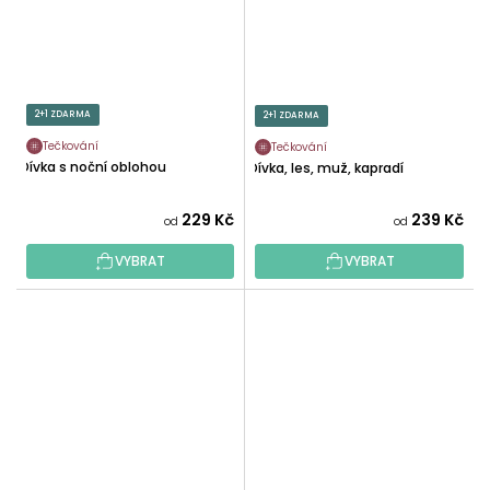
2+1 ZDARMA
2+1 ZDARMA
Tečkování
Tečkování
Dívka s noční oblohou
Dívka, les, muž, kapradí
229 Kč
239 Kč
od
od
VYBRAT
VYBRAT