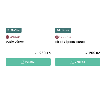
2+1 ZDARMA
2+1 ZDARMA
Tečkování
Tečkování
Kouzlo vánoc
Král při západu slunce
269 Kč
269 Kč
od
od
VYBRAT
VYBRAT