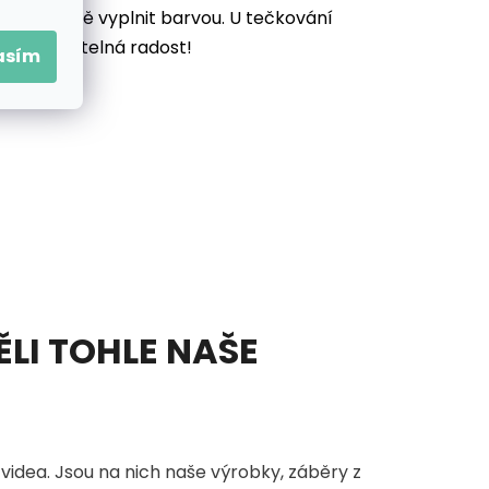
ek důkladně vyplnit barvou. U tečkování
vás neuvěřitelná radost!
asím
ĚLI TOHLE NAŠE
videa. Jsou na nich naše výrobky, záběry z