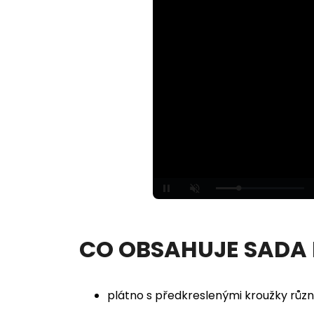
Loaded
:
Unmute
100.00%
CO OBSAHUJE SADA
plátno s předkreslenými kroužky různ