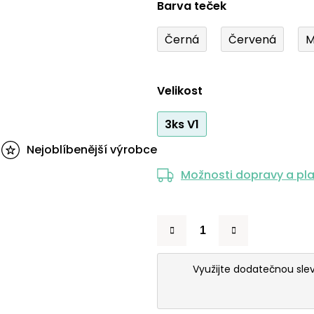
Barva teček
Černá
Červená
M
Velikost
3ks V1
Nejoblíbenější výrobce
Možnosti dopravy a pl
Využijte dodatečnou sle