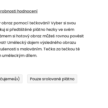
robnosti hodnocení
vý obraz pomocí tečkování! Vyber si svou
kuj si předtištěné plátno hezky ve svém
 rámem si hotový obraz můžeš rovnou pověsit
ovat! Umělecký dojem výsledného obrazu
zkušenosti s malováním. Tečka za tečkou tě
m uměleckým dílem.
učujeme👍)
Pouze srolované plátno