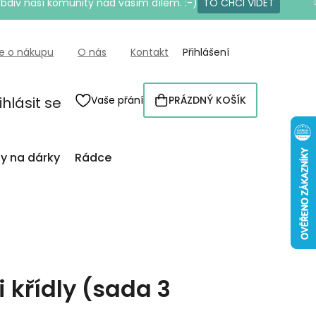
bdiv naší komunity nad vaším dílem. :-)
TO CHCI VIDĚT
e o nákupu
O nás
Kontakt
Přihlášení
ihlásit se
Vaše přání
PRÁZDNÝ KOŠÍK
NÁKUPNÍ
KOŠÍK
py na dárky
Rádce
i křídly (sada 3