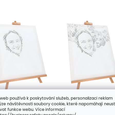
web používá k poskytování služeb, personalizaci reklam
ýze návštěvnosti soubory cookie, které napomáhají neus
vat funkce webu. Více informací
y až stovky různě velkých předtištěných kroužků, která 