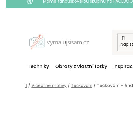
Máme fanouškovskou skupinu na FACEBOOKU! 
Přejít
na
obsah
Techniky
Obrazy z vlastní fotky
Inspira
Domů
/
Vícedílné motivy
/
Tečkování
/
Tečkování - Andě