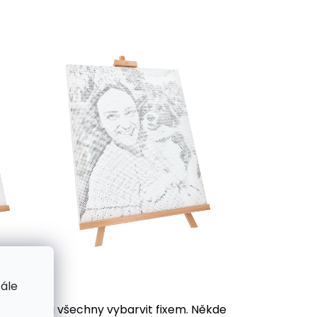
tále
je potřeba všechny vybarvit
fixem. Někde