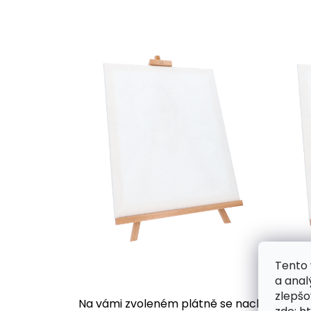
Tento 
a anal
zlepšo
Na vámi zvoleném plátně se nachází desítk