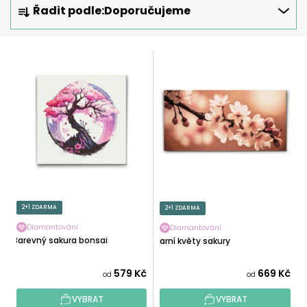
Řadit podle:
Doporučujeme
A
Z
E
V
N
Ý
Í
P
P
I
R
S
O
P
D
R
U
O
K
D
T
U
2+1 ZDARMA
2+1 ZDARMA
Ů
K
Diamantování
Diamantování
T
Barevný sakura bonsai
Jarní květy sakury
Ů
579 Kč
669 Kč
od
od
VYBRAT
VYBRAT