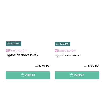
2+1 ZDARMA
2+1 ZDARMA
Diamantování
Diamantování
Origami třešňové květy
Pagoda se sakurou
579 Kč
579 Kč
od
od
VYBRAT
VYBRAT