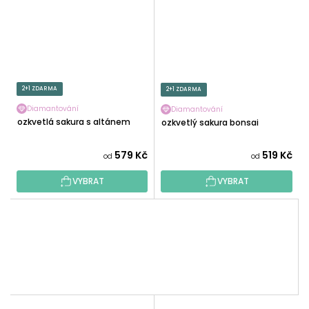
2+1 ZDARMA
2+1 ZDARMA
Diamantování
Diamantování
Rozkvetlá sakura s altánem
Rozkvetlý sakura bonsai
579 Kč
519 Kč
od
od
VYBRAT
VYBRAT