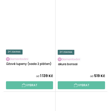
2+1 ZDARMA
2+1 ZDARMA
Diamantování
Diamantování
Růžové lupeny (sada 2 pláten)
Sakura bonsai
1 139 Kč
519 Kč
od
od
VYBRAT
VYBRAT