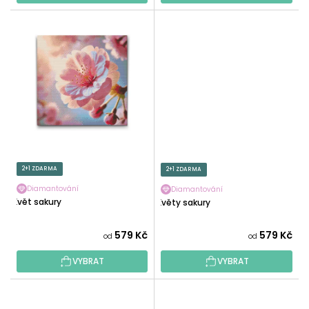
2+1 ZDARMA
2+1 ZDARMA
Diamantování
Diamantování
Květ sakury
Květy sakury
579 Kč
579 Kč
od
od
VYBRAT
VYBRAT