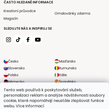
ČASTO HLEDANÉ INFORMACE
Kreativní průvodce
Omalovánky zdarma
Magazín
SLEDUJTE NÁS A INSPIRUJ SE
Česko
Maďarsko
Slovensko
Rumunsko
Polsko
Itálie
Německo
Španělsko
Velká Británie
Rakousko
Tento web používá k poskytování služeb,
personalizaci reklam a analýze návštěvnosti soubory
cookie, které napomáhají neustále zlepšovat funkce
SPOLEHLIVÉ MOŽNOSTI DOPRAVY
webu. Více informací