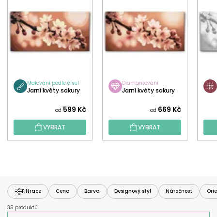
Malování podle čísel
Diamantování
Jarní květy sakury
Jarní květy sakury
599 Kč
669 Kč
od
od
VYBRAT
VYBRAT
Filtrace
Cena
Barva
Designový styl
Náročnost
Ori
35 produktů
Ř