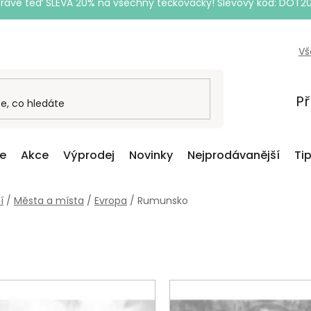
Právě teď SLEVA 20% na všechny tečkovačky! Slevový kód: DOT2
Vš
Př
ce
Akce
Výprodej
Novinky
Nejprodávanější
Ti
í
/
Města a místa
/
Evropa
/
Rumunsko