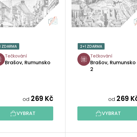
1 ZDARMA
2+1 ZDARMA
Tečkování
Tečkování
Brašov, Rumunsko
Brašov, Rumunsko
2
269 Kč
269 K
od
od
VYBRAT
VYBRAT