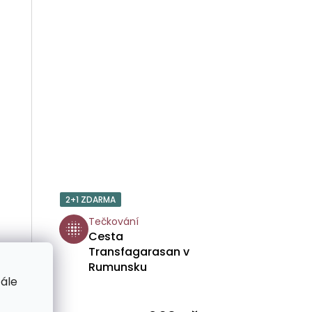
2+1 ZDARMA
Tečkování
Cesta
Transfagarasan v
Rumunsku
tále