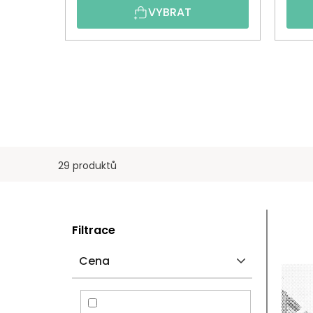
VYBRAT
29 produktů
P
V
Filtrace
O
Ý
Cena
S
P