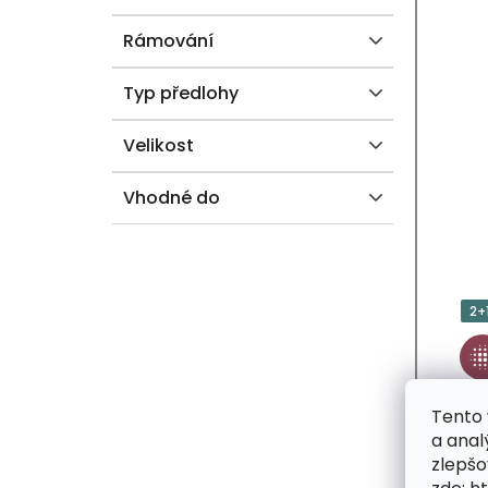
Rámování
Typ předlohy
Velikost
Vhodné do
2+
Tento 
a anal
zlepšo