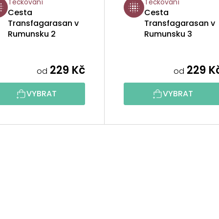
Tečkování
Tečkování
Cesta
Cesta
Transfagarasan v
Transfagarasan v
Rumunsku 2
Rumunsku 3
229 Kč
229 K
od
od
VYBRAT
VYBRAT