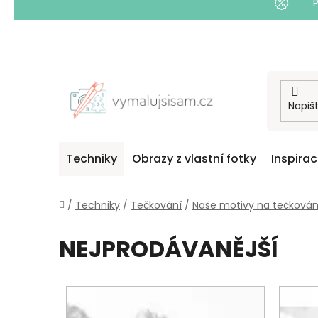
Přejít
na
obsah
Techniky
Obrazy z vlastní fotky
Inspira
Domů
/
Techniky
/
Tečkování
/
Naše motivy na tečkován
NEJPRODÁVANĚJŠÍ