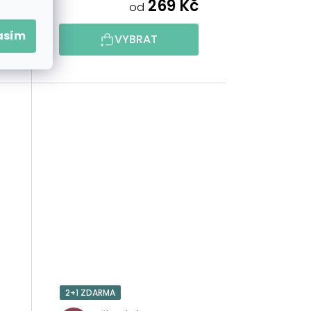
č
269 Kč
od
asím
VYBRAT
2+1 ZDARMA