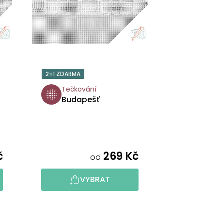
Í
P
R
O
2+1 ZDARMA
D
Tečkování
Budapešť
U
K
T
č
269 Kč
od
Ů
VYBRAT