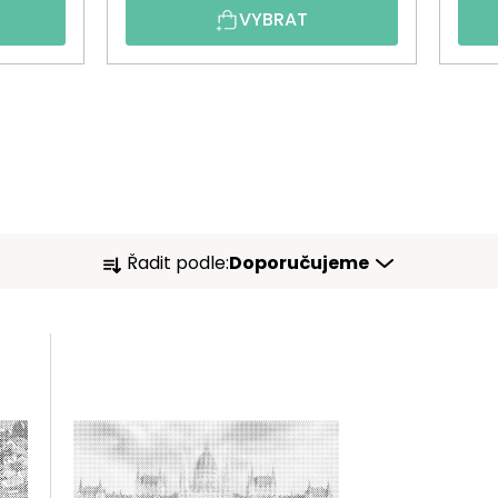
VYBRAT
Ř
Řadit podle:
Doporučujeme
A
Z
E
N