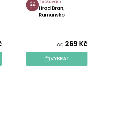
Tečkování
Hrad Bran,
Rumunsko
č
269 Kč
od
VYBRAT