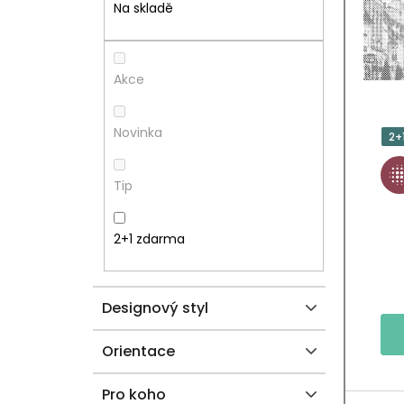
T
I
Na skladě
R
S
A
P
Akce
N
R
Novinka
2+
N
O
Tip
Í
D
P
U
2+1 zdarma
A
K
Designový styl
N
T
E
Ů
Orientace
L
Pro koho