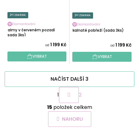
2+1 ZDARMA
2+1 ZDARMA
Diamantování
Diamantování
Palmy v červeném pozadí
Skalnaté pobřeží (sada 3ks)
(sada 3ks)
1 199 Kč
1 199 Kč
od
od
VYBRAT
VYBRAT
NAČÍST DALŠÍ 3
S
1
2
t
r
O
á
15
položek celkem
v
n
l
k
NAHORU
á
o
d
v
a
á