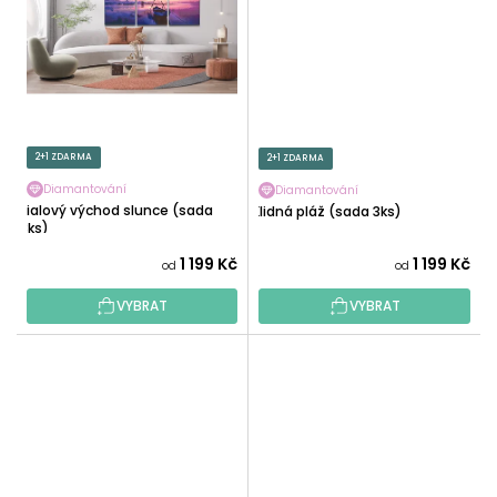
2+1 ZDARMA
2+1 ZDARMA
Diamantování
Diamantování
Fialový východ slunce (sada
Klidná pláž (sada 3ks)
3ks)
1 199 Kč
1 199 Kč
od
od
VYBRAT
VYBRAT