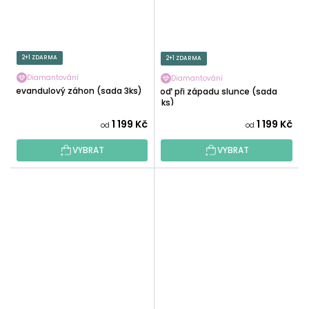
2+1 ZDARMA
2+1 ZDARMA
Diamantování
Diamantování
Levandulový záhon (sada 3ks)
Loď při západu slunce (sada
3ks)
1 199 Kč
1 199 Kč
od
od
VYBRAT
VYBRAT