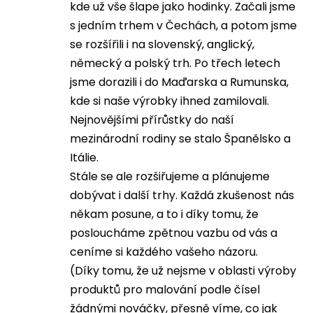
kde už vše šlape jako hodinky. Začali jsme
s jedním trhem v Čechách, a potom jsme
se rozšířili i na slovenský, anglický,
německý a polský trh. Po třech letech
jsme dorazili i do Maďarska a Rumunska,
kde si naše výrobky ihned zamilovali.
Nejnovějšími přírůstky do naší
mezinárodní rodiny se stalo Španělsko a
Itálie.
Stále se ale rozšiřujeme a plánujeme
dobývat i další trhy. Každá zkušenost nás
někam posune, a to i díky tomu, že
posloucháme zpětnou vazbu od vás a
ceníme si každého vašeho názoru.
(Díky tomu, že už nejsme v oblasti výroby
produktů pro malování podle čísel
žádnými nováčky, přesně víme, co jak