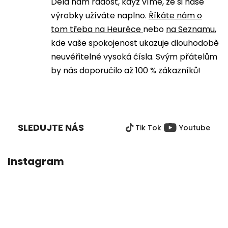
Dělá nám radost, když víme, že si naše
výrobky užíváte naplno.
Říkáte nám o
tom třeba na Heuréce
nebo
na Seznamu
,
kde vaše spokojenost ukazuje dlouhodobě
neuvěřitelně vysoká čísla. Svým přátelům
by nás doporučilo až 100 % zákazníků!
Z
Á
P
SLEDUJTE NÁS
Tik Tok
Youtube
A
T
Í
Instagram