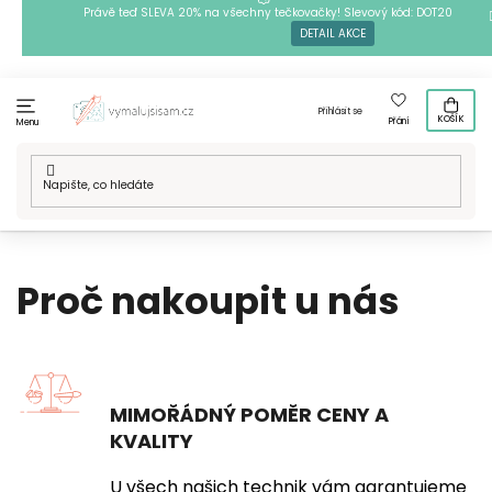
Přejít
Právě teď SLEVA 20% na všechny tečkovačky! Slevový kód: DOT20
DETAIL AKCE
na
obsah
Přihlásit se
KOŠÍK
Přání
Menu
Domů
/
Proč nakoupit u nás
Proč nakoupit u nás
MIMOŘÁDNÝ POMĚR CENY A
KVALITY
U všech našich technik vám garantujeme