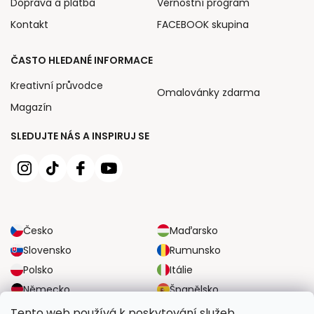
Doprava a platba
Věrnostní program
Kontakt
FACEBOOK skupina
ČASTO HLEDANÉ INFORMACE
Kreativní průvodce
Omalovánky zdarma
Magazín
SLEDUJTE NÁS A INSPIRUJ SE
Česko
Maďarsko
Slovensko
Rumunsko
Polsko
Itálie
Německo
Španělsko
Velká Británie
Rakousko
Tento web používá k poskytování služeb,