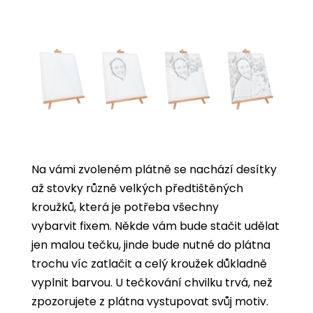
Na vámi zvoleném plátně se nachází desítky
až stovky různě velkých předtištěných
kroužků, která je potřeba všechny
vybarvit
fixem. Někde vám bude stačit udělat
jen malou tečku, jinde bude nutné do plátna
trochu víc zatlačit a celý kroužek důkladně
vyplnit barvou. U tečkování chvilku trvá, než
zpozorujete z plátna vystupovat svůj motiv.