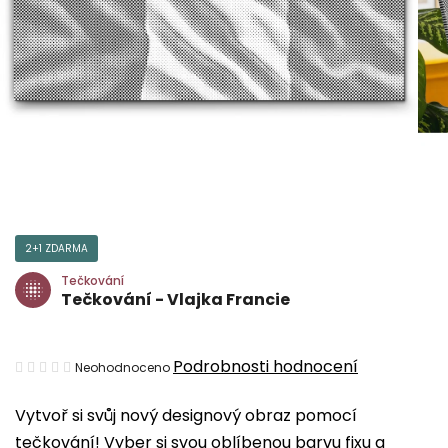
2+1 ZDARMA
Tečkování
Tečkování - Vlajka Francie
Průměrné
Podrobnosti hodnocení
Neohodnoceno
hodnocení
Vytvoř si svůj nový designový obraz pomocí
produktu
tečkování! Vyber si svou oblíbenou barvu fixu a
je