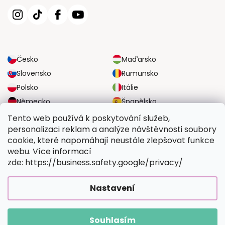
Česko
Maďarsko
Slovensko
Rumunsko
Polsko
Itálie
Německo
Španělsko
Velká Británie
Rakousko
Tento web používá k poskytování služeb,
personalizaci reklam a analýze návštěvnosti soubory
cookie, které napomáhají neustále zlepšovat funkce
SPOLEHLIVÉ MOŽNOSTI DOPRAVY
webu. Více informací
zde: https://business.safety.google/privacy/
BEZPEČNÉ MOŽNOSTI PLATBY
Nastavení
Souhlasím
Copyright 2026
Vymalujsisam.cz
. Všechna práva vyhrazena.