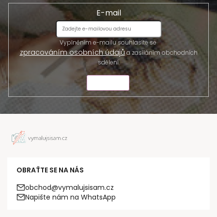
E-mail
Vyplněním e-mailu souhlasíte se
zpracováním osobních údajů
a zasíláním obchodních
sdělení.
ODESLAT
OBRAŤTE SE NA NÁS
obchod@vymalujsisam.cz
Napište nám na WhatsApp