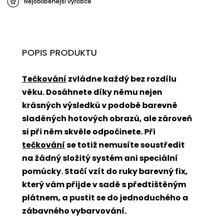
Nejoblíbenější výrobce
POPIS PRODUKTU
Tečkování
zvládne každý bez rozdílu
věku. Dosáhnete díky němu nejen
krásných výsledků v podobě barevně
sladěných hotových obrazů, ale zároveň
si při něm skvěle odpočinete. Při
tečkování
se totiž nemusíte soustředit
na žádný složitý systém ani speciální
pomůcky. Stačí vzít do ruky barevný fix,
který vám přijde v sadě s předtištěným
plátnem, a pustit se do jednoduchého a
zábavného vybarvování.