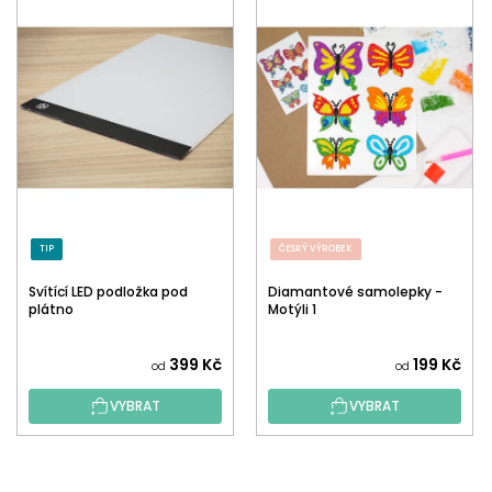
TIP
ČESKÝ VÝROBEK
Svítící LED podložka pod
Diamantové samolepky -
plátno
Motýli 1
399 Kč
199 Kč
od
od
VYBRAT
VYBRAT
Z
Á