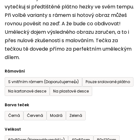
vytečkuj si předtištěné plátno hezky ve svém tempu.
0,0
Při volbě varianty s rámem si hotový obraz můžeš
z
rovnou pověsit na zeď. A že bude co obdivovat!
5
Umělecký dojem výsledného obrazu zaručen, a to i
hvězdiček.
přes nulové zkušenosti s malováním. Tečka za
tečkou tě dovede přímo za perfektním uměleckým
dílem.
Rámování
S vnitřním rámem (Doporučujeme👍)
Pouze srolované plátno
Na kartonové desce
Na plastové desce
Barva teček
Černá
Červená
Modrá
Zelená
Velikost
60x80cm (Nejprodávanější⭐)
40x60cm
80x120cm