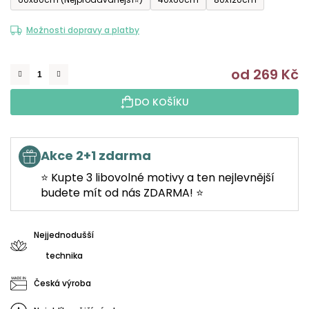
Možnosti dopravy a platby
od
269 Kč
M
DO KOŠÍKU
Akce 2+1 zdarma
⭐ Kupte 3 libovolné motivy a ten nejlevnější
budete mít od nás ZDARMA! ⭐
Nejjednodušší
technika
Česká výroba