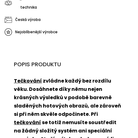
technika
Česká výroba
Nejoblíbenější výrobce
POPIS PRODUKTU
Tečkování
zvládne každý bez rozdílu
věku. Dosáhnete díky němu nejen
krásných výsledků v podobě barevně
sladěných hotových obrazů, ale zároveň
si při něm skvěle odpočinete. Při
tečkování
se totiž nemusíte soustředit
na žádný složitý systém ani speciální