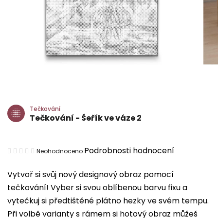
Tečkování
Tečkování - Šeřík ve váze 2
Průměrné
Podrobnosti hodnocení
Neohodnoceno
hodnocení
Vytvoř si svůj nový designový obraz pomocí
produktu
tečkování! Vyber si svou oblíbenou barvu fixu a
je
vytečkuj si předtištěné plátno hezky ve svém tempu.
0,0
Při volbě varianty s rámem si hotový obraz můžeš
z