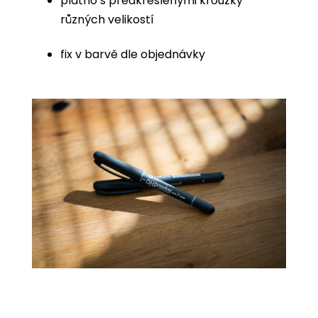
plátno s předkreslenými kroužky
různých velikostí
fix v barvě dle objednávky