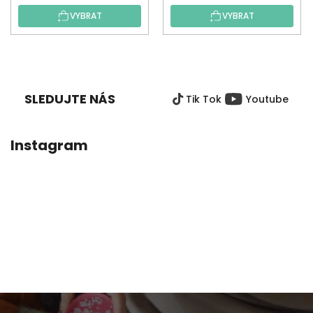
VYBRAT
VYBRAT
Z
Á
P
SLEDUJTE NÁS
Tik Tok
Youtube
A
T
Í
Instagram