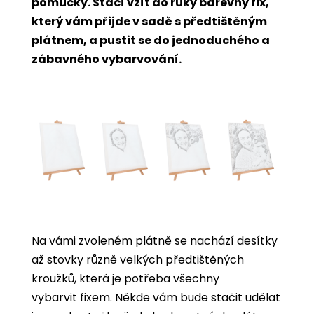
pomůcky. Stačí vzít do ruky barevný fix,
který vám přijde v sadě s předtištěným
plátnem, a pustit se do jednoduchého a
zábavného vybarvování.
Na vámi zvoleném plátně se nachází desítky
až stovky různě velkých předtištěných
kroužků, která je potřeba všechny
vybarvit
fixem. Někde vám bude stačit udělat