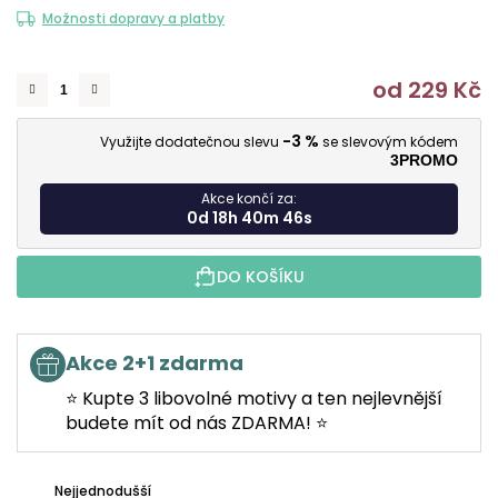
Možnosti dopravy a platby
od
229 Kč
M
-3 %
Využijte dodatečnou slevu
se slevovým kódem
3PROMO
Akce končí za:
0d 18h 40m 45s
DO KOŠÍKU
Akce 2+1 zdarma
⭐ Kupte 3 libovolné motivy a ten nejlevnější
budete mít od nás ZDARMA! ⭐
Nejjednodušší