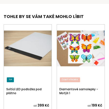
TOHLE BY SE VÁM TAKÉ MOHLO LÍBIT
TIP
ČESKÝ VÝROBEK
Svítící LED podložka pod
Diamantové samolepky -
plátno
Motýli 1
399 Kč
199 Kč
od
od