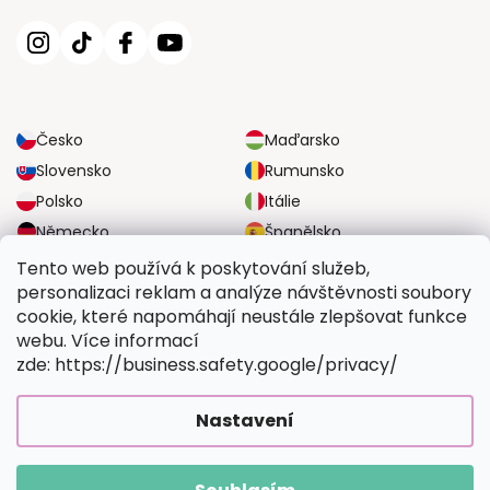
Česko
Maďarsko
Slovensko
Rumunsko
Polsko
Itálie
Německo
Španělsko
Velká Británie
Rakousko
Tento web používá k poskytování služeb,
personalizaci reklam a analýze návštěvnosti soubory
cookie, které napomáhají neustále zlepšovat funkce
SPOLEHLIVÉ MOŽNOSTI DOPRAVY
webu. Více informací
zde: https://business.safety.google/privacy/
BEZPEČNÉ MOŽNOSTI PLATBY
Nastavení
Copyright 2026
Vymalujsisam.cz
. Všechna práva vyhrazena.