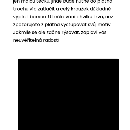
jen malou tečku, jinde bude nutné do plátna
trochu víc zatlačit a celý kroužek důkladně
vyplnit barvou. U tečkování chvilku trvá, než
zpozorujete z plátna vystupovat svůj motiv.
Jakmile se ale začne rýsovat, zaplaví vás
neuvěřitelná radost!