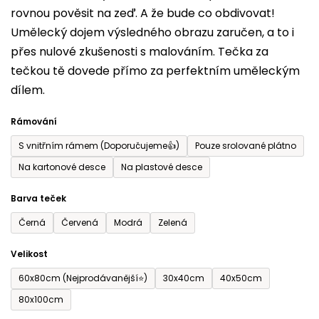
rovnou pověsit na zeď. A že bude co obdivovat!
5
Umělecký dojem výsledného obrazu zaručen, a to i
hvězdiček.
přes nulové zkušenosti s malováním. Tečka za
tečkou tě dovede přímo za perfektním uměleckým
dílem.
Rámování
S vnitřním rámem (Doporučujeme👍)
Pouze srolované plátno
Na kartonové desce
Na plastové desce
Barva teček
Černá
Červená
Modrá
Zelená
Velikost
60x80cm (Nejprodávanější⭐)
30x40cm
40x50cm
80x100cm