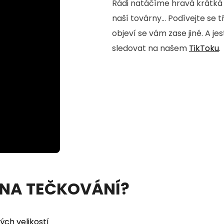
Rádi natáčíme hravá krátká 
naší továrny... Podívejte se 
objeví se vám zase jiné. A je
sledovat na našem
TikToku
.
 NA TEČKOVÁNÍ?
ých velikostí