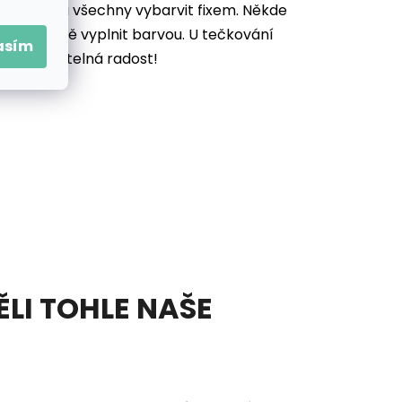
je potřeba všechny vybarvit
fixem. Někde
ek důkladně vyplnit barvou. U tečkování
asím
vás neuvěřitelná radost!
ĚLI TOHLE NAŠE