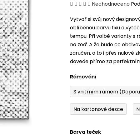
Průměrné
Neohodnoceno
Pod
hodnocení
Vytvoř si svůj nový designo
produktu
oblíbenou barvu fixu a vyteč
je
tempu. Při volbě varianty s
0,0
na zeď. A že bude co obdiv
z
zaručen, a to i přes nulové 
5
dovede přímo za perfektní
hvězdiček.
Rámování
S vnitřním rámem (Dopor
Na kartonové desce
N
Barva teček