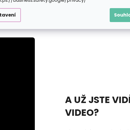
ttps://business.safety.google/privacy/
y až stovky různě velkých předtištěných kroužků, která 
nde bude nutné do plátna trochu víc zatlačit a celý krouž
tavení
Souhl
upovat svůj motiv. Jakmile se ale začne rýsovat, zaplaví 
A UŽ JSTE VID
VIDEO?