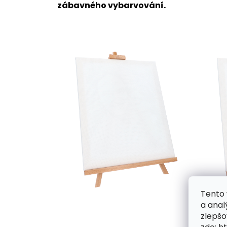
zábavného vybarvování.
Tento 
a anal
zlepšo