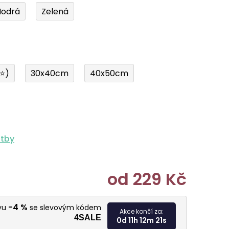
odrá
Zelená
í⭐)
30x40cm
40x50cm
atby
od
229 Kč
Měrná cen
-4 %
evu
se slevovým kódem
Akce končí za:
4SALE
0d 11h 12m 20s