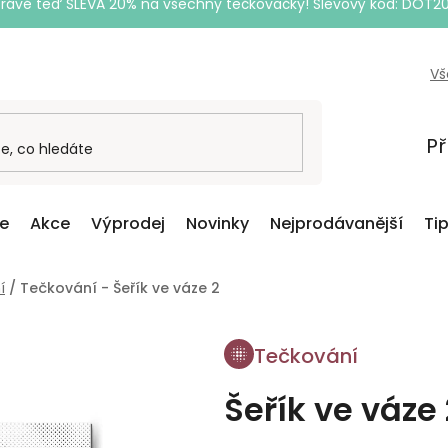
Právě teď SLEVA 20% na všechny tečkovačky! Slevový kód: DOT2
Vš
Př
ce
Akce
Výprodej
Novinky
Nejprodávanější
Ti
í
/
Tečkování - Šeřík ve váze 2
Tečkování
Šeřík ve váze 