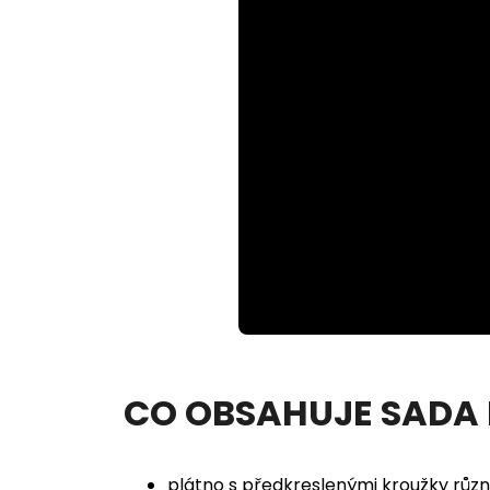
Loaded
:
Unmute
100.00%
CO OBSAHUJE SADA
plátno s předkreslenými kroužky různ