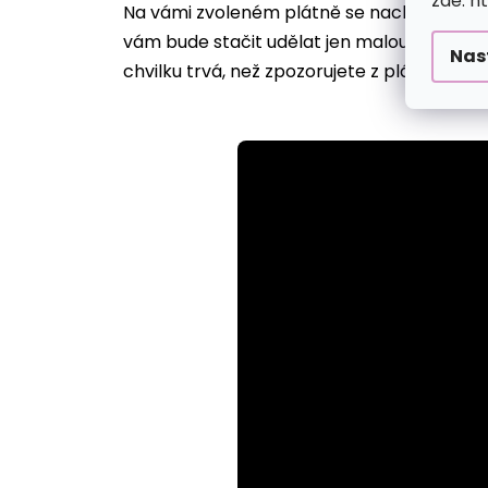
zde: h
Na vámi zvoleném plátně se nachází desítk
vám bude stačit udělat jen malou tečku, ji
Nas
chvilku trvá, než zpozorujete z plátna vyst