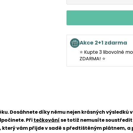
Akce 2+1 zdarma
⭐ Kupte 3 libovolné mo
ZDARMA! ⭐
věku. Dosáhnete díky němu nejen krásných výsledků
dpočinete. Při
tečkování
se totiž nemusíte soustředit
x, který vám přijde v sadě s předtištěným plátnem, a