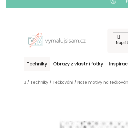
Přejít
na
obsah
Techniky
Obrazy z vlastní fotky
Inspira
Domů
/
Techniky
/
Tečkování
/
Naše motivy na tečkován