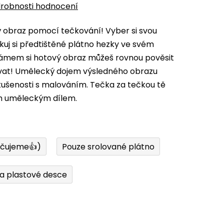
robnosti hodnocení
vý obraz pomocí tečkování! Vyber si svou
kuj si předtištěné plátno hezky ve svém
 rámem si hotový obraz můžeš rovnou pověsit
ovat! Umělecký dojem výsledného obrazu
zkušenosti s malováním. Tečka za tečkou tě
m uměleckým dílem.
učujeme👍)
Pouze srolované plátno
a plastové desce