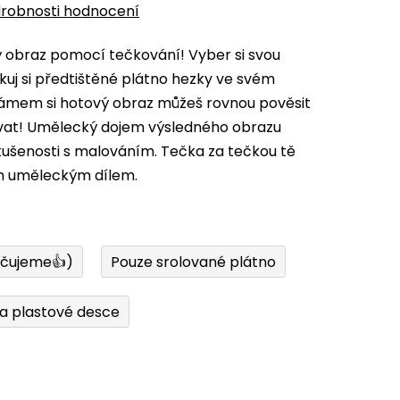
robnosti hodnocení
vý obraz pomocí tečkování! Vyber si svou
kuj si předtištěné plátno hezky ve svém
 rámem si hotový obraz můžeš rovnou pověsit
ovat! Umělecký dojem výsledného obrazu
zkušenosti s malováním. Tečka za tečkou tě
m uměleckým dílem.
učujeme👍)
Pouze srolované plátno
a plastové desce