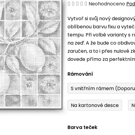
Průměrné
Neohodnoceno
Pod
hodnocení
Vytvoř si svůj nový designo
produktu
oblíbenou barvu fixu a vyteč
je
tempu. Při volbě varianty s
0,0
na zeď. A že bude co obdiv
z
zaručen, a to i přes nulové 
5
dovede přímo za perfektní
hvězdiček.
Rámování
S vnitřním rámem (Dopor
Na kartonové desce
N
Barva teček