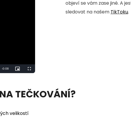
objeví se vám zase jiné. A je
sledovat na našem
TikToku
.
Remaining
-
0:07
Picture-
Fullscreen
in-
Picture
Time
 NA TEČKOVÁNÍ?
ých velikostí