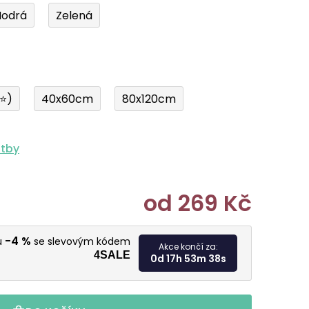
odrá
Zelená
í⭐)
40x60cm
80x120cm
atby
od
269 Kč
Měrná cen
-4 %
u
se slevovým kódem
Akce končí za:
4SALE
0d 17h 53m 37s