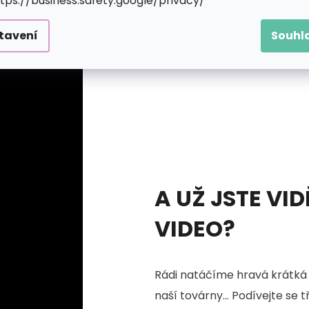
ttps://business.safety.google/privacy/
upovat svůj motiv. Jakmile se ale začne rýsovat, zaplaví 
tavení
Souhl
A UŽ JSTE VID
VIDEO?
Rádi natáčíme hravá krátká 
naší továrny... Podívejte se 