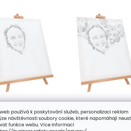
web používá k poskytování služeb, personalizaci reklam
y až stovky různě velkých předtištěných kroužků, která 
ýze návštěvnosti soubory cookie, které napomáhají neus
vat funkce webu. Více informací
nde bude nutné do plátna trochu víc zatlačit a celý krouž