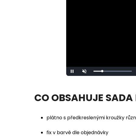
Loaded
:
Pause
Unmute
100.00%
CO OBSAHUJE SADA
plátno s předkreslenými kroužky různ
fix v barvě dle objednávky