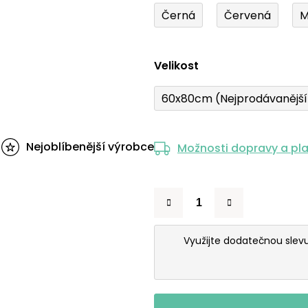
Černá
Červená
M
Velikost
60x80cm (Nejprodávanějš
Nejoblíbenější výrobce
Možnosti dopravy a pl
Využijte dodatečnou slev