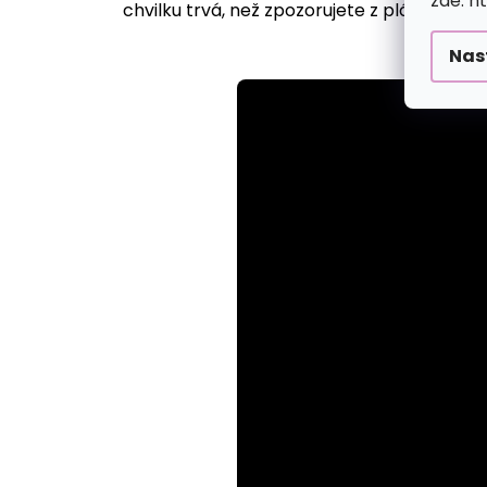
zde: h
chvilku trvá, než zpozorujete z plátna vyst
Nas