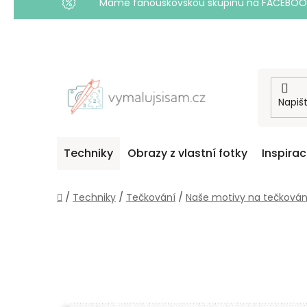
Máme fanouškovskou skupinu na FACEBOOKU! 
Přejít
na
obsah
Techniky
Obrazy z vlastní fotky
Inspira
Domů
/
Techniky
/
Tečkování
/
Naše motivy na tečkován