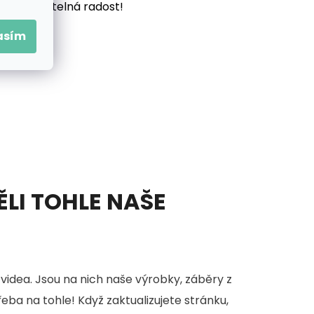
vás neuvěřitelná radost!
asím
ĚLI TOHLE NAŠE
videa. Jsou na nich naše výrobky, záběry z
třeba na tohle! Když zaktualizujete stránku,