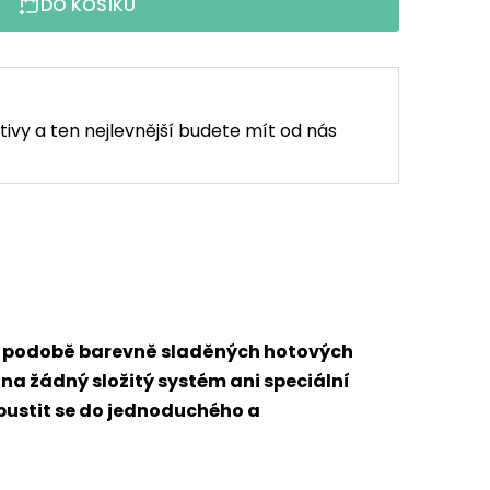
DO KOŠÍKU
tivy a ten nejlevnější budete mít od nás
 v podobě barevně sladěných hotových
 na žádný složitý systém ani speciální
 pustit se do jednoduchého a