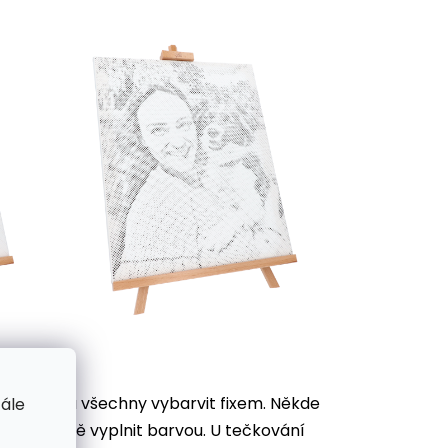
je potřeba všechny vybarvit
fixem. Někde
tále
ek důkladně vyplnit barvou. U tečkování