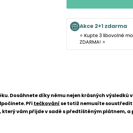
Akce 2+1 zdarma
⭐ Kupte 3 libovolné mo
ZDARMA! ⭐
věku. Dosáhnete díky němu nejen krásných výsledků
dpočinete. Při
tečkování
se totiž nemusíte soustředit
x, který vám přijde v sadě s předtištěným plátnem, a