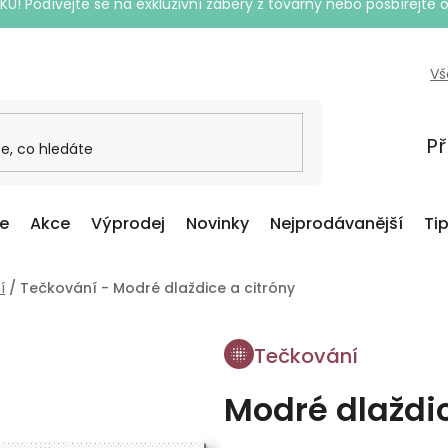
Podívejte se na exkluzivní záběry z továrny nebo posbírejte o
Vš
Př
ce
Akce
Výprodej
Novinky
Nejprodávanější
Ti
í
/
Tečkování - Modré dlaždice a citróny
Tečkování
Modré dlaždic