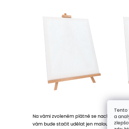
Tento 
Na vámi zvoleném plátně se nachází desítk
a anal
zlepšo
vám bude stačit udělat jen malou tečku, ji