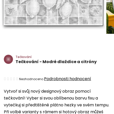
Tečkování
Tečkování - Modré dlaždice a citróny
Průměrné
Podrobnosti hodnocení
Neohodnoceno
hodnocení
Vytvoř si svůj nový designový obraz pomocí
produktu
tečkování! Vyber si svou oblíbenou barvu fixu a
je
vytečkuj si předtištěné plátno hezky ve svém tempu.
0,0
Při volbě varianty s rámem si hotový obraz můžeš
z