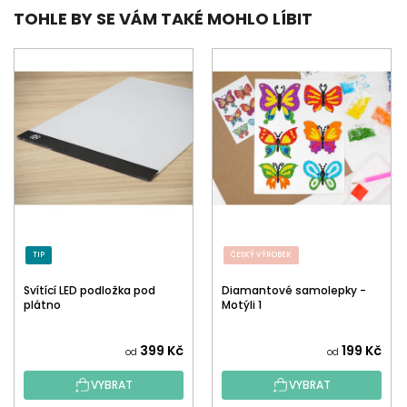
TOHLE BY SE VÁM TAKÉ MOHLO LÍBIT
TIP
ČESKÝ VÝROBEK
Svítící LED podložka pod
Diamantové samolepky -
plátno
Motýli 1
399 Kč
199 Kč
od
od
VYBRAT
VYBRAT