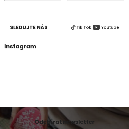
Z
Á
P
SLEDUJTE NÁS
Tik Tok
Youtube
A
T
Í
Instagram
Odebírat newsletter