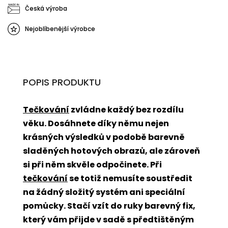
Česká výroba
Nejoblíbenější výrobce
POPIS PRODUKTU
Tečkování
zvládne každý bez rozdílu
věku. Dosáhnete díky němu nejen
krásných výsledků v podobě barevně
sladěných hotových obrazů, ale zároveň
si při něm skvěle odpočinete. Při
tečkování
se totiž nemusíte soustředit
na žádný složitý systém ani speciální
pomůcky. Stačí vzít do ruky barevný fix,
který vám přijde v sadě s předtištěným