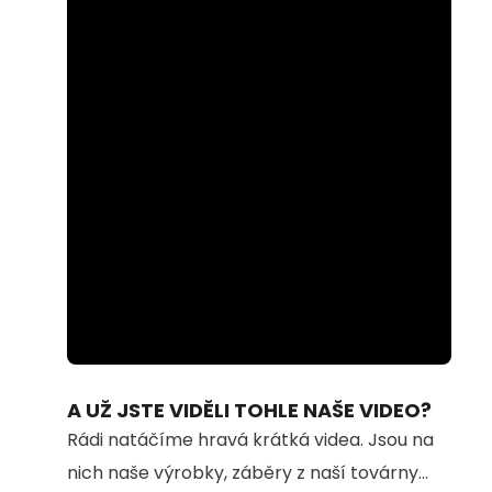
Loaded
:
Unmute
100.00%
A UŽ JSTE VIDĚLI TOHLE NAŠE VIDEO?
Rádi natáčíme hravá krátká videa. Jsou na
nich naše výrobky, záběry z naší továrny...