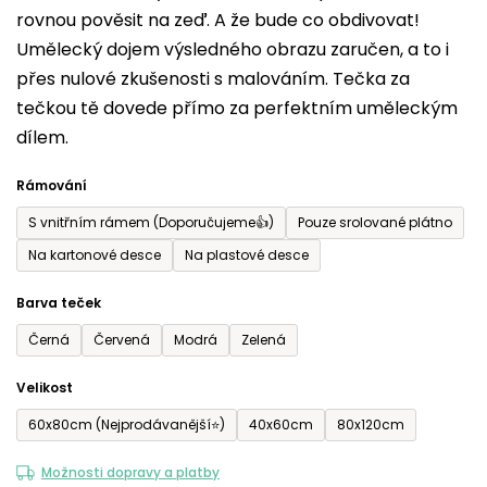
rovnou pověsit na zeď. A že bude co obdivovat!
5
Umělecký dojem výsledného obrazu zaručen, a to i
hvězdiček.
přes nulové zkušenosti s malováním. Tečka za
tečkou tě dovede přímo za perfektním uměleckým
dílem.
Rámování
S vnitřním rámem (Doporučujeme👍)
Pouze srolované plátno
Na kartonové desce
Na plastové desce
Barva teček
Černá
Červená
Modrá
Zelená
Velikost
60x80cm (Nejprodávanější⭐)
40x60cm
80x120cm
Možnosti dopravy a platby