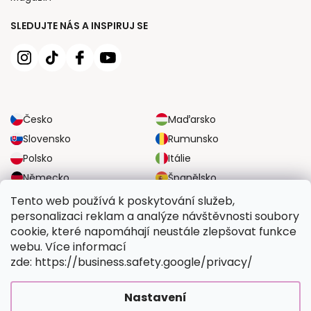
SLEDUJTE NÁS A INSPIRUJ SE
Česko
Maďarsko
Slovensko
Rumunsko
Polsko
Itálie
Německo
Španělsko
Velká Británie
Rakousko
Tento web používá k poskytování služeb,
personalizaci reklam a analýze návštěvnosti soubory
cookie, které napomáhají neustále zlepšovat funkce
SPOLEHLIVÉ MOŽNOSTI DOPRAVY
webu. Více informací
zde: https://business.safety.google/privacy/
BEZPEČNÉ MOŽNOSTI PLATBY
Nastavení