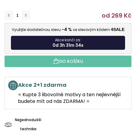
od
269 Kč
M
-4 %
Využijte dodatečnou slevu
se slevovým kódem
4SALE
Akce končí za:
0d 3h 31m 33s
DO KOŠÍKU
Akce 2+1 zdarma
⭐ Kupte 3 libovolné motivy a ten nejlevnější
budete mít od nás ZDARMA! ⭐
Nejjednodušší
technika