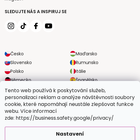
SLEDUJTE NÁS A INSPIRUJ SE
Česko
Maďarsko
Slovensko
Rumunsko
Polsko
Itálie
Německo
Španělsko
Velká Británie
Rakousko
Tento web používá k poskytování služeb,
personalizaci reklam a analýze návštěvnosti soubory
cookie, které napomáhají neustále zlepšovat funkce
SPOLEHLIVÉ MOŽNOSTI DOPRAVY
webu. Více informací
zde: https://business.safety.google/privacy/
BEZPEČNÉ MOŽNOSTI PLATBY
Nastavení