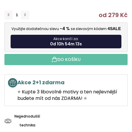
od
279 Kč
M
-4 %
Využijte dodatečnou slevu
se slevovým kódem
4SALE
Akce končí za:
0d 10h 54m 12s
DO KOŠÍKU
Akce 2+1 zdarma
⭐ Kupte 3 libovolné motivy a ten nejlevnější
budete mít od nás ZDARMA! ⭐
Nejjednodušší
technika