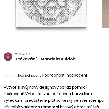
Tečkování
Tečkování - Mandala Buldok
Průměrné
Podrobnosti hodnocení
Neohodnoceno
hodnocení
Vytvoř si svůj nový designový obraz pomocí
produktu
tečkování! Vyber si svou oblíbenou barvu fixu a
je
vytečkuj si předtištěné plátno hezky ve svém tempu.
0,0
Při volbě varianty s rámem si hotový obraz můžeš
z