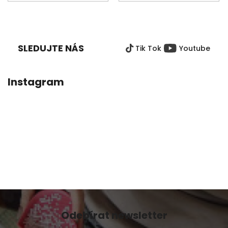
Z
Á
P
SLEDUJTE NÁS
Tik Tok
Youtube
A
T
Í
Instagram
Odebírat newsletter