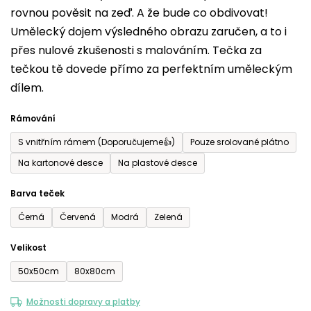
rovnou pověsit na zeď. A že bude co obdivovat!
5
Umělecký dojem výsledného obrazu zaručen, a to i
hvězdiček.
přes nulové zkušenosti s malováním. Tečka za
tečkou tě dovede přímo za perfektním uměleckým
dílem.
Rámování
S vnitřním rámem (Doporučujeme👍)
Pouze srolované plátno
Na kartonové desce
Na plastové desce
Barva teček
Černá
Červená
Modrá
Zelená
Velikost
50x50cm
80x80cm
Možnosti dopravy a platby