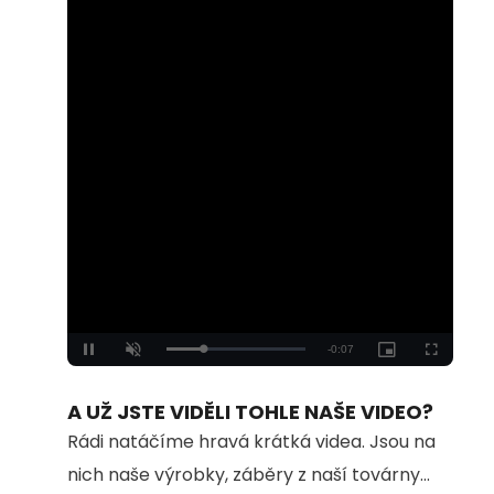
Loaded
:
Unmute
100.00%
A UŽ JSTE VIDĚLI TOHLE NAŠE VIDEO?
Rádi natáčíme hravá krátká videa. Jsou na
nich naše výrobky, záběry z naší továrny...