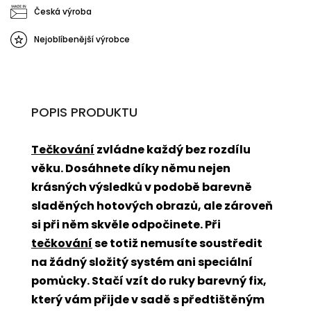
Česká výroba
Nejoblíbenější výrobce
POPIS PRODUKTU
Tečkování
zvládne každý bez rozdílu
věku. Dosáhnete díky němu nejen
krásných výsledků v podobě barevně
sladěných hotových obrazů, ale zároveň
si při něm skvěle odpočinete. Při
tečkování
se totiž nemusíte soustředit
na žádný složitý systém ani speciální
pomůcky. Stačí vzít do ruky barevný fix,
který vám přijde v sadě s předtištěným