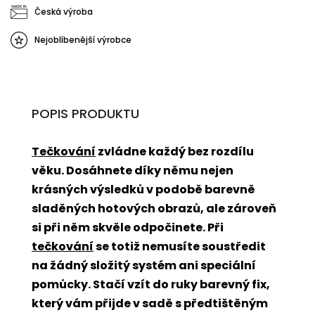
Česká výroba
Nejoblíbenější výrobce
POPIS PRODUKTU
Tečkování
zvládne každý bez rozdílu
věku. Dosáhnete díky němu nejen
krásných výsledků v podobě barevně
sladěných hotových obrazů, ale zároveň
si při něm skvěle odpočinete. Při
tečkování
se totiž nemusíte soustředit
na žádný složitý systém ani speciální
pomůcky. Stačí vzít do ruky barevný fix,
který vám přijde v sadě s předtištěným