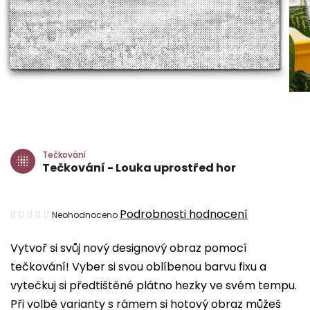
Tečkování
Tečkování - Louka uprostřed hor
Průměrné
Podrobnosti hodnocení
Neohodnoceno
hodnocení
Vytvoř si svůj nový designový obraz pomocí
produktu
tečkování! Vyber si svou oblíbenou barvu fixu a
je
vytečkuj si předtištěné plátno hezky ve svém tempu.
0,0
Při volbě varianty s rámem si hotový obraz můžeš
z