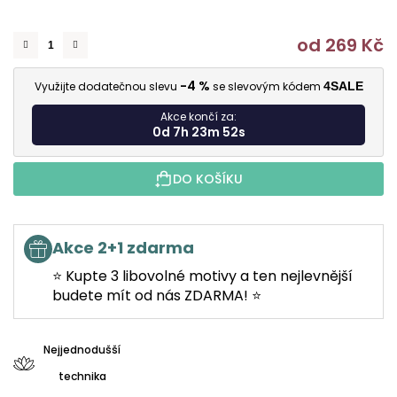
od
269 Kč
M
-4 %
Využijte dodatečnou slevu
se slevovým kódem
4SALE
Akce končí za:
0d 7h 23m 51s
DO KOŠÍKU
Akce 2+1 zdarma
⭐ Kupte 3 libovolné motivy a ten nejlevnější
budete mít od nás ZDARMA! ⭐
Nejjednodušší
technika