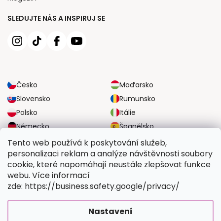
SLEDUJTE NÁS A INSPIRUJ SE
Česko
Maďarsko
Slovensko
Rumunsko
Polsko
Itálie
Německo
Španělsko
Velká Británie
Rakousko
Tento web používá k poskytování služeb,
personalizaci reklam a analýze návštěvnosti soubory
cookie, které napomáhají neustále zlepšovat funkce
SPOLEHLIVÉ MOŽNOSTI DOPRAVY
webu. Více informací
zde: https://business.safety.google/privacy/
BEZPEČNÉ MOŽNOSTI PLATBY
Nastavení