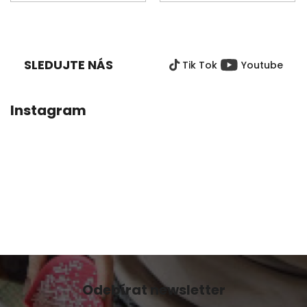
Z
Á
P
SLEDUJTE NÁS
Tik Tok
Youtube
A
T
Í
Instagram
Odebírat newsletter