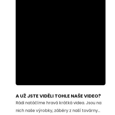
Loaded
:
Unmute
100.00%
A UŽ JSTE VIDĚLI TOHLE NAŠE VIDEO?
Rádi natáčíme hravá krátká videa. Jsou na
nich naše výrobky, záběry z naší továrny...