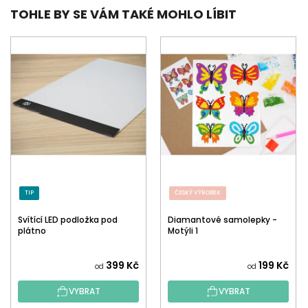
TOHLE BY SE VÁM TAKÉ MOHLO LÍBIT
TIP
ČESKÝ VÝROBEK
Svítící LED podložka pod
Diamantové samolepky -
plátno
Motýli 1
399 Kč
199 Kč
od
od
VYBRAT
VYBRAT