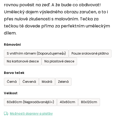
rovnou pověsit na zeď. A že bude co obdivovat!
5
Umělecký dojem výsledného obrazu zaručen, a to i
hvězdiček.
přes nulové zkušenosti s malováním. Tečka za
tečkou tě dovede přímo za perfektním uměleckým
dílem.
Rámování
S vnitřním rámem (Doporučujeme👍)
Pouze srolované plátno
Na kartonové desce
Na plastové desce
Barva teček
Černá
Červená
Modrá
Zelená
Velikost
60x80cm (Nejprodávanější⭐)
40x60cm
80x120cm
Možnosti dopravy a platby