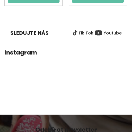
Z
Á
P
SLEDUJTE NÁS
Tik Tok
Youtube
A
T
Í
Instagram
Odebírat newsletter