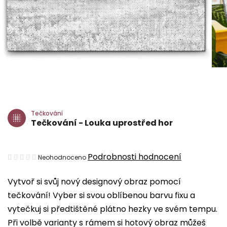
Tečkování
Tečkování - Louka uprostřed hor
Průměrné
Podrobnosti hodnocení
Neohodnoceno
hodnocení
Vytvoř si svůj nový designový obraz pomocí
produktu
tečkování! Vyber si svou oblíbenou barvu fixu a
je
vytečkuj si předtištěné plátno hezky ve svém tempu.
0,0
Při volbě varianty s rámem si hotový obraz můžeš
z