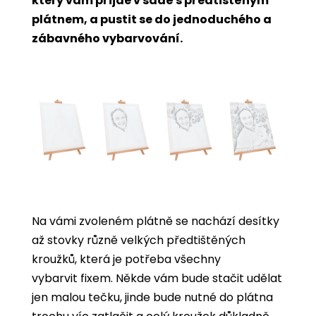
který vám přijde v sadě s předtištěným
plátnem, a pustit se do jednoduchého a
zábavného vybarvování.
Na vámi zvoleném plátně se nachází desítky
až stovky různě velkých předtištěných
kroužků, která je potřeba všechny
vybarvit
fixem. Někde vám bude stačit udělat
jen malou tečku, jinde bude nutné do plátna