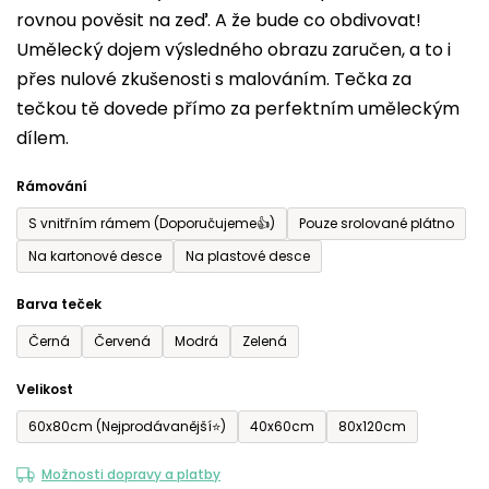
rovnou pověsit na zeď. A že bude co obdivovat!
5
Umělecký dojem výsledného obrazu zaručen, a to i
hvězdiček.
přes nulové zkušenosti s malováním. Tečka za
tečkou tě dovede přímo za perfektním uměleckým
dílem.
Rámování
S vnitřním rámem (Doporučujeme👍)
Pouze srolované plátno
Na kartonové desce
Na plastové desce
Barva teček
Černá
Červená
Modrá
Zelená
Velikost
60x80cm (Nejprodávanější⭐)
40x60cm
80x120cm
Možnosti dopravy a platby