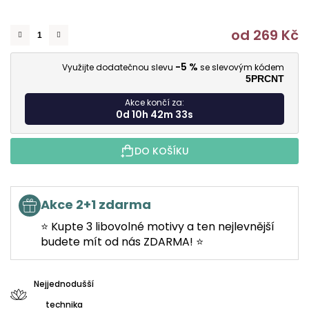
od
269 Kč
M
-5 %
Využijte dodatečnou slevu
se slevovým kódem
5PRCNT
Akce končí za:
0d 10h 42m 33s
DO KOŠÍKU
Akce 2+1 zdarma
⭐ Kupte 3 libovolné motivy a ten nejlevnější
budete mít od nás ZDARMA! ⭐
Nejjednodušší
technika