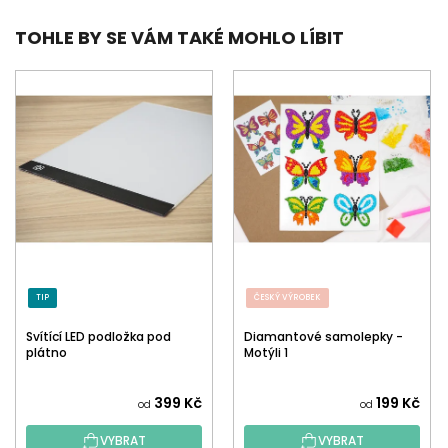
TOHLE BY SE VÁM TAKÉ MOHLO LÍBIT
TIP
ČESKÝ VÝROBEK
Svítící LED podložka pod
Diamantové samolepky -
plátno
Motýli 1
399 Kč
199 Kč
od
od
VYBRAT
VYBRAT