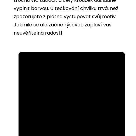
trochu víc zatlačit a celý kroužek důkladně
vyplnit barvou. U tečkování chvilku trvá, než
zpozorujete z plátna vystupovat svůj motiv.
Jakmile se ale začne rýsovat, zaplaví vás
neuvěřitelná radost!