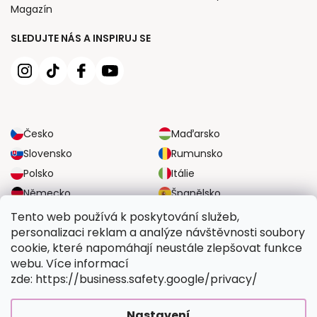
Magazín
SLEDUJTE NÁS A INSPIRUJ SE
Česko
Maďarsko
Slovensko
Rumunsko
Polsko
Itálie
Německo
Španělsko
Velká Británie
Rakousko
Tento web používá k poskytování služeb,
personalizaci reklam a analýze návštěvnosti soubory
cookie, které napomáhají neustále zlepšovat funkce
SPOLEHLIVÉ MOŽNOSTI DOPRAVY
webu. Více informací
zde: https://business.safety.google/privacy/
BEZPEČNÉ MOŽNOSTI PLATBY
Nastavení