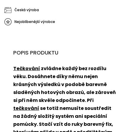
Česká výroba
Nejoblíbenější výrobce
POPIS PRODUKTU
Tečkování
zvládne každý bez rozdílu
věku. Dosáhnete díky němu nejen
krásných výsledků v podobě barevně
sladěných hotových obrazů, ale zároveň
si při něm skvěle odpočinete. Při
tečkování
se totiž nemusíte soustředit
na žádný složitý systém ani speciální
pomůcky. Stačí vzít do ruky barevný fix,