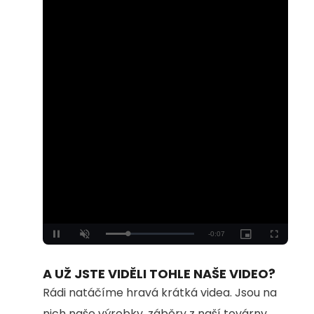
Loaded
:
Unmute
100.00%
A UŽ JSTE VIDĚLI TOHLE NAŠE VIDEO?
Rádi natáčíme hravá krátká videa. Jsou na
nich naše výrobky, záběry z naší továrny...