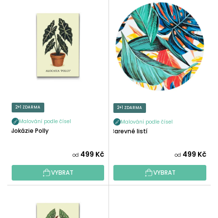
V
N
Ý
Í
P
P
I
R
S
O
P
D
R
U
O
K
D
T
U
2+1 ZDARMA
2+1 ZDARMA
Ů
K
Malování podle čísel
Malování podle čísel
T
Alokázie Polly
Barevné listí
Ů
499 Kč
499 Kč
od
od
VYBRAT
VYBRAT