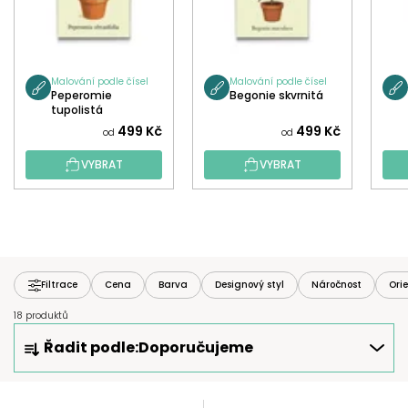
Malování podle čísel
Malování podle čísel
Peperomie
Begonie skvrnitá
tupolistá
499 Kč
499 Kč
od
od
VYBRAT
VYBRAT
Filtrace
Cena
Barva
Designový styl
Náročnost
Ori
18 produktů
Ř
Řadit podle:
Doporučujeme
A
Z
E