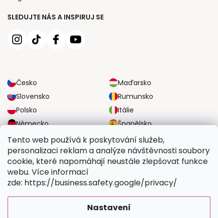
SLEDUJTE NÁS A INSPIRUJ SE
Česko
Maďarsko
Slovensko
Rumunsko
Polsko
Itálie
Německo
Španělsko
Velká Británie
Rakousko
Tento web používá k poskytování služeb,
personalizaci reklam a analýze návštěvnosti soubory
cookie, které napomáhají neustále zlepšovat funkce
SPOLEHLIVÉ MOŽNOSTI DOPRAVY
webu. Více informací
zde: https://business.safety.google/privacy/
BEZPEČNÉ MOŽNOSTI PLATBY
Nastavení