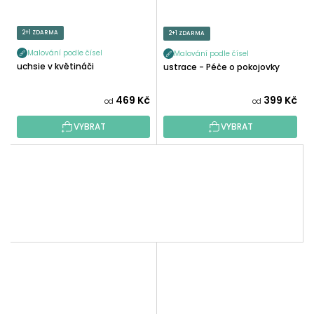
2+1 ZDARMA
2+1 ZDARMA
Malování podle čísel
Malování podle čísel
Fuchsie v květináči
Ilustrace - Péče o pokojovky
469 Kč
399 Kč
od
od
VYBRAT
VYBRAT