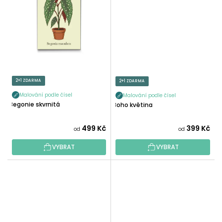
2+1 ZDARMA
2+1 ZDARMA
Malování podle čísel
Malování podle čísel
Begonie skvrnitá
Boho květina
499 Kč
399 Kč
od
od
VYBRAT
VYBRAT