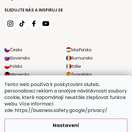
SLEDUJTE NÁS A INSPIRUJ SE
Česko
Maďarsko
Slovensko
Rumunsko
Polsko
Itálie
Německo
Španělsko
Velká Británie
Rakousko
Tento web používá k poskytování služeb,
personalizaci reklam a analýze návštěvnosti soubory
cookie, které napomáhají neustále zlepšovat funkce
SPOLEHLIVÉ MOŽNOSTI DOPRAVY
webu. Více informací
zde: https://business.safety.google/privacy/
BEZPEČNÉ MOŽNOSTI PLATBY
Nastavení