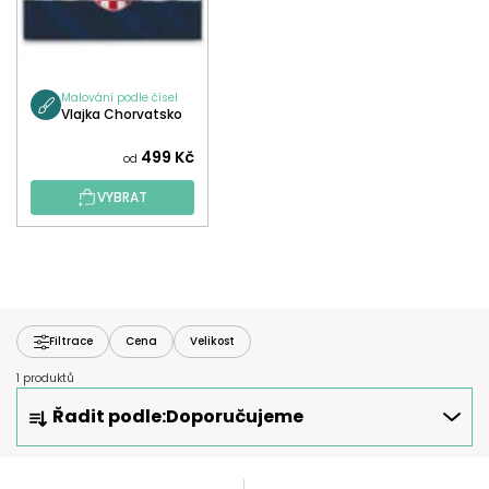
Malování podle čísel
Vlajka Chorvatsko
499 Kč
od
VYBRAT
Filtrace
Cena
Velikost
1 produktů
Ř
Řadit podle:
Doporučujeme
A
Z
E