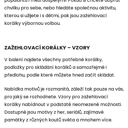
popularitu i mezi dospělými! Pokud si chcete dopřát
chvilku pro sebe, nebo hledáte společnou aktivitu,
kterou si užijete i s dětmi, pak jsou zažehlovací
korálky výbornou volbou.
ZAŽEHLOVACÍ KORÁLKY – VZORY
V balení najdete všechny potřebné korálky,
podložky pro skládání korálků a samozřejmě i
předlohu, podle které můžete hned začít skládat.
Nabídka motivů je rozmanitá, záleží tak pouze na vás,
pro jaký se rozhodnete. Vzory pro zažehlovací
korálky nabídnout v podstatě neomezené možnosti.
Dostupné jsou motivy z her, seriálů, zajímavé
památky z různých koutů světa a mnohem více.