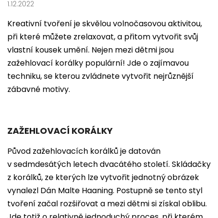
1.12.2022
Kreativní tvoření je skvělou volnočasovou aktivitou,
při které můžete zrelaxovat, a přitom vytvořit svůj
vlastní kousek umění. Nejen mezi dětmi jsou
zažehlovací korálky populární! Jde o zajímavou
techniku, se kterou zvládnete vytvořit nejrůznější
zábavné motivy.
ZAŽEHLOVACÍ KORÁLKY
Původ zažehlovacích korálků je datován
v sedmdesátých letech dvacátého století. Skládačky
z korálků, ze kterých lze vytvořit jednotný obrázek
vynalezl Dán Malte Haaning. Postupně se tento styl
tvoření začal rozšiřovat a mezi dětmi si získal oblibu.
Jde totiž o relativně jednoduchý proces, při kterém