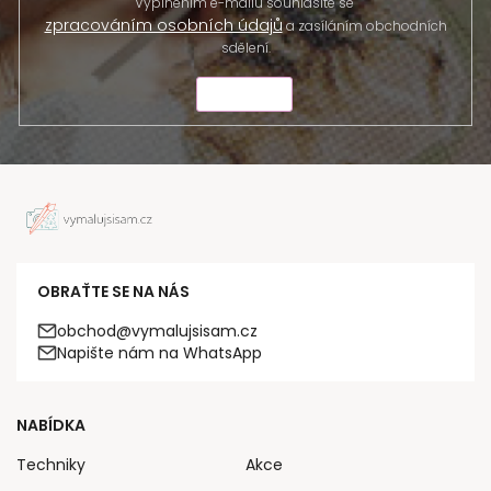
Vyplněním e-mailu souhlasíte se
zpracováním osobních údajů
a zasíláním obchodních
sdělení.
ODESLAT
OBRAŤTE SE NA NÁS
obchod@vymalujsisam.cz
Napište nám na WhatsApp
NABÍDKA
Techniky
Akce