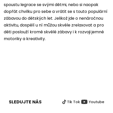
spoustu legrace se svými dětmi, nebo si naopak
dopřát chvilku pro sebe a vrátit se s touto populární
zábavou do dětských let. Jelikož jde o nenáročnou
aktivitu, dospělí u ní můžou skvěle zrelaxovat a pro
děti poslouží kromě skvělé zábavy i k rozvoji jemné
motoriky a kreativity.
Z
Á
P
SLEDUJTE NÁS
Tik Tok
Youtube
A
T