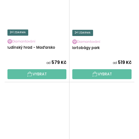
2+1 ZDARMA
2+1 ZDARMA
Diamantování
Diamantování
Budínský hrad - Maďarsko
Hortobágy park
579 Kč
519 Kč
od
od
VYBRAT
VYBRAT