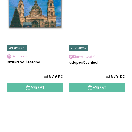
2+1 ZDARMA
2+1 ZDARMA
Diamantování
Diamantování
Bazilika sv. Štefana
Budapešť výhled
579 Kč
579 Kč
od
od
VYBRAT
VYBRAT