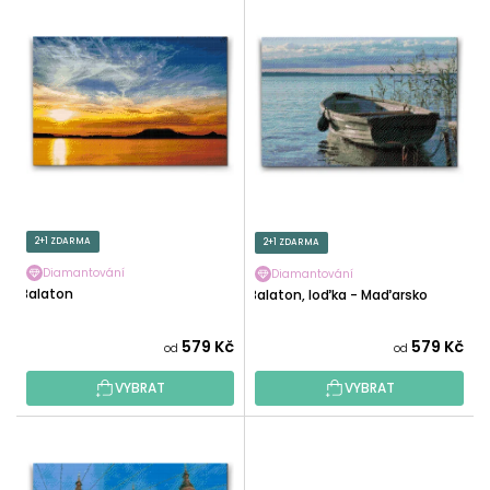
V
N
Ý
Í
P
P
I
R
S
O
P
D
R
U
O
K
D
T
U
2+1 ZDARMA
2+1 ZDARMA
Ů
K
Diamantování
Diamantování
T
Balaton
Balaton, loďka - Maďarsko
Ů
579 Kč
579 Kč
od
od
VYBRAT
VYBRAT