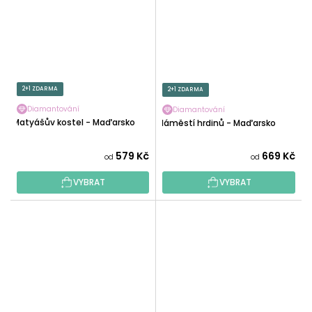
2+1 ZDARMA
2+1 ZDARMA
Diamantování
Diamantování
Matyášův kostel - Maďarsko
Náměstí hrdinů - Maďarsko
579 Kč
669 Kč
od
od
VYBRAT
VYBRAT