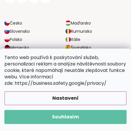
Česko
Maďarsko
Slovensko
Rumunsko
Polsko
Itálie
Německo
Španělsko
Velká Británie
Rakousko
Tento web používá k poskytování služeb,
personalizaci reklam a analýze návštěvnosti soubory
cookie, které napomáhají neustále zlepšovat funkce
SPOLEHLIVÉ MOŽNOSTI DOPRAVY
webu. Více informací
zde: https://business.safety.google/privacy/
BEZPEČNÉ MOŽNOSTI PLATBY
Nastavení
Souhlasím
Copyright 2026
Vymalujsisam.cz
. Všechna práva vyhrazena.
Vytvořil Shoptet Premium
|
Upravilo
FV STUDIO