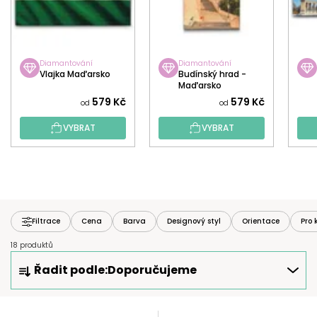
Diamantování
Diamantování
Vlajka Maďarsko
Budínský hrad -
Maďarsko
579 Kč
579 Kč
od
od
VYBRAT
VYBRAT
Filtrace
Cena
Barva
Designový styl
Orientace
Pro 
18 produktů
Ř
Řadit podle:
Doporučujeme
A
Z
E