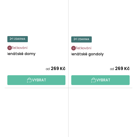
2+1 ZDARMA
2+1 ZDARMA
Tečkování
Tečkování
Benátské domy
Benátské gondoly
269 Kč
269 Kč
od
od
VYBRAT
VYBRAT