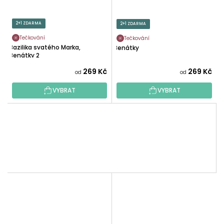
2+1 ZDARMA
2+1 ZDARMA
Tečkování
Tečkování
Bazilika svatého Marka,
Benátky
Benátky 2
269 Kč
269 Kč
od
od
VYBRAT
VYBRAT