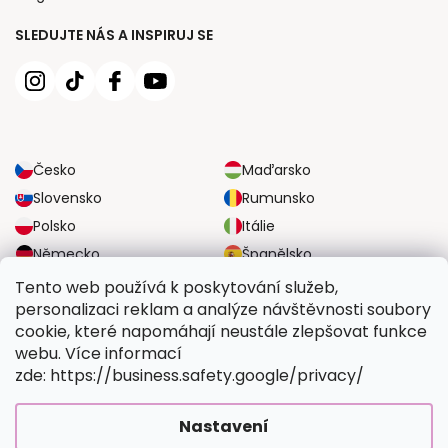
SLEDUJTE NÁS A INSPIRUJ SE
Česko
Maďarsko
Slovensko
Rumunsko
Polsko
Itálie
Německo
Španělsko
Velká Británie
Rakousko
Tento web používá k poskytování služeb,
personalizaci reklam a analýze návštěvnosti soubory
cookie, které napomáhají neustále zlepšovat funkce
SPOLEHLIVÉ MOŽNOSTI DOPRAVY
webu. Více informací
zde: https://business.safety.google/privacy/
BEZPEČNÉ MOŽNOSTI PLATBY
Nastavení