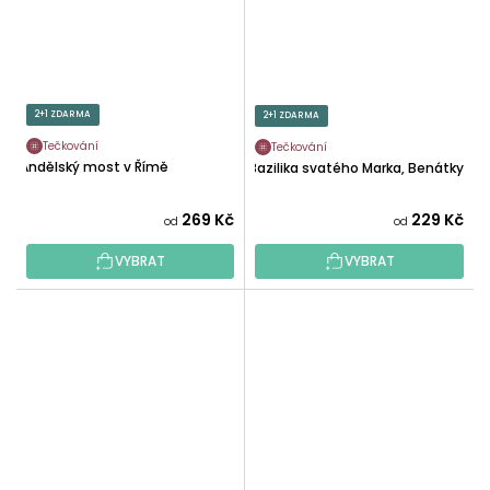
2+1 ZDARMA
2+1 ZDARMA
Tečkování
Tečkování
Andělský most v Římě
Bazilika svatého Marka, Benátky
269 Kč
229 Kč
od
od
VYBRAT
VYBRAT