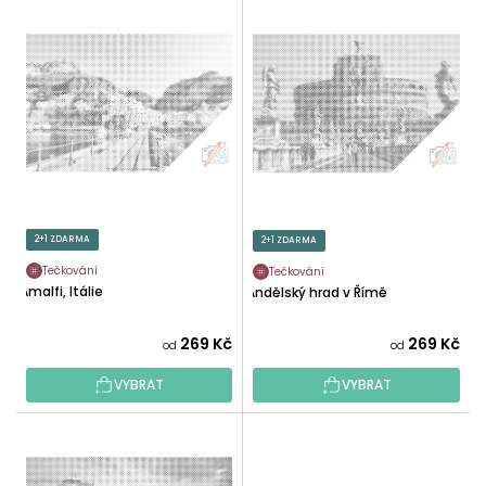
V
N
Ý
Í
P
P
I
R
S
O
P
D
R
U
O
K
D
T
U
2+1 ZDARMA
2+1 ZDARMA
Ů
K
Tečkování
Tečkování
T
Amalfi, Itálie
Andělský hrad v Římě
Ů
269 Kč
269 Kč
od
od
VYBRAT
VYBRAT